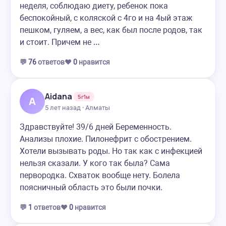
неделя, соблюдаю диету, ребенок пока
беспокойный, с коляской с 4го и на 4ый этаж
пешком, гуляем, а вес, как был после родов, так
и стоит. Причем не …
💬
76
ответов
❤️
0
нравится
Aidana
5г1м
A
5 лет назад · Алматы
Здравствуйте! 39/6 дней Беременность.
Анализы плохие. Пилонефрит с обострением.
Хотели вызывать роды. Но так как с инфекцией
нельзя сказали. У кого так была? Сама
первородка. Схваток вообще нету. Болела
поясничный область это были почки.
💬
1
ответов
❤️
0
нравится