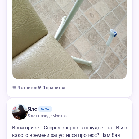
💬
4
ответов
❤️
0
нравится
Яло
5г2м
5 лет назад · Москва
Всем привет! Созрел вопрос: кто худеет на ГВ и с
какого времени запустился процесс? Нам 8ая