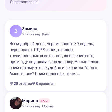
Supermomsclub!
Замира
З
5 лет назад · Кант
Всем добрый день. Беременность 39 недель,
первородка. ПДР 9 июля, никаких
тренировочных схваток нет, шевеление есть,
прям жду не дождусь когда рожу. Ночью плохо
спим потому что не удобно и не спится. У кого
было также? Прям волнение , хочет…
💬
20
ответов
❤️
0
нравится
Марина
5г7м
5 лет назад · Москва