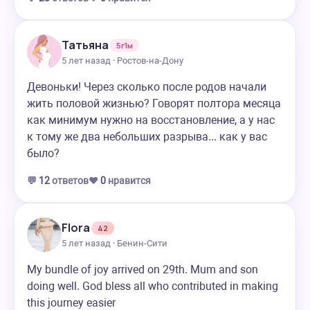
Татьяна
5г1м
5 лет назад · Ростов-на-Дону
Девоньки! Через сколько после родов начали
жить половой жизнью? Говорят полтора месяца
как минимум нужно на восстановление, а у нас
к тому же два небольших разрыва... как у вас
было?
💬
12
ответов
❤️
0
нравится
Flora
42
5 лет назад · Бенин-Сити
My bundle of joy arrived on 29th. Mum and son
doing well. God bless all who contributed in making
this journey easier