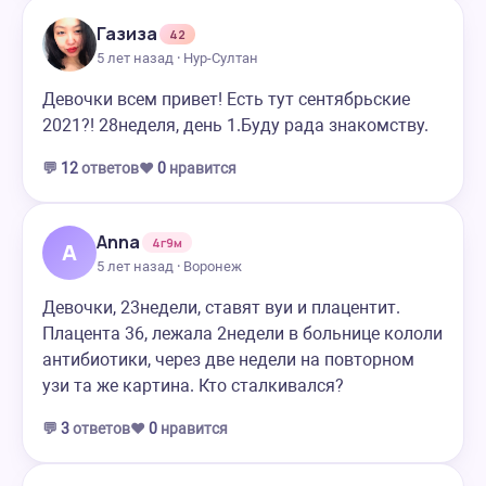
Газиза
42
5 лет назад · Нур-Султан
Девочки всем привет! Есть тут сентябрьские
2021?! 28неделя, день 1.Буду рада знакомству.
💬
12
ответов
❤️
0
нравится
Anna
4г9м
A
5 лет назад · Воронеж
Девочки, 23недели, ставят вуи и плацентит.
Плацента 36, лежала 2недели в больнице кололи
антибиотики, через две недели на повторном
узи та же картина. Кто сталкивался?
💬
3
ответов
❤️
0
нравится