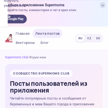
получать
×
Удобнее в приложении Supermoms
уведомления.
Откройте посты, комментарии и чат в один клик.
качать
 Google
Google Play
lay
Главная
Лента постов
RU
KZ
EN
Викторины
Блог
Supermoms Club
›
Форум мам
СООБЩЕСТВО SUPERMOMS CLUB
Посты пользователей из
приложения
Читайте популярные посты и сообщения от
беременных и мам Вашего города в приложении