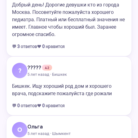
Добрый день! Дорогие девушки кто из города
Москва. Посоветуйте пожалуйста хорошего
педиатра. Платный или бесплатный значения не
имеет. Главное чтобы хороший был. Заранее
огромное спасибо.
💬
3
ответов
❤️
0
нравится
?????
42
?
5 лет назад · Бишкек
Бишкек. Ищу хороший род дом и хорошего
врача, подскажите пожалуйста где рожали
💬
0
ответов
❤️
0
нравится
Ольга
О
5 лет назад · Шымкент