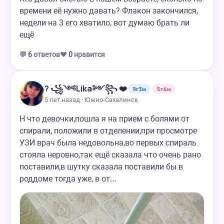
времени её нужно давать? Флакон закончился,
недели на 3 его хватило, вот думаю брать ли
ещё
💬
6
ответов
❤️
0
нравится
? ꧁༺Lika༻꧂ ❤️
9г3м
5г4м
5 лет назад · Южно-Сахалинск
Н что девочки,пошла я на прием с болями от
спирали, положили в отделении,при просмотре
УЗИ врач была недовольна,во первых спираль
стояла неровно,так ещё сказала что очень рано
поставили,в шутку сказала поставили бы в
роддоме тогда уже, в от…