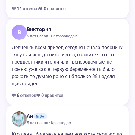
💬
14
ответов
❤️
0
нравится
Виктория
В
5 лет назад · Петрозаводск
Девченки всем привет, сегодня начала поясницу
тянуть и иногда них живота, скажите что это
предвестники что-ли или тренеровочные, не
помню уже как в первую беременность было,
рожать то думаю рано ещё только 38 неделя
щас пойдёт
💬
6
ответов
❤️
0
нравится
Ан
5г3м
5 лет назад · Краснодар
Кто давал биогаю в нашем возрасте, сколько по