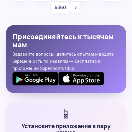
6360
›
Присоединяйтесь к тысячам
мам
Задавайте вопросы, делитесь опытом и ведите
беременность по неделям — бесплатно в
приложении Supermoms Club.
📱
Установите приложение в пару