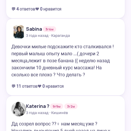
💬
4
ответов
❤️
0
нравится
Sabina
3г4м
3 года назад · Караганда
Девочки милые подскажите кто сталкивался !
первый малыш опыту мало ...( дочери 2
месяца,лежит в позе банана (( неделю назад
закончили 10 дневный курс массажа! На
сколько все плохо ? Что делать ?
💬
11
ответов
❤️
0
нравится
Katerina ?
9г9м
3г2м
3 года назад · Кишинёв
Дд созрел вопрос ??‍♀️ нам месяц уже ?
Начались высыпания 5 дней назад на лице у