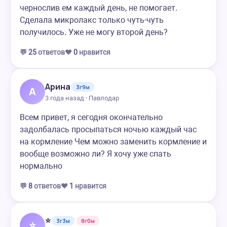
чернослив ем каждый день, не помогает.
Сделала микролакс только чуть-чуть
получилось. Уже не могу второй день?
💬
25
ответов
❤️
0
нравится
Арина
3г9м
А
3 года назад · Павлодар
Всем привет, я сегодня окончательно
задолбалась просыпаться ночью каждый час
на кормление Чем можно заменить кормление и
вообще возможно ли? Я хочу уже спать
нормально
💬
8
ответов
❤️
1
нравится
⭐
3г3м
8г0м
⭐