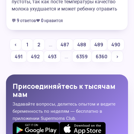
пустоты, так как посте температуры качество
молока ухудшается и может ребенку отравить
💬
9
ответов
❤️
0
нравится
‹
1
2
...
487
488
489
490
491
492
493
...
6359
6360
›
Присоединяйтесь к тысячам
мам
Задавайте вопросы, делитесь опытом и ведите
беременность по неделям — бесплатно в
приложении Supermoms Club.