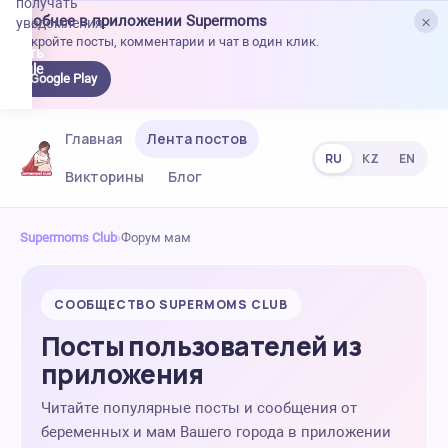
получать
×
Удобнее в приложении Supermoms
уведомления.
Откройте посты, комментарии и чат в один клик.
качать
 Google
Google Play
lay
Главная
Лента постов
RU
KZ
EN
Викторины
Блог
Supermoms Club
›
Форум мам
СООБЩЕСТВО SUPERMOMS CLUB
Посты пользователей из
приложения
Читайте популярные посты и сообщения от
беременных и мам Вашего города в приложении