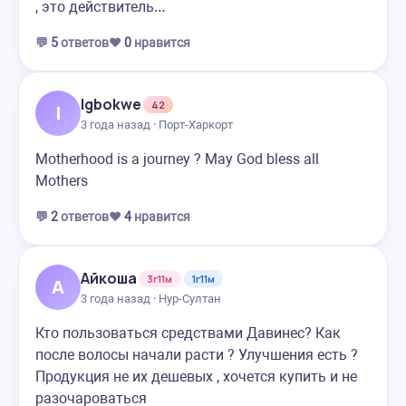
, это действитель…
💬
5
ответов
❤️
0
нравится
Igbokwe
42
I
3 года назад · Порт-Харкорт
Motherhood is a journey ? May God bless all
Mothers
💬
2
ответов
❤️
4
нравится
Айкоша
3г11м
1г11м
А
3 года назад · Нур-Султан
Кто пользоваться средствами Давинес? Как
после волосы начали расти ? Улучшения есть ?
Продукция не их дешевых , хочется купить и не
разочароваться