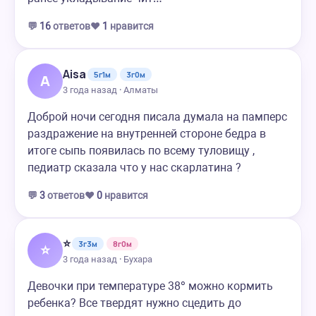
💬
16
ответов
❤️
1
нравится
Aisa
5г1м
3г0м
A
3 года назад · Алматы
Доброй ночи сегодня писала думала на памперс
раздражение на внутренней стороне бедра в
итоге сыпь появилась по всему туловищу ,
педиатр сказала что у нас скарлатина ?
💬
3
ответов
❤️
0
нравится
⭐
3г3м
8г0м
⭐
3 года назад · Бухара
Девочки при температуре 38° можно кормить
ребенка? Все твердят нужно сцедить до