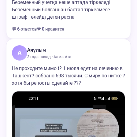
Беременный учетқа неше аптада тіркеледі.
Беременный болғаннан бастап тіркелмесе
штраф төлейді деген распа
💬
6
ответов
❤️
0
нравится
Аяулым
А
3 года назад · Алма-Ата
Не проходите мимо ❗? 1 июля едет на лечению в
Ташкент? собрано 698 тысячи. С миру по нитке ?
хотя бы репосты сделайте ???