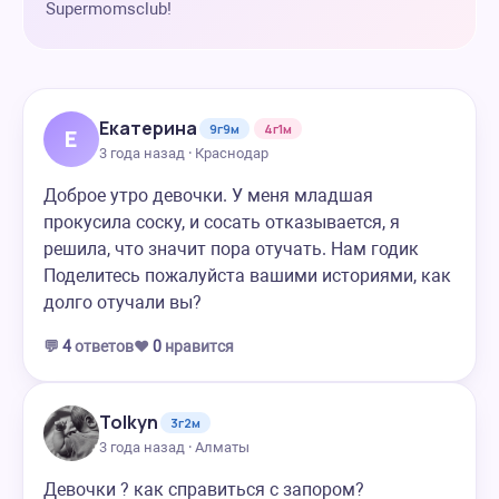
Supermomsclub!
Екатерина
9г9м
4г1м
Е
3 года назад · Краснодар
Доброе утро девочки. У меня младшая
прокусила соску, и сосать отказывается, я
решила, что значит пора отучать. Нам годик
Поделитесь пожалуйста вашими историями, как
долго отучали вы?
💬
4
ответов
❤️
0
нравится
Tolkyn
3г2м
3 года назад · Алматы
Девочки ? как справиться с запором?