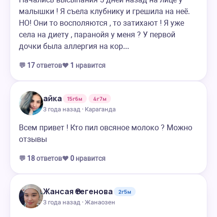
малышки ! Я съела клубнику и грешила на неё.
НО! Они то восполяются , то затихают ! Я уже
села на диету , паранойя у меня ? У первой
дочки была аллергия на кор…
💬
17
ответов
❤️
1
нравится
айка
15г6м
4г7м
3 года назад · Караганда
Всем привет ! Кто пил овсяное молоко ? Можно
отзывы
💬
18
ответов
❤️
0
нравится
Жансая Өтегенова
2г5м
3 года назад · Жанаозен