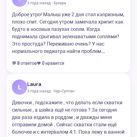
3 года назад · Бухара
Доброе утро! Малыш уже 2 дня стал капризным,
плохо спит. Сегодня утром замечала хрипит как
будто в носовых пазухах сопли. Когда
поднимала срыгивал зеленаватыми соплями?
Это простуда? Переживаю очень? У нас
нормального педиатра найти проблем…
💬
8
ответов
❤️
0
нравится
Laura
L
3 года назад · Нур-Султан
Девочки , подскажите , что делать если схватки
сильные , а шейка ещё не готова ? За сегодня
два раза ездила в роддом , и дважды меня
отправили домой . Сейчас схватки стали ещё
болючее и с интервалом 4:1. Пока лежу в ванной