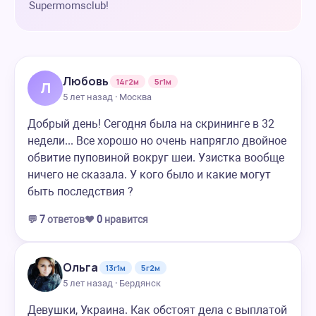
Supermomsclub!
Любовь
14г2м
5г1м
Л
5 лет назад · Москва
Добрый день! Сегодня была на скрининге в 32
недели... Все хорошо но очень напрягло двойное
обвитие пуповиной вокруг шеи. Узистка вообще
ничего не сказала. У кого было и какие могут
быть последствия ?
💬
7
ответов
❤️
0
нравится
Ольга
13г1м
5г2м
5 лет назад · Бердянск
Девушки, Украина. Как обстоят дела с выплатой