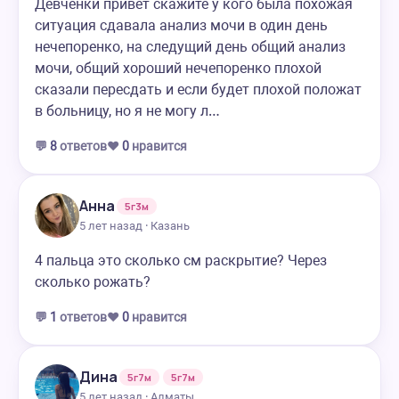
Девченки привет скажите у кого была похожая
ситуация сдавала анализ мочи в один день
нечепоренко, на следущий день общий анализ
мочи, общий хороший нечепоренко плохой
сказали пересдать и если будет плохой положат
в больницу, но я не могу л…
💬
8
ответов
❤️
0
нравится
Анна
5г3м
5 лет назад · Казань
4 пальца это сколько см раскрытие? Через
сколько рожать?
💬
1
ответов
❤️
0
нравится
Дина
5г7м
5г7м
5 лет назад · Алматы