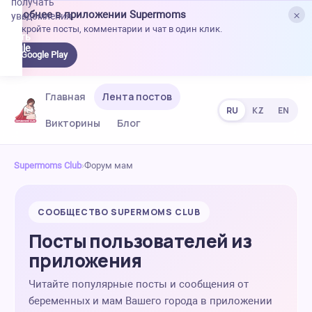
получать
×
Удобнее в приложении Supermoms
уведомления.
Откройте посты, комментарии и чат в один клик.
качать
 Google
Google Play
lay
Главная
Лента постов
RU
KZ
EN
Викторины
Блог
Supermoms Club
›
Форум мам
СООБЩЕСТВО SUPERMOMS CLUB
Посты пользователей из
приложения
Читайте популярные посты и сообщения от
беременных и мам Вашего города в приложении