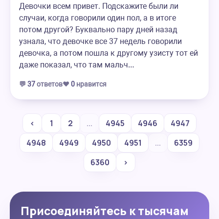
Девочки всем привет. Подскажите были ли
случаи, когда говорили один пол, а в итоге
потом другой? Буквально пару дней назад
узнала, что девочке все 37 недель говорили
девочка, а потом пошла к другому узисту тот ей
даже показал, что там мальч…
💬
37
ответов
❤️
0
нравится
‹
1
2
...
4945
4946
4947
4948
4949
4950
4951
...
6359
6360
›
Присоединяйтесь к тысячам