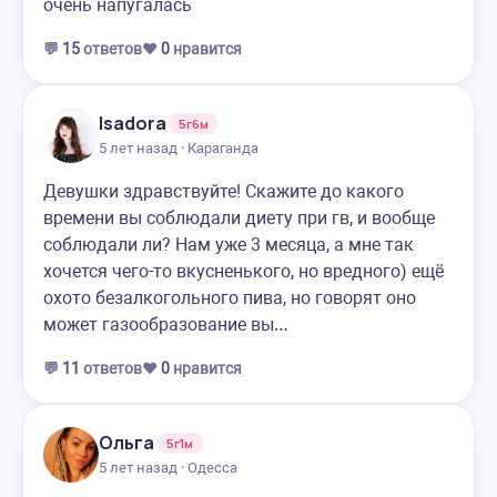
очень напугалась
💬
15
ответов
❤️
0
нравится
Isadora
5г6м
5 лет назад · Караганда
Девушки здравствуйте! Скажите до какого
времени вы соблюдали диету при гв, и вообще
соблюдали ли? Нам уже 3 месяца, а мне так
хочется чего-то вкусненького, но вредного) ещё
охото безалкогольного пива, но говорят оно
может газообразование вы…
💬
11
ответов
❤️
0
нравится
Ольга
5г1м
5 лет назад · Одесса