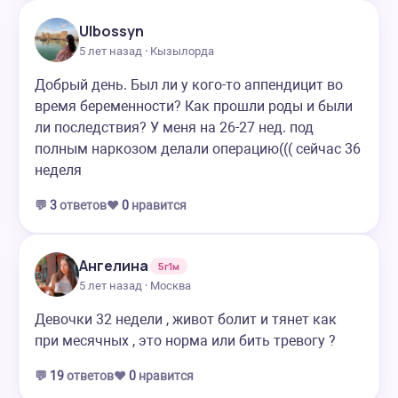
Ulbossyn
5 лет назад · Кызылорда
Добрый день. Был ли у кого-то аппендицит во
время беременности? Как прошли роды и были
ли последствия? У меня на 26-27 нед. под
полным наркозом делали операцию((( сейчас 36
неделя
💬
3
ответов
❤️
0
нравится
Ангелина
5г1м
5 лет назад · Москва
Девочки 32 недели , живот болит и тянет как
при месячных , это норма или бить тревогу ?
💬
19
ответов
❤️
0
нравится