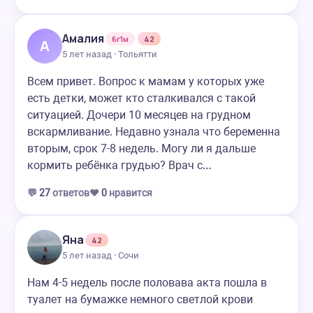
Амалия
6г1м
42
А
5 лет назад · Тольятти
Всем привет. Вопрос к мамам у которых уже
есть детки, может кто сталкивался с такой
ситуацией. Дочери 10 месяцев на грудном
вскармливание. Недавно узнала что беременна
вторым, срок 7-8 недель. Могу ли я дальше
кормить ребёнка грудью? Врач с…
💬
27
ответов
❤️
0
нравится
Яна
42
5 лет назад · Сочи
Нам 4-5 недель после половава акта пошла в
туалет на бумажке немного светлой крови