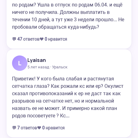
по родам? Ушла в отпуск по родам 06.04. и ещё
ничего не получила. Должны выплатить в
течении 10 дней, а тут уже 3 недели прошло... Не
пробовали обращаться куда-нибудь?
💬
47
ответов
❤️
0
нравится
Lyaisan
L
5 лет назад · Уральск
Приветик! У кого была слабая и растянутая
сетчатка глаза? Как рожали кс или ер? Окулист
сказал противопоказаний к ер не даст так как
разрывов на сетчатке нет, но и нормальной
назвать ее не может. И примерно какой план
родов посоветуете ? Кс…
💬
7
ответов
❤️
0
нравится