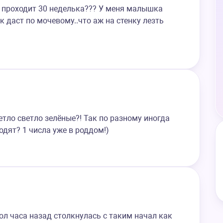
с проходит 30 неделька??? У меня малышка
к даст по мочевому..что аж на стенку лезть
тло светло зелёные?! Так по разному иногда
дят? 1 числа уже в роддом!)
ол часа назад столкнулась с таким начал как