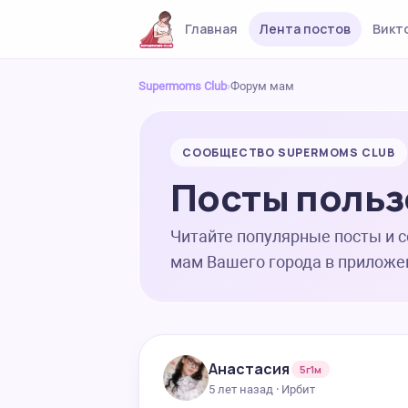
Главная
Лента постов
Викт
Supermoms Club
›
Форум мам
СООБЩЕСТВО SUPERMOMS CLUB
Посты польз
Читайте популярные посты и 
мам Вашего города в приложе
Анастасия
5г1м
5 лет назад · Ирбит