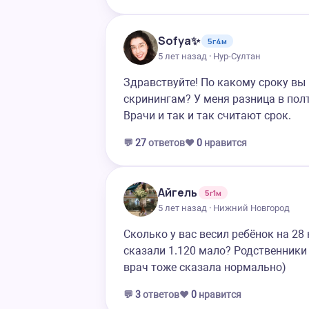
Sofya✨
5г4м
5 лет назад · Нур-Султан
Здравствуйте! По какому сроку вы
скринингам? У меня разница в полт
Врачи и так и так считают срок.
💬
27
ответов
❤️
0
нравится
Айгель
5г1м
5 лет назад · Нижний Новгород
Сколько у вас весил ребёнок на 28
сказали 1.120 мало? Родственники 
врач тоже сказала нормально)
💬
3
ответов
❤️
0
нравится