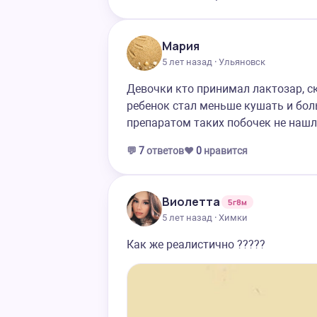
Мария
5 лет назад · Ульяновск
Девочки кто принимал лактозар, ск
ребенок стал меньше кушать и боль
препаратом таких побочек не нашл
💬
7
ответов
❤️
0
нравится
Виолетта
5г8м
5 лет назад · Химки
Как же реалистично ?????