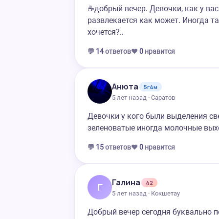
☕добрый вечер. Девочки, как у ва
развлекается как может. Иногда та
хочется?..
💬
14
ответов
❤️
0
нравится
Анюта
5г4м
5 лет назад · Саратов
Девочки у кого были выделения све
зеленоватые иногда молочные выхо
💬
15
ответов
❤️
0
нравится
Галина
42
Г
5 лет назад · Кокшетау
Добрый вечер сегодня буквально п