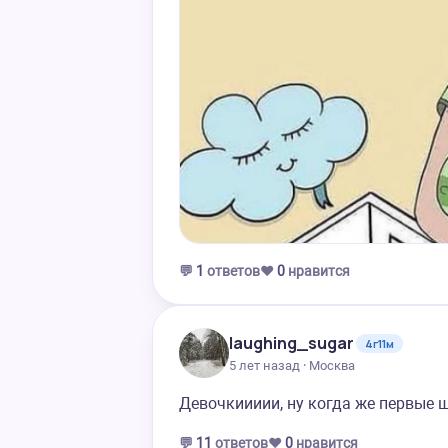
💬
1
ответов
❤️
0
нравится
laughing_sugar
4г11м
5 лет назад · Москва
Девочкиииии, ну когда же первые ш
💬
11
ответов
❤️
0
нравится