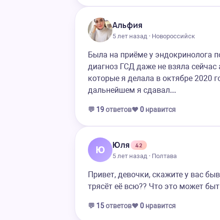
Альфия
5 лет назад · Новороссийск
Была на приёме у эндокринолога п
диагноз ГСД даже не взяла сейчас
которые я делала в октябре 2020 го
дальнейшем я сдавал…
💬
19
ответов
❤️
0
нравится
Юля
42
Ю
5 лет назад · Полтава
Привет, девочки, скажите у вас быв
трясёт её всю?? Что это может быт
💬
15
ответов
❤️
0
нравится