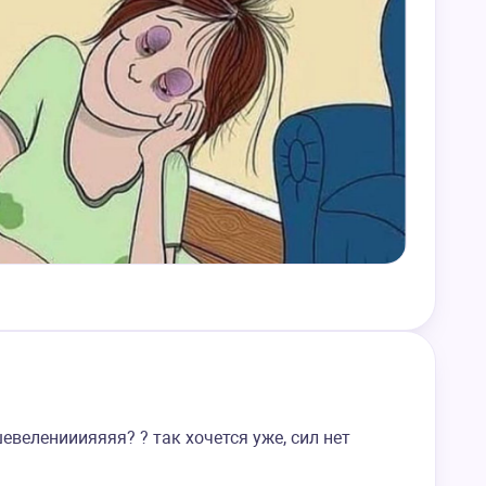
евеленииияяяя? ? так хочется уже, сил нет