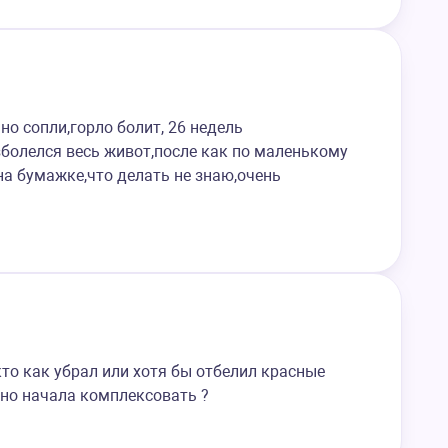
о сопли,горло болит, 26 недель
зболелся весь живот,после как по маленькому
на бумажке,что делать не знаю,очень
то как убрал или хотя бы отбелил красные
ьно начала комплексовать ?