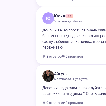
Юлия
42
Ю
5 лет назад · Алтай
Добрый вечер,простыла очень сильн
беременности,под вечер сильно ра
схожу ,небольшая капелька крови 
переживаю...
💬
8
ответов
❤️
0
нравится
Айгуль
5 лет назад · Нур-Султан
Девочки, подскажите пожалуйста, к
растяжки на ягодицах ? Очень сил
💬
9
ответов
❤️
0
нравится