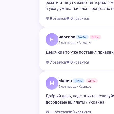
резать и тянуть живот интервал 2м
я уже думала начался процесс но 
💬
9
ответов
❤️
0
нравится
наргиза
14г0м
5г7м
Н
5 лет назад · Алматы
Девочки кто уже поставил прививку
💬
7
ответов
❤️
0
нравится
Мария
16г6м
4г11м
М
5 лет назад · Харьков
Добрый день, подскажите пожалуй
дородовые выплаты? Украина
💬
11
ответов
❤️
0
нравится