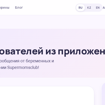
орины
Блог
А
RU
KZ
EN
ователей из приложе
сообщения от беременных и
нии Supermomsclub!