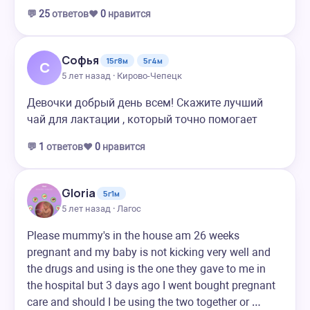
💬
25
ответов
❤️
0
нравится
Софья
15г8м
5г4м
С
5 лет назад · Кирово-Чепецк
Девочки добрый день всем! Скажите лучший
чай для лактации , который точно помогает
💬
1
ответов
❤️
0
нравится
Gloria
5г1м
5 лет назад · Лагос
Please mummy's in the house am 26 weeks
pregnant and my baby is not kicking very well and
the drugs and using is the one they gave to me in
the hospital but 3 days ago I went bought pregnant
care and should I be using the two together or …