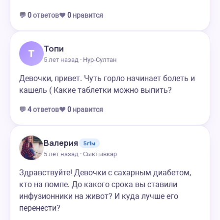
💬
0
ответов
❤️
0
нравится
Топи
Т
5 лет назад · Нур-Султан
Девочки, привет. Чуть горло начинает болеть и
кашель ( Какие таблетки можно выпить?
💬
4
ответов
❤️
0
нравится
Валерия
5г1м
5 лет назад · Сыктывкар
Здравствуйте! Девочки с сахарным диабетом,
кто на помпе. До какого срока вы ставили
инфузионники на живот? И куда лучше его
перенести?