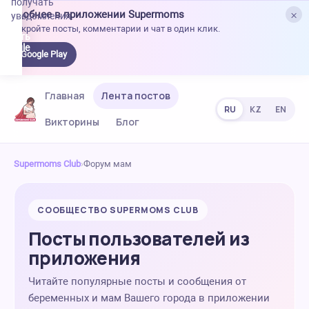
получать
×
Удобнее в приложении Supermoms
уведомления.
Откройте посты, комментарии и чат в один клик.
качать
 Google
Google Play
lay
Главная
Лента постов
RU
KZ
EN
Викторины
Блог
Supermoms Club
›
Форум мам
СООБЩЕСТВО SUPERMOMS CLUB
Посты пользователей из
приложения
Читайте популярные посты и сообщения от
беременных и мам Вашего города в приложении