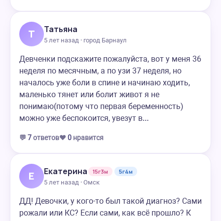
Татьяна
Т
5 лет назад · город Барнаул
Девченки подскажите пожалуйста, вот у меня 36
неделя по месячным, а по узи 37 неделя, но
началось уже боли в спине и начинаю ходить,
маленько тянет или болит живот я не
понимаю(потому что первая беременность)
можно уже беспокоится, увезут в…
💬
7
ответов
❤️
0
нравится
Екатерина
15г3м
5г4м
Е
5 лет назад · Омск
ДД! Девочки, у кого-то был такой диагноз? Сами
рожали или КС? Если сами, как всё прошло? К