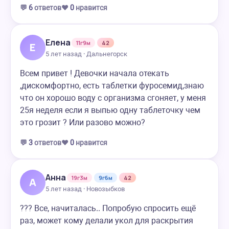
💬
6
ответов
❤️
0
нравится
Елена
11г9м
42
Е
5 лет назад · Дальнегорск
Всем привет ! Девочки начала отекать
,дискомфортно, есть таблетки фуросемид,знаю
что он хорошо воду с организма сгоняет, у меня
25я неделя если я выпью одну таблеточку чем
это грозит ? Или разово можно?
💬
3
ответов
❤️
0
нравится
Анна
19г3м
9г6м
42
А
5 лет назад · Новозыбков
??? Все, начиталась.. Попробую спросить ещё
раз, может кому делали укол для раскрытия