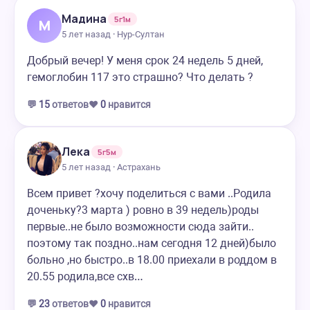
Мадина
5г1м
М
5 лет назад · Нур-Султан
Добрый вечер! У меня срок 24 недель 5 дней,
гемоглобин 117 это страшно? Что делать ?
💬
15
ответов
❤️
0
нравится
Лека
5г5м
5 лет назад · Астрахань
Всем привет ?хочу поделиться с вами ..Родила
доченьку?3 марта ) ровно в 39 недель)роды
первые..не было возможности сюда зайти..
поэтому так поздно..нам сегодня 12 дней)было
больно ,но быстро..в 18.00 приехали в роддом в
20.55 родила,все схв…
💬
23
ответов
❤️
0
нравится