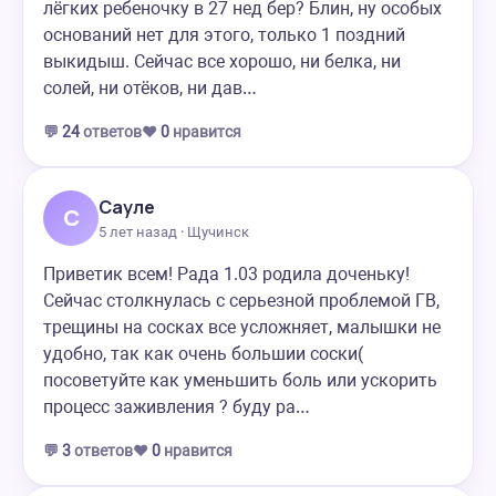
лёгких ребеночку в 27 нед бер? Блин, ну особых
оснований нет для этого, только 1 поздний
выкидыш. Сейчас все хорошо, ни белка, ни
солей, ни отёков, ни дав…
💬
24
ответов
❤️
0
нравится
Сауле
С
5 лет назад · Щучинск
Приветик всем! Рада 1.03 родила доченьку!
Сейчас столкнулась с серьезной проблемой ГВ,
трещины на сосках все усложняет, малышки не
удобно, так как очень большии соски(
посоветуйте как уменьшить боль или ускорить
процесс заживления ? буду ра…
💬
3
ответов
❤️
0
нравится