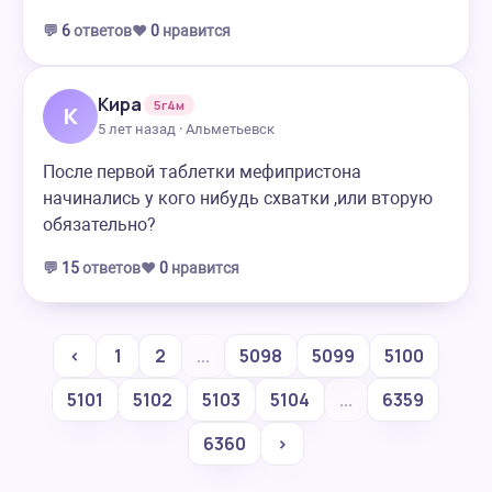
💬
6
ответов
❤️
0
нравится
Кира
5г4м
К
5 лет назад · Альметьевск
После первой таблетки мефипристона
начинались у кого нибудь схватки ,или вторую
обязательно?
💬
15
ответов
❤️
0
нравится
‹
1
2
...
5098
5099
5100
5101
5102
5103
5104
...
6359
6360
›