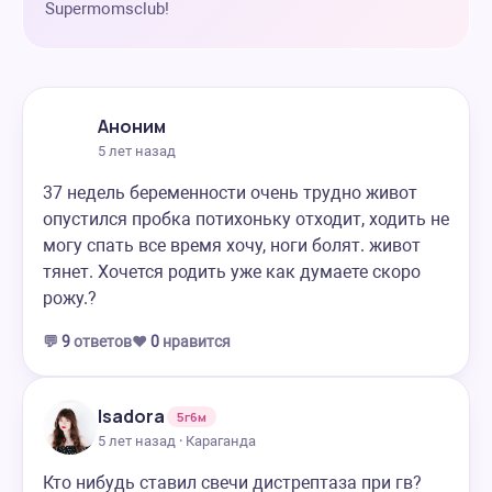
Supermomsclub!
Аноним
5 лет назад
37 недель беременности очень трудно живот
опустился пробка потихоньку отходит, ходить не
могу спать все время хочу, ноги болят. живот
тянет. Хочется родить уже как думаете скоро
рожу.?
💬
9
ответов
❤️
0
нравится
Isadora
5г6м
5 лет назад · Караганда
Кто нибудь ставил свечи дистрептаза при гв?