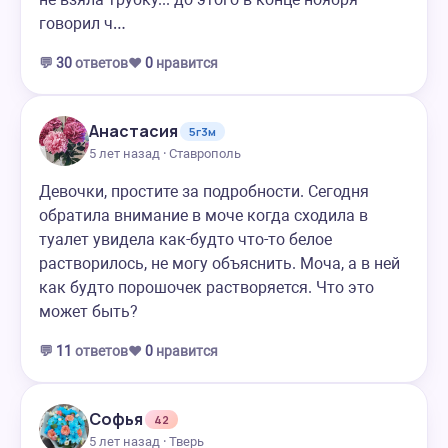
говорил ч…
💬
30
ответов
❤️
0
нравится
Анастасия
5г3м
5 лет назад · Ставрополь
Девочки, простите за подробности. Сегодня
обратила внимание в моче когда сходила в
туалет увидела как-будто что-то белое
растворилось, не могу объяснить. Моча, а в ней
как будто порошочек растворяется. Что это
может быть?
💬
11
ответов
❤️
0
нравится
Софья
42
5 лет назад · Тверь