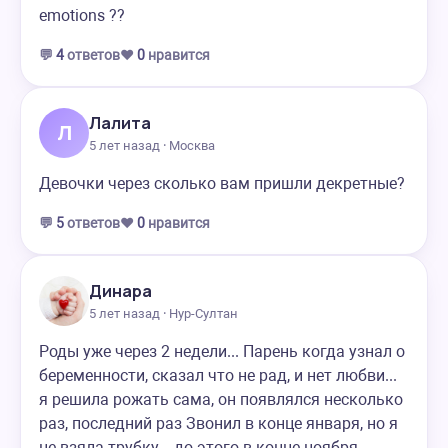
emotions ??
💬
4
ответов
❤️
0
нравится
Лалита
Л
5 лет назад · Москва
Девочки через сколько вам пришли декретные?
💬
5
ответов
❤️
0
нравится
Динара
5 лет назад · Нур-Султан
Роды уже через 2 недели... Парень когда узнал о
беременности, сказал что не рад, и нет любви...
я решила рожать сама, он появлялся несколько
раз, последний раз Звонил в конце января, но я
не взяла трубку... до этого в конце ноября