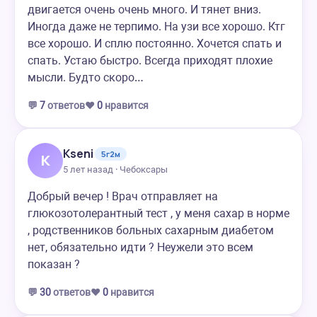
двигается очень очень много. И тянет вниз.
Иногда даже не терпимо. На узи все хорошо. Ктг
все хорошо. И сплю постоянно. Хочется спать и
спать. Устаю быстро. Всегда приходят плохие
мысли. Будто скоро…
💬
7
ответов
❤️
0
нравится
Kseni
5г2м
K
5 лет назад · Чебоксары
Добрый вечер ! Врач отправляет на
глюкозотолерантный тест , у меня сахар в норме
, родственников больных сахарным диабетом
нет, обязательно идти ? Неужели это всем
показан ?
💬
30
ответов
❤️
0
нравится