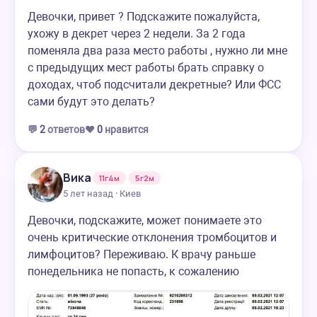
Девочки, привет ? Подскажите пожалуйста,
ухожу в декрет через 2 недели. За 2 года
поменяла два раза место работы , нужно ли мне
с предыдущих мест работы брать справку о
доходах, чтоб подсчитали декретные? Или ФСС
сами будут это делать?
💬
2
ответов
❤️
0
нравится
Вика
11г4м
5г2м
5 лет назад · Киев
Девочки, подскажите, может понимаете это
очень критические отклонения тромбоцитов и
лимфоцитов? Переживаю. К врачу раньше
понедельника не попасть, к сожалению