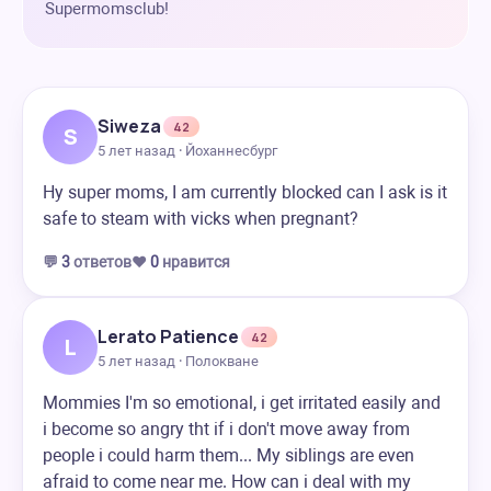
Supermomsclub!
Siweza
42
S
5 лет назад · Йоханнесбург
Hy super moms, I am currently blocked can I ask is it
safe to steam with vicks when pregnant?
💬
3
ответов
❤️
0
нравится
Lerato Patience
42
L
5 лет назад · Полокване
Mommies I'm so emotional, i get irritated easily and
i become so angry tht if i don't move away from
people i could harm them... My siblings are even
afraid to come near me. How can i deal with my