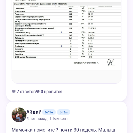
💬
7
ответов
❤️
0
нравится
Айдай
6г11м
5г3м
5 лет назад · Шымкент
Мамочки помогите ? почти 30 недель. Малыш