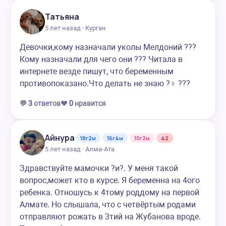
Татьяна
5 лет назад · Курган
Девочки,кому назначали уколы Мелдоний ???
Кому назначали для чего они ??? Читала в
интернете везде пишут, что беременным
противопоказано.Что делать не знаю ?‍♀️ ???
💬
3
ответов
❤️
0
нравится
Айнура
18г2м
16г4м
10г2м
42
5 лет назад · Алма-Ата
Здравствуйте мамочки ?и?. У меня такой
вопрос,может кто в курсе. Я беременна на 4ого
ребенка. Отношусь к 4тому роддому на первой
Алмате. Но слышала, что с четвёртым родами
отправляют рожать в 3тий на Жубанова вроде.