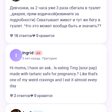
Девчонки, за 2 часа уже 3 раза сбегала в туалет
, диарея, прям водичкой(извините за
подробности) Схватывает живот и тут же бегу в
туалет. Что это может вообще быть и значить??
💬
18
ответов
❤️
0
нравится
Ingrid
42
I
5 лет назад · Претория
Hi moms, I have an ask.. Is eating Ting (sour pap)
made with tartaric safe for pregnancy.? Like that's
one of my weird cravings and I eat it almost every
day
💬
2
ответов
❤️
0
нравится