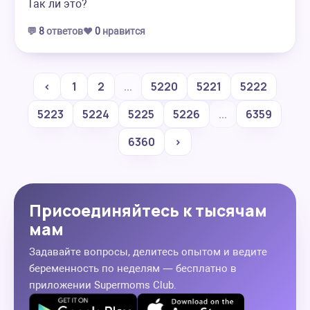
Так ли это?
💬
8
ответов
❤️
0
нравится
‹
1
2
...
5220
5221
5222
5223
5224
5225
5226
...
6359
6360
›
Присоединяйтесь к тысячам
мам
Задавайте вопросы, делитесь опытом и ведите
беременность по неделям — бесплатно в
приложении Supermoms Club.