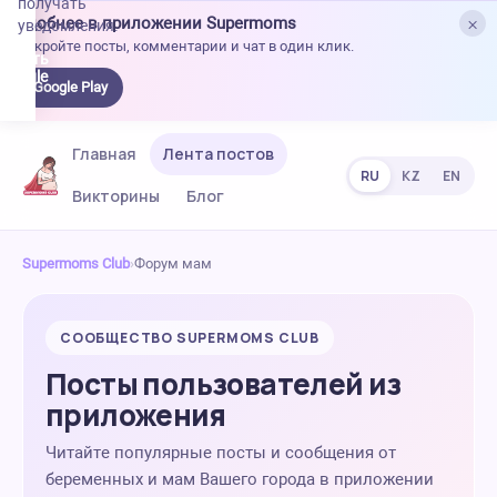
получать
×
Удобнее в приложении Supermoms
уведомления.
Откройте посты, комментарии и чат в один клик.
качать
 Google
Google Play
lay
Главная
Лента постов
RU
KZ
EN
Викторины
Блог
Supermoms Club
›
Форум мам
СООБЩЕСТВО SUPERMOMS CLUB
Посты пользователей из
приложения
Читайте популярные посты и сообщения от
беременных и мам Вашего города в приложении