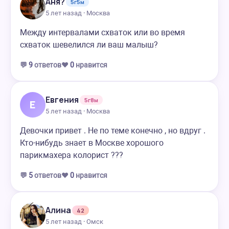
Аня?
5г5м
5 лет назад · Москва
Между интервалами схваток или во время
схваток шевелился ли ваш малыш?
💬
9
ответов
❤️
0
нравится
Евгения
5г8м
Е
5 лет назад · Москва
Девочки привет . Не по теме конечно , но вдруг .
Кто-нибудь знает в Москве хорошого
парикмахера колорист ???
💬
5
ответов
❤️
0
нравится
Алина
42
5 лет назад · Омск