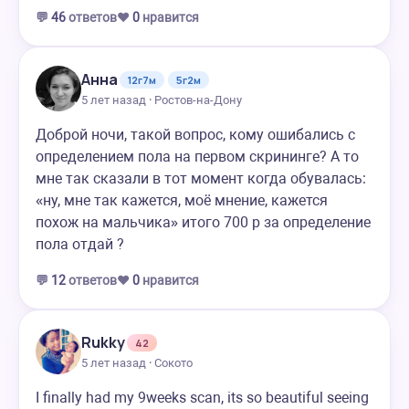
💬
46
ответов
❤️
0
нравится
Анна
12г7м
5г2м
5 лет назад · Ростов-на-Дону
Доброй ночи, такой вопрос, кому ошибались с
определением пола на первом скрининге? А то
мне так сказали в тот момент когда обувалась:
«ну, мне так кажется, моё мнение, кажется
похож на мальчика» итого 700 р за определение
пола отдай ?
💬
12
ответов
❤️
0
нравится
Rukky
42
5 лет назад · Сокото
I finally had my 9weeks scan, its so beautiful seeing