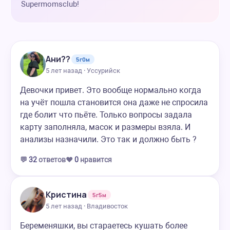
Supermomsclub!
Ани??
5г0м
5 лет назад · Уссурийск
Девочки привет. Это вообще нормально когда
на учёт пошла становится она даже не спросила
где болит что пьёте. Только вопросы задала
карту заполняла, масок и размеры взяла. И
анализы назначили. Это так и должно быть ?
💬
32
ответов
❤️
0
нравится
Кристина
5г5м
5 лет назад · Владивосток
Беременяшки, вы стараетесь кушать более