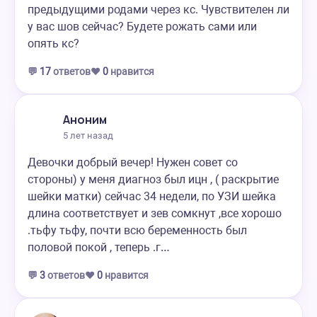
предыдущими родами через кс. Чувствителен ли
у вас шов сейчас? Будете рожать сами или
опять кс?
💬
17
ответов
❤️
0
нравится
Аноним
5 лет назад
Девочки добрый вечер! Нужен совет со
стороны) у меня диагноз был ицн , ( раскрытие
шейки матки) сейчас 34 недели, по УЗИ шейка
длина соответствует и зев сомкнут ,все хорошо
.тьфу тьфу, почти всю беременность был
половой покой , теперь .г…
💬
3
ответов
❤️
0
нравится