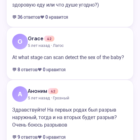
здоровую еду или что душе угодно?)
💬
36
ответов
❤️
0
нравится
Grace
42
G
5 лет назад · Лагос
At what stage can scan detect the sex of the baby?
💬
8
ответов
❤️
0
нравится
Аноним
42
А
5 лет назад · Грозный
Здравствуйте! На первых родах был разрыв
наружный, тогда и на вторых будет разрыв?
Очень боюсь разрывов
💬
9
ответов
❤️
0
нравится