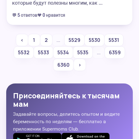
которые будут полезны многим, как …
💬
5
ответов
❤️
0
нравится
‹
1
2
...
5529
5530
5531
5532
5533
5534
5535
...
6359
6360
›
Присоединяйтесь к тысячам
мам
Задавайте вопросы, делитесь опытом и ведите
беременность по неделям — бесплатно в
приложении Supermoms Club.