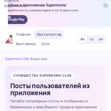
получать
×
Удобнее в приложении Supermoms
уведомления.
Откройте посты, комментарии и чат в один клик.
качать
 Google
Google Play
lay
Главная
Лента постов
RU
KZ
EN
Викторины
Блог
Supermoms Club
›
Форум мам
СООБЩЕСТВО SUPERMOMS CLUB
Посты пользователей из
приложения
Читайте популярные посты и сообщения от
беременных и мам Вашего города в приложении