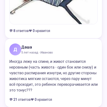
💬
8
ответов
❤️
0
нравится
Даша
Д
5 лет назад · Иваново
Иногда лежу на спине, и живот становится
неровным (часть живота - один бок или снизу) и
чувство распирания изнутри, но другие стороны
животика мягкие остаются, через пару минут
всё проходит, это ребенок переворачивается или
это тонус???
💬
21
ответов
❤️
0
нравится