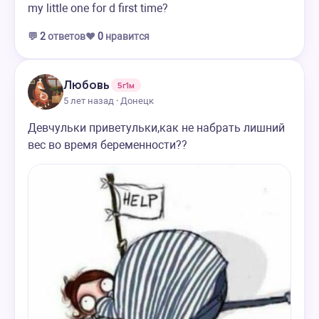
my little one for d first time?
💬
2
ответов
❤️
0
нравится
Любовь
5г1м
5 лет назад · Донецк
Девчульки приветульки,как не набрать лишний
вес во время беременности??