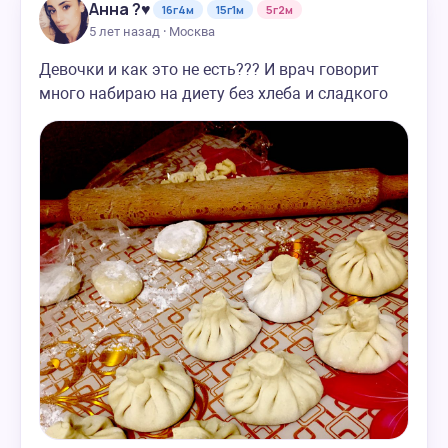
Анна ?♥️
16г4м
15г1м
5г2м
5 лет назад · Москва
Девочки и как это не есть??? И врач говорит
много набираю на диету без хлеба и сладкого