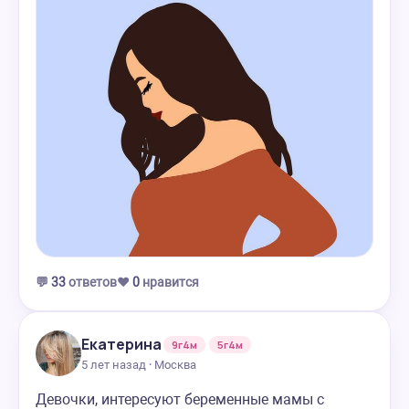
💬
33
ответов
❤️
0
нравится
Екатерина
9г4м
5г4м
5 лет назад · Москва
Девочки, интересуют беременные мамы с