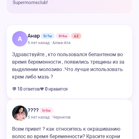
Supermomsclub!
Анар
5г7м
8г6м
42
А
5 лет назад · Алма-Ата
Здравствуйте , кто пользовался бепантеном во
время беременности , появились трещины из за
выделении молозиво .Что лучше использовать
крем либо мазь ?
💬
10
ответов
❤️
0
нравится
????
5г6м
5 лет назад · Чернигов
Всем привет ? как относитесь к окрашиванию
волос во время беременности? Красите корни