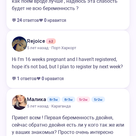
как поем вроде лучше , надеюсь эта слабость
будет не всю беременность ?
💬
24
ответов
❤️
0
нравится
Rejoice
42
5 лет назад · Порт-Харкорт
Hi I'm 16 weeks pregnant and I haven't registered,
hope it's not bad, but I plan to register by next week?
💬
1
ответов
❤️
0
нравится
Малика
8г3м
8г3м
5г2м
5г2м
5 лет назад · Караганда
Привет всем ! Первая беременность двойня,
сейчас обратно двойня есть ли у кого так же или
у ваших знакомых? Просто очень интересно