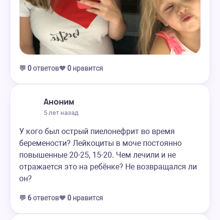
💬
0
ответов
❤️
0
нравится
Аноним
5 лет назад
У кого был острый пиелонефрит во время
беремености? Лейкоциты в моче постоянно
повышенные 20-25, 15-20. Чем лечили и не
отражается это на ребёнке? Не возвращался ли
он?
💬
6
ответов
❤️
0
нравится