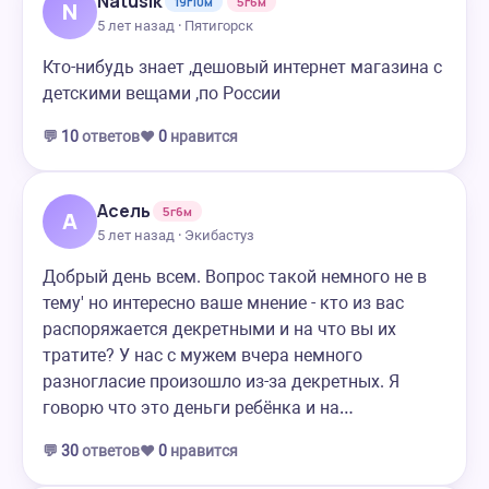
Natusik
19г10м
5г6м
N
5 лет назад · Пятигорск
Кто-нибудь знает ,дешовый интернет магазина с
детскими вещами ,по России
💬
10
ответов
❤️
0
нравится
Асель
5г6м
А
5 лет назад · Экибастуз
Добрый день всем. Вопрос такой немного не в
тему' но интересно ваше мнение - кто из вас
распоряжается декретными и на что вы их
тратите? У нас с мужем вчера немного
разногласие произошло из-за декретных. Я
говорю что это деньги ребёнка и на…
💬
30
ответов
❤️
0
нравится