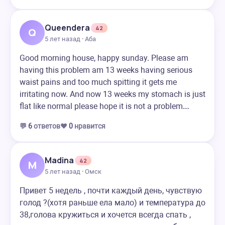
Queendera
42
Q
5 лет назад · Аба
Good morning house, happy sunday. Please am
having this problem am 13 weeks having serious
waist pains and too much spitting it gets me
irritating now. And now 13 weeks my stomach is just
flat like normal please hope it is not a problem…
💬
6
ответов
❤️
0
нравится
Madina
42
M
5 лет назад · Омск
Привет 5 недель , почти каждый день, чувствую
голод ?(хотя раньше ела мало) и температура до
38,голова кружиться и хочется всегда спать ,