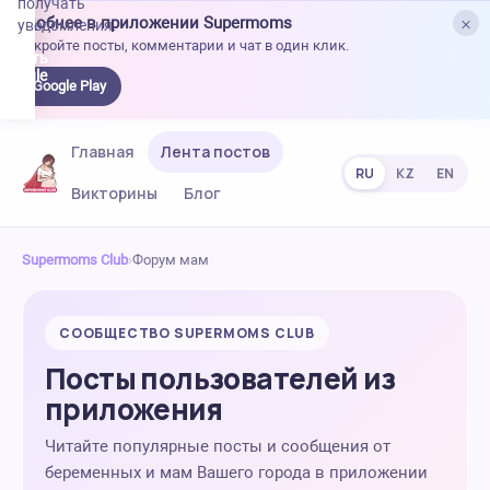
получать
×
Удобнее в приложении Supermoms
уведомления.
Откройте посты, комментарии и чат в один клик.
качать
 Google
Google Play
lay
Главная
Лента постов
RU
KZ
EN
Викторины
Блог
Supermoms Club
›
Форум мам
СООБЩЕСТВО SUPERMOMS CLUB
Посты пользователей из
приложения
Читайте популярные посты и сообщения от
беременных и мам Вашего города в приложении