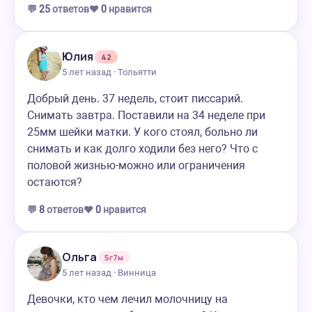
💬
25
ответов
❤️
0
нравится
Юлия
42
5 лет назад · Тольятти
Добрый день. 37 недель, стоит писсарий.
Снимать завтра. Поставили на 34 неделе при
25мм шейки матки. У кого стоял, больно ли
снимать и как долго ходили без него? Что с
половой жизнью-можно или ограничения
остаются?
💬
8
ответов
❤️
0
нравится
Ольга
5г7м
5 лет назад · Винница
Девочки, кто чем лечил молочницу на