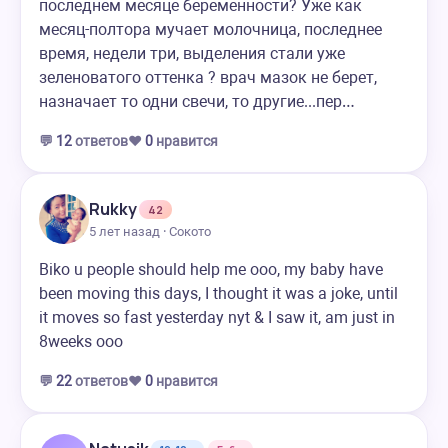
последнем месяце беременности? Уже как
месяц-полтора мучает молочница, последнее
время, недели три, выделения стали уже
зеленоватого оттенка ? врач мазок не берет,
назначает то одни свечи, то другие...пер…
💬
12
ответов
❤️
0
нравится
Rukky
42
5 лет назад · Сокото
Biko u people should help me ooo, my baby have
been moving this days, I thought it was a joke, until
it moves so fast yesterday nyt & I saw it, am just in
8weeks ooo
💬
22
ответов
❤️
0
нравится