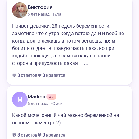
Виктория
5 лет назад · Тула
Привет девочки, 28 недель беременности,
заметила что с утра когда встаю да й и вообще
когда долго лежишь а потом встаёшь, прям
болит и отдаёт в правую часть паха, но при
ходьбе проходит, а в самом паху с правой
стороны припухлость какая - т…
💬
3
ответов
❤️
0
нравится
Madina
42
M
5 лет назад · Омск
Какой мочегонный чай можно беременной на
первом триместре ?)
💬
3
ответов
❤️
0
нравится