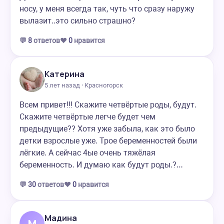
носу, у меня всегда так, чуть что сразу наружу
вылазит..это сильно страшно?
💬
8
ответов
❤️
0
нравится
Катерина
5 лет назад · Красногорск
Всем привет!!! Скажите четвёртые роды, будут.
Скажите четвёртые легче будет чем
предыдущие?? Хотя уже забыла, как это было
детки взрослые уже. Трое беременностей были
лёгкие. А сейчас 4ые очень тяжёлая
беременность. И думаю как будут роды.?…
💬
30
ответов
❤️
0
нравится
Мадина
М