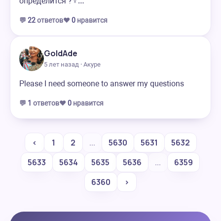
определится ?‍♀️…
💬
22
ответов
❤️
0
нравится
GoldAde
5 лет назад · Акуре
Please I need someone to answer my questions
💬
1
ответов
❤️
0
нравится
‹
1
2
...
5630
5631
5632
5633
5634
5635
5636
...
6359
6360
›