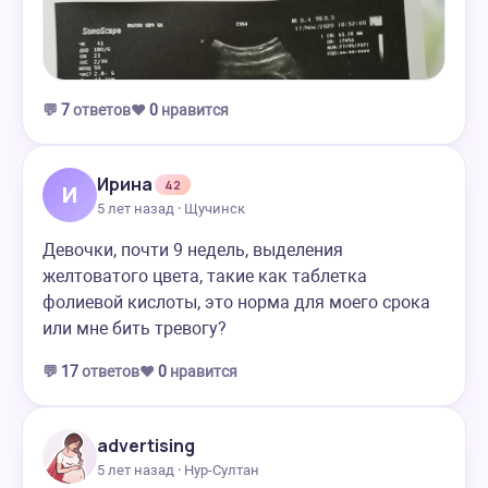
💬
7
ответов
❤️
0
нравится
Ирина
42
И
5 лет назад · Щучинск
Девочки, почти 9 недель, выделения
желтоватого цвета, такие как таблетка
фолиевой кислоты, это норма для моего срока
или мне бить тревогу?
💬
17
ответов
❤️
0
нравится
advertising
5 лет назад · Нур-Султан