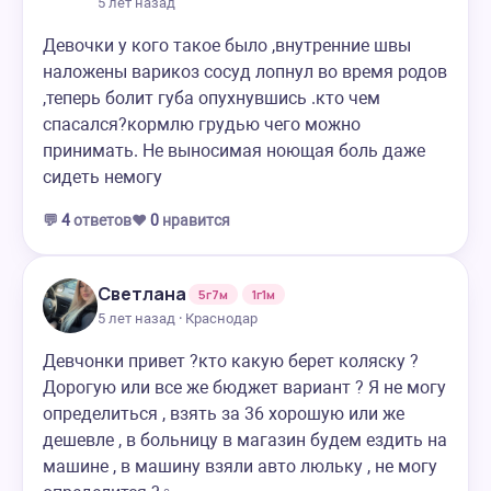
5 лет назад
Девочки у кого такое было ,внутренние швы
наложены варикоз сосуд лопнул во время родов
,теперь болит губа опухнувшись .кто чем
спасался?кормлю грудью чего можно
принимать. Не выносимая ноющая боль даже
сидеть немогу
💬
4
ответов
❤️
0
нравится
Светлана
5г7м
1г1м
5 лет назад · Краснодар
Девчонки привет ?кто какую берет коляску ?
Дорогую или все же бюджет вариант ? Я не могу
определиться , взять за 36 хорошую или же
дешевле , в больницу в магазин будем ездить на
машине , в машину взяли авто люльку , не могу