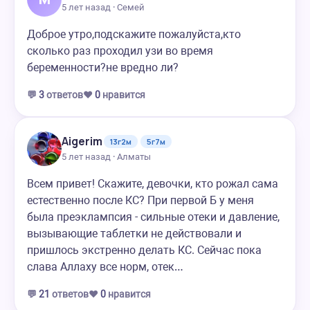
5 лет назад · Семей
Доброе утро,подскажите пожалуйста,кто
сколько раз проходил узи во время
беременности?не вредно ли?
💬
3
ответов
❤️
0
нравится
Aigerim
13г2м
5г7м
5 лет назад · Алматы
Всем привет! Скажите, девочки, кто рожал сама
естественно после КС? При первой Б у меня
была преэклампсия - сильные отеки и давление,
вызывающие таблетки не действовали и
пришлось экстренно делать КС. Сейчас пока
слава Аллаху все норм, отек…
💬
21
ответов
❤️
0
нравится