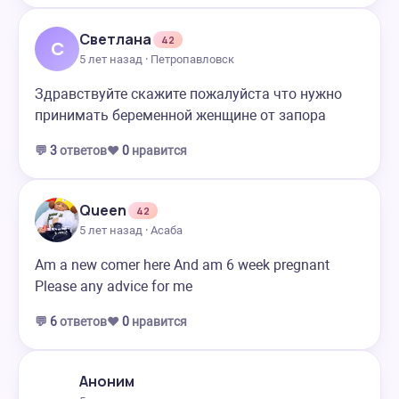
Светлана
42
С
5 лет назад · Петропавловск
Здравствуйте скажите пожалуйста что нужно
принимать беременной женщине от запора
💬
3
ответов
❤️
0
нравится
Queen
42
5 лет назад · Асаба
Am a new comer here And am 6 week pregnant
Please any advice for me
💬
6
ответов
❤️
0
нравится
Аноним