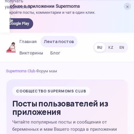
получать
×
Удобнее в приложении Supermoms
уведомления.
Откройте посты, комментарии и чат в один клик.
качать
 Google
Google Play
lay
Главная
Лента постов
RU
KZ
EN
Викторины
Блог
Supermoms Club
›
Форум мам
СООБЩЕСТВО SUPERMOMS CLUB
Посты пользователей из
приложения
Читайте популярные посты и сообщения от
беременных и мам Вашего города в приложении