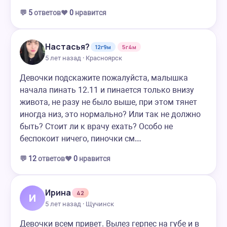
💬
5
ответов
❤️
0
нравится
Настасья?
12г9м
5г4м
5 лет назад · Красноярск
Девочки подскажите пожалуйста, малышка
начала пинать 12.11 и пинается только внизу
живота, не разу не было выше, при этом тянет
иногда низ, это нормально? Или так не должно
быть? Стоит ли к врачу ехать? Особо не
беспокоит ничего, пиночки см…
💬
12
ответов
❤️
0
нравится
Ирина
42
И
5 лет назад · Щучинск
Девочки всем привет. Вылез герпес на губе и в