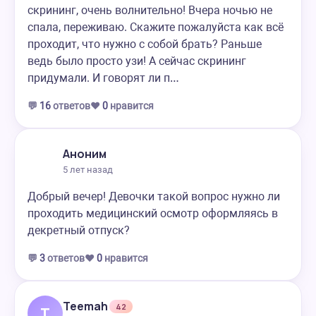
скрининг, очень волнительно! Вчера ночью не
спала, переживаю. Скажите пожалуйста как всё
проходит, что нужно с собой брать? Раньше
ведь было просто узи! А сейчас скрининг
придумали. И говорят ли п…
💬
16
ответов
❤️
0
нравится
Аноним
5 лет назад
Добрый вечер! Девочки такой вопрос нужно ли
проходить медицинский осмотр оформляясь в
декретный отпуск?
💬
3
ответов
❤️
0
нравится
Teemah
42
T