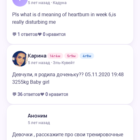
5 лет назад · Кадуна
Pls what is d meaning of heartburn in week 6,is
really disturbing me
💬
1
ответов
❤️
0
нравится
Карина
14г4м
5г9м
4г8м
5 лет назад · Эль-Кувейт
Девчули, я родила доченьку?? 05.11.2020 19:48
3255kg Baby girl
💬
36
ответов
❤️
0
нравится
Аноним
5 лет назад
Девочки , расскажите про свои тренировочные