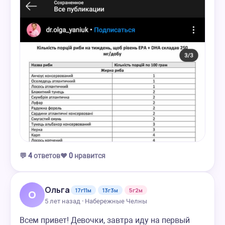
💬
4
ответов
❤️
0
нравится
Ольга
17г11м
13г3м
5г2м
О
5 лет назад · Набережные Челны
Всем привет! Девочки, завтра иду на первый