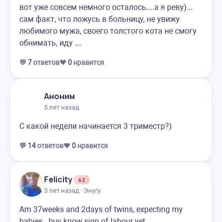
вот уже совсем немного осталось....а я реву)...
сам факт, что ложусь в больницу, не увижу
любимого мужа, своего толстого кота не смогу
обнимать, иду …
💬
7
ответов
❤️
0
нравится
Аноним
5 лет назад
С какой недели начинается 3 триместр?)
💬
14
ответов
❤️
0
нравится
Felicity
42
5 лет назад · Энугу
Am 37weeks and 2days of twins, expecting my
babies...buy know sign of labour yet