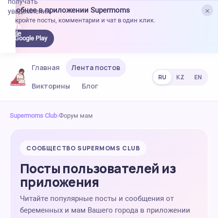
получать
×
Удобнее в приложении Supermoms
уведомления.
Откройте посты, комментарии и чат в один клик.
качать
 Google
Google Play
lay
Главная
Лента постов
RU
KZ
EN
Викторины
Блог
Supermoms Club
›
Форум мам
СООБЩЕСТВО SUPERMOMS CLUB
Посты пользователей из
приложения
Читайте популярные посты и сообщения от
беременных и мам Вашего города в приложении