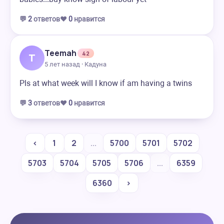
💬
2
ответов
❤️
0
нравится
Teemah
42
T
5 лет назад · Кадуна
Pls at what week will I know if am having a twins
💬
3
ответов
❤️
0
нравится
‹
1
2
...
5700
5701
5702
5703
5704
5705
5706
...
6359
6360
›