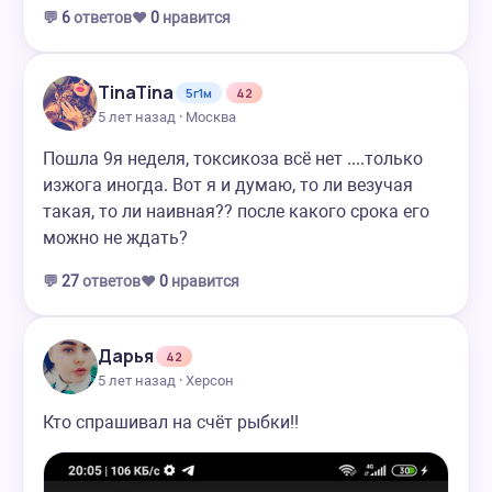
💬
6
ответов
❤️
0
нравится
TinaTina
5г1м
42
5 лет назад · Москва
Пошла 9я неделя, токсикоза всё нет ....только
изжога иногда. Вот я и думаю, то ли везучая
такая, то ли наивная?? после какого срока его
можно не ждать?
💬
27
ответов
❤️
0
нравится
Дарья
42
5 лет назад · Херсон
Кто спрашивал на счёт рыбки!!