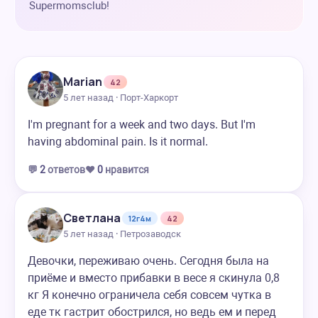
Supermomsclub!
Marian
42
5 лет назад · Порт-Харкорт
I'm pregnant for a week and two days. But I'm
having abdominal pain. Is it normal.
💬
2
ответов
❤️
0
нравится
Светлана
12г4м
42
5 лет назад · Петрозаводск
Девочки, переживаю очень. Сегодня была на
приёме и вместо прибавки в весе я скинула 0,8
кг Я конечно ограничела себя совсем чутка в
еде тк гастрит обострился, но ведь ем и перед