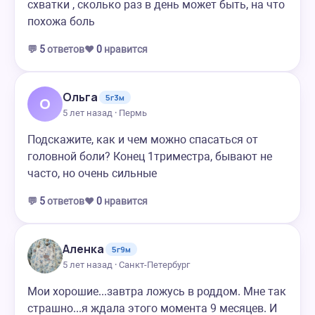
схватки , сколько раз в день может быть, на что
похожа боль
💬
5
ответов
❤️
0
нравится
Ольга
5г3м
О
5 лет назад · Пермь
Подскажите, как и чем можно спасаться от
головной боли? Конец 1триместра, бывают не
часто, но очень сильные
💬
5
ответов
❤️
0
нравится
Аленка
5г9м
5 лет назад · Санкт-Петербург
Мои хорошие...завтра ложусь в роддом. Мне так
страшно...я ждала этого момента 9 месяцев. И