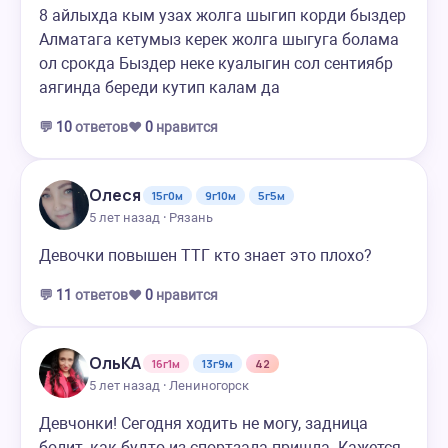
8 айлыхда кым узах жолга шыгип корди быздер
Алматага кетумыз керек жолга шыгуга болама
ол срокда Быздер неке куалыгин сол сентиябр
аягинда береди кутип калам да
💬
10
ответов
❤️
0
нравится
Олеся
15г0м
9г10м
5г5м
5 лет назад · Рязань
Девочки повышен ТТГ кто знает это плохо?
💬
11
ответов
❤️
0
нравится
ОльКА
16г1м
13г9м
42
5 лет назад · Лениногорск
Девчонки! Сегодня ходить не могу, задница
болит, как будто из спортзала пришла. Кажется,