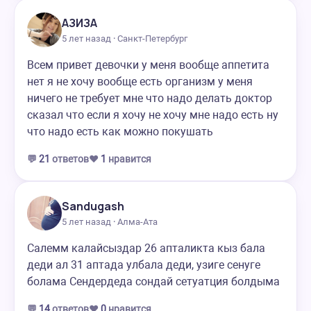
АЗИЗА
5 лет назад · Санкт-Петербург
Всем привет девочки у меня вообще аппетита
нет я не хочу вообще есть организм у меня
ничего не требует мне что надо делать доктор
сказал что если я хочу не хочу мне надо есть ну
что надо есть как можно покушать
💬
21
ответов
❤️
1
нравится
Sandugash
5 лет назад · Алма-Ата
Салемм калайсыздар 26 апталикта кыз бала
деди ал 31 аптада улбала деди, узиге сенуге
болама Сендердеда сондай сетуатция болдыма
💬
14
ответов
❤️
0
нравится