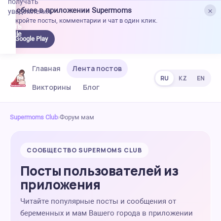
получать
×
Удобнее в приложении Supermoms
уведомления.
Откройте посты, комментарии и чат в один клик.
качать
 Google
Google Play
lay
Главная
Лента постов
RU
KZ
EN
Викторины
Блог
Supermoms Club
›
Форум мам
СООБЩЕСТВО SUPERMOMS CLUB
Посты пользователей из
приложения
Читайте популярные посты и сообщения от
беременных и мам Вашего города в приложении