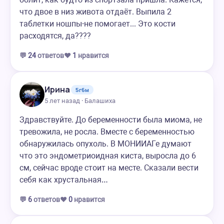
что двое в низ живота отдаёт. Выпила 2
таблетки ношпы-не помогает... Это кости
расходятся, да????
💬
24
ответов
❤️
1
нравится
Ирина
5г6м
5 лет назад · Балашиха
Здравствуйте. До беременности была миома, не
тревожила, не росла. Вместе с беременностью
обнаружилась опухоль. В МОНИИАГе думают
что это эндометриоидная киста, выросла до 6
см, сейчас вроде стоит на месте. Сказали вести
себя как хрустальная…
💬
6
ответов
❤️
0
нравится