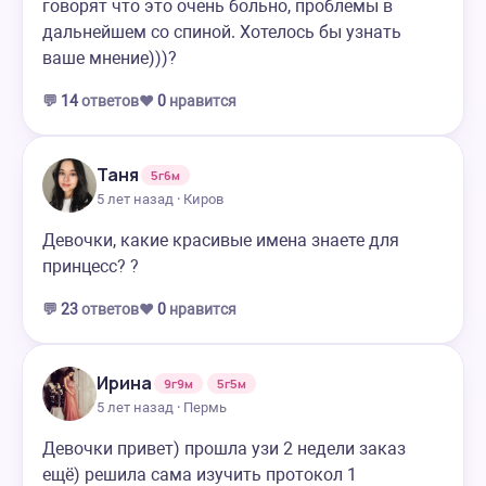
говорят что это очень больно, проблемы в
дальнейшем со спиной. Хотелось бы узнать
ваше мнение)))?
💬
14
ответов
❤️
0
нравится
Таня
5г6м
5 лет назад · Киров
Девочки, какие красивые имена знаете для
принцесс? ?
💬
23
ответов
❤️
0
нравится
Ирина
9г9м
5г5м
5 лет назад · Пермь
Девочки привет) прошла узи 2 недели заказ
ещё) решила сама изучить протокол 1