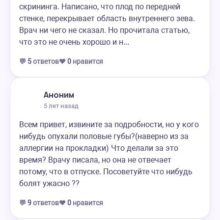
скрининга. Написано, что плод по передней
стенке, перекрывает область внутреннего зева.
Врач ни чего не сказал. Но прочитала статью,
что это не очень хорошо и н…
💬
5
ответов
❤️
0
нравится
Аноним
5 лет назад
Всем привет, извините за подробности, но у кого
нибудь опухали половые губы?(наверно из за
аллергии на прокладки) Что делали за это
время? Врачу писала, но она не отвечает
потому, что в отпуске. Посоветуйте что нибудь
болят ужасно ??
💬
9
ответов
❤️
0
нравится