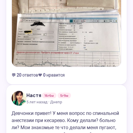
💬
20
ответов
❤️
0
нравится
Настя
16г6м
5г9м
5 лет назад · Днепр
Девчонки привет! У меня вопрос по спинальной
анестезии при кесарево. Кому делали? больно
ли? Мои знакомые те что делали меня пугают,