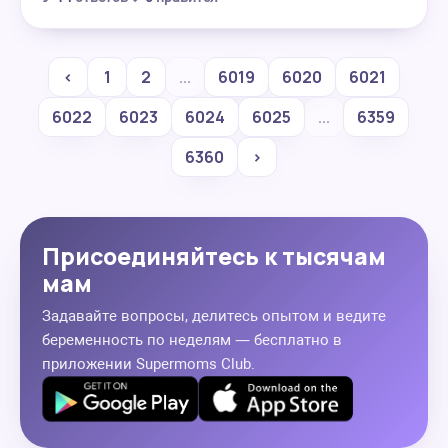
‹
1
2
...
6019
6020
6021
6022
6023
6024
6025
...
6359
6360
›
Присоединяйтесь к тысячам
мам
Задавайте вопросы, делитесь опытом и ведите
беременность по неделям — бесплатно в
приложении Supermoms Club.