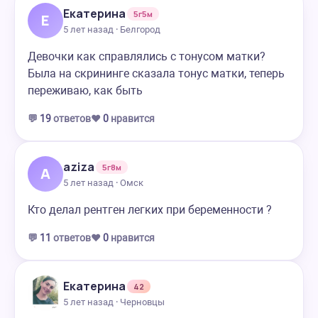
Екатерина
5г5м
Е
5 лет назад · Белгород
Девочки как справлялись с тонусом матки?
Была на скрининге сказала тонус матки, теперь
переживаю, как быть
💬
19
ответов
❤️
0
нравится
aziza
5г8м
A
5 лет назад · Омск
Кто делал рентген легких при беременности ?
💬
11
ответов
❤️
0
нравится
Екатерина
42
5 лет назад · Черновцы