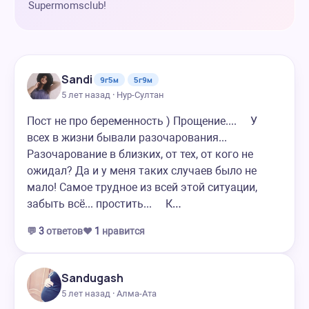
Supermomsclub!
Sandi
9г5м
5г9м
5 лет назад · Нур-Султан
Пост не про беременность ) Прощение.... ⠀ У
всех в жизни бывали разочарования...
Разочарование в близких, от тех, от кого не
ожидал? Да и у меня таких случаев было не
мало! Самое трудное из всей этой ситуации,
забыть всё... простить... ⠀ К…
💬
3
ответов
❤️
1
нравится
Sandugash
5 лет назад · Алма-Ата