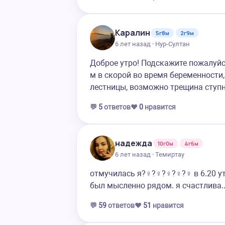
Каралин
5г8м
2г9м
6 лет назад · Нур-Султан
Доброе утро! Подскажите пожалуйс
м в скорой во время беременности,
лестницы, возможно трещина ступн
💬
5
ответов
❤️
0
нравится
надежда
10г0м
4г6м
6 лет назад · Темиртау
отмучилась я?‍♀️?‍♀️?‍♀️?‍♀️?‍♀️ в 6.
был мысленно рядом. я счастлива...
💬
59
ответов
❤️
51
нравится