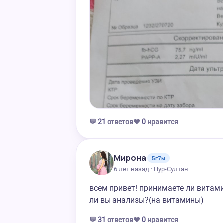
💬
21
ответов
❤️
0
нравится
Мирона
5г7м
6 лет назад · Нур-Султан
всем привет! принимаете ли витам
ли вы анализы?(на витамины)
💬
31
ответов
❤️
0
нравится