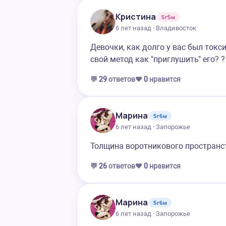
Кристина
5г5м
6 лет назад · Владивосток
Девочки, как долго у вас был токс
свой метод как "приглушить" его? ?
💬
29
ответов
❤️
0
нравится
Марина
5г6м
6 лет назад · Запорожье
Толщина воротникового пространст
💬
26
ответов
❤️
0
нравится
Марина
5г6м
6 лет назад · Запорожье