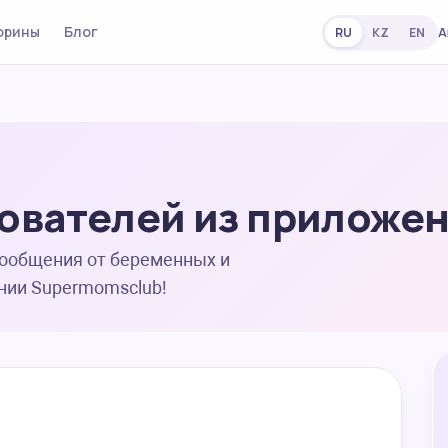
орины
Блог
А
RU
KZ
EN
ователей из приложе
сообщения от беременных и
нии Supermomsclub!