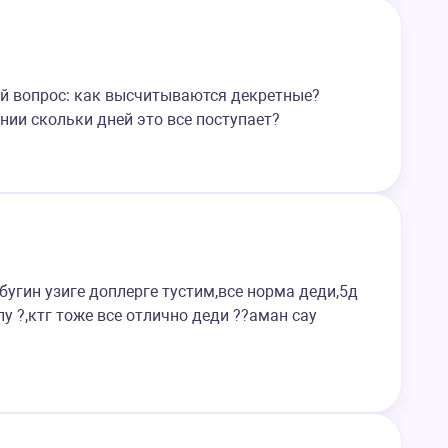
ой вопрос: как высчитываются декретные?
нии скольки дней это все поступает?
угин узиге доплерге тустим,все норма деди,5д
 ?,ктг тоже все отлично деди ??аман сау