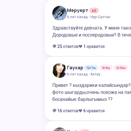
Меруерт
42
6 лет назад · Нур-Султан
Здравствуйте девчата. У меня так
Дородовые и послеродовые? В тече
💬
25
ответов
❤️
1
нравится
Гаухар
12г7м
9г9м
5г10м
6 лет назад · Актау
Привет ? кыздарики калайсындар?б
фото шыгарды,очень похожа на папу
босанайык барлыгымыз ??
💬
16
ответов
❤️
6
нравится