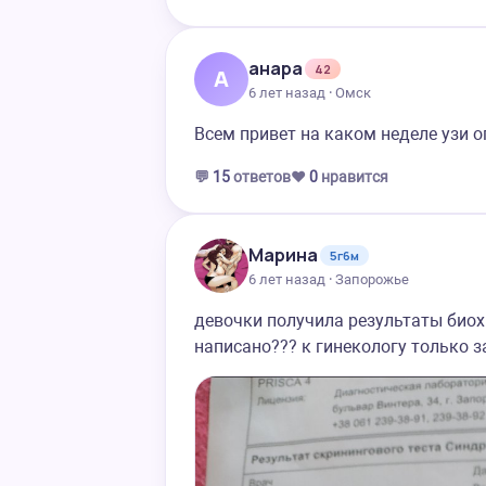
анара
42
А
6 лет назад · Омск
Всем привет на каком неделе узи 
💬
15
ответов
❤️
0
нравится
Марина
5г6м
6 лет назад · Запорожье
девочки получила результаты биох
написано??? к гинекологу только з