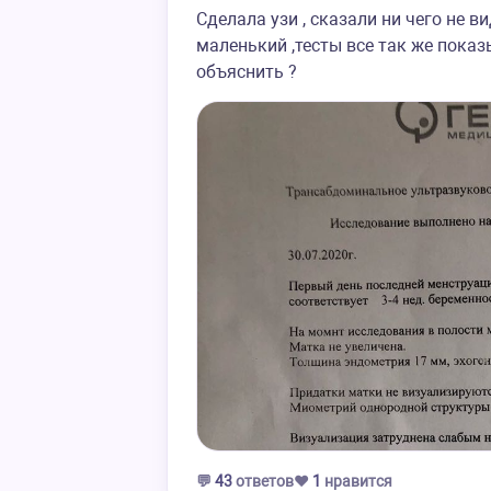
Сделала узи , сказали ни чего не в
маленький ,тесты все так же показ
объяснить ?
💬
43
ответов
❤️
1
нравится