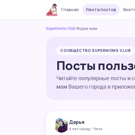
Главная
Лента постов
Викт
Supermoms Club
›
Форум мам
СООБЩЕСТВО SUPERMOMS CLUB
Посты польз
Читайте популярные посты и 
мам Вашего города в приложе
Дарья
6 лет назад · Чита