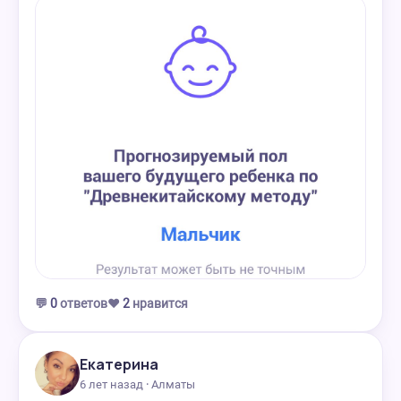
💬
0
ответов
❤️
2
нравится
Екатерина
6 лет назад · Алматы