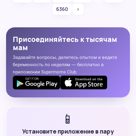
6360
›
Присоединяйтесь к тысячам
мам
Задавайте вопросы, делитесь опытом и ведите
беременность по неделям — бесплатно в
приложении Supermoms Club.
📱
Установите приложение в пару