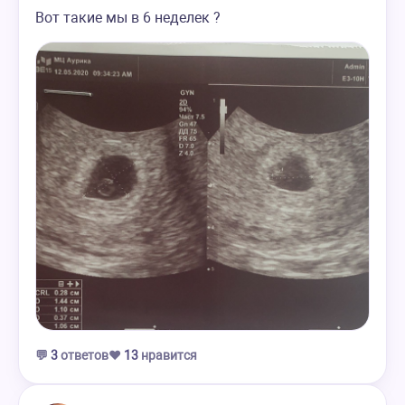
Вот такие мы в 6 неделек ?
💬
3
ответов
❤️
13
нравится