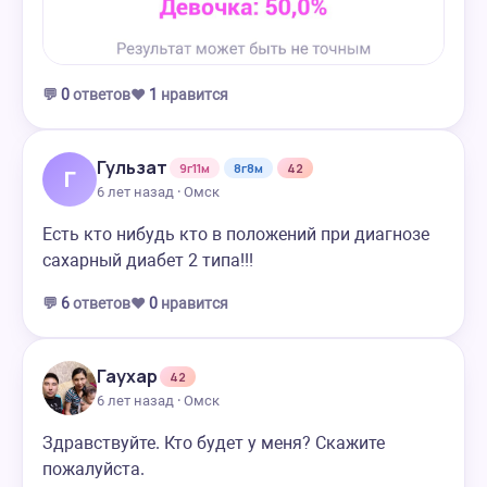
💬
0
ответов
❤️
1
нравится
Гульзат
9г11м
8г8м
42
Г
6 лет назад · Омск
Есть кто нибудь кто в положений при диагнозе
сахарный диабет 2 типа!!!
💬
6
ответов
❤️
0
нравится
Гаухар
42
6 лет назад · Омск
Здравствуйте. Кто будет у меня? Скажите
пожалуйста.