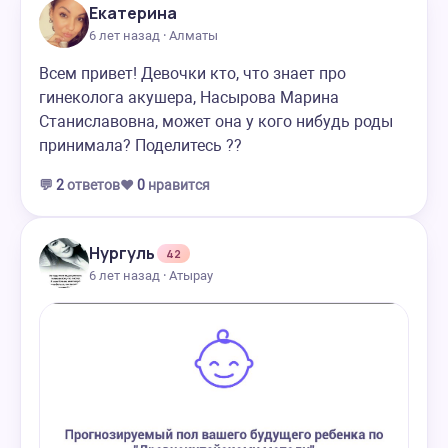
Екатерина
6 лет назад · Алматы
Всем привет! Девочки кто, что знает про
гинеколога акушера, Насырова Марина
Станиславовна, может она у кого нибудь роды
принимала? Поделитесь ??
💬
2
ответов
❤️
0
нравится
Нургуль
42
6 лет назад · Атырау