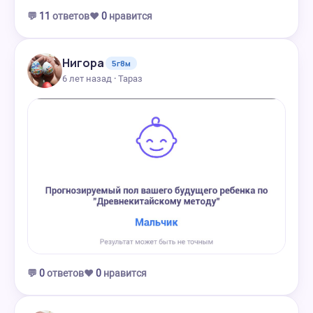
💬
11
ответов
❤️
0
нравится
Нигора
5г8м
6 лет назад · Тараз
💬
0
ответов
❤️
0
нравится