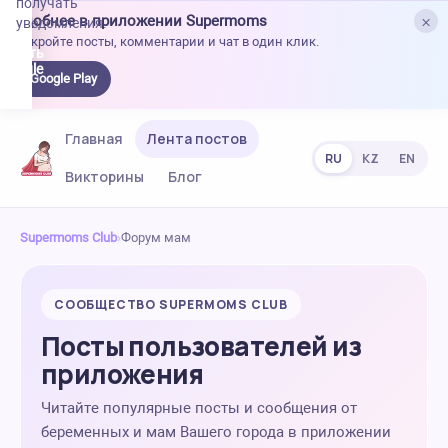
получать
×
Удобнее в приложении Supermoms
уведомления.
Откройте посты, комментарии и чат в один клик.
качать
 Google
Google Play
lay
Главная
Лента постов
RU
KZ
EN
Викторины
Блог
Supermoms Club
›
Форум мам
СООБЩЕСТВО SUPERMOMS CLUB
Посты пользователей из
приложения
Читайте популярные посты и сообщения от
беременных и мам Вашего города в приложении