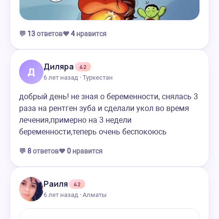
💬
13
ответов
❤️
4
нравится
Диляра
42
Д
6 лет назад · Туркестан
добрый день! не зная о беременности, снялась 3
раза на рентген зуба и сделали укол во время
лечения,примерно на 3 недели
беременности,теперь очень беспокоюсь
💬
8
ответов
❤️
0
нравится
Раиля
42
6 лет назад · Алматы