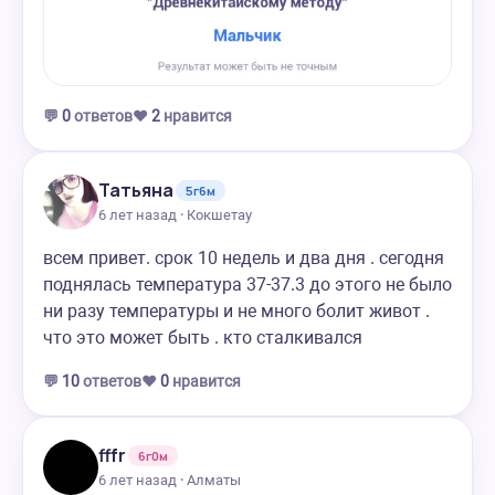
💬
0
ответов
❤️
2
нравится
Татьяна
5г6м
6 лет назад · Кокшетау
всем привет. срок 10 недель и два дня . сегодня
поднялась температура 37-37.3 до этого не было
ни разу температуры и не много болит живот .
что это может быть . кто сталкивался
💬
10
ответов
❤️
0
нравится
fffr
6г0м
6 лет назад · Алматы