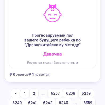
💬
0
ответов
❤️
1
нравится
‹
1
2
...
6237
6238
6239
6240
6241
6242
6243
...
6359