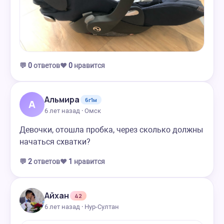
💬
0
ответов
❤️
0
нравится
Альмира
6г1м
А
6 лет назад · Омск
Девочки, отошла пробка, через сколько должны
начаться схватки?
💬
2
ответов
❤️
1
нравится
Айхан
42
6 лет назад · Нур-Султан