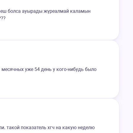
ы кеш болса ауырады жүреалмай каламын
???
 месячных уже 54 день у кого-нибудь было
ели. такой показатель хгч на какую неделю