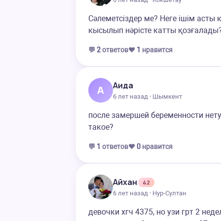
Сәлеметсіздер ме? Неге ішім аст
кысылып нәрісте катты қозғалады
💬
2
ответов
❤️
1
нравится
Аида
А
6 лет назад · Шымкент
после замершей беременности нету
такое?
💬
1
ответов
❤️
0
нравится
Айхан
42
6 лет назад · Нур-Султан
девочки хгч 4375, но узи грт 2 нед