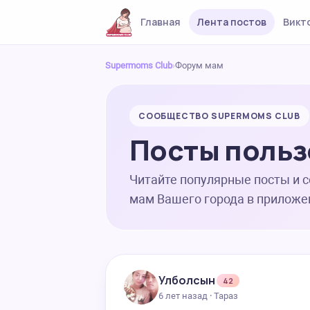
Главная
Лента постов
Викт
Supermoms Club
›
Форум мам
СООБЩЕСТВО SUPERMOMS CLUB
Посты польз
Читайте популярные посты и 
мам Вашего города в приложе
Улболсын
42
6 лет назад · Тараз