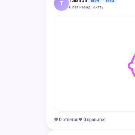
Тамара
11г9м
5г6м
Т
6 лет назад · Актау
💬
0
ответов
❤️
0
нравится