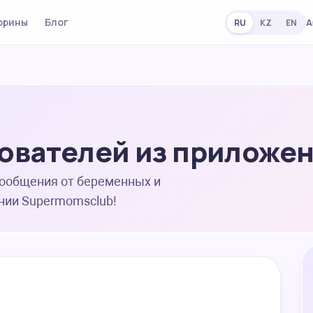
орины
Блог
А
RU
KZ
EN
ователей из приложе
сообщения от беременных и
нии Supermomsclub!