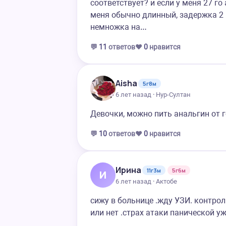
соответствует? и если у меня 27 го
меня обычно длинный, задержка 2 
немножка на…
💬
11
ответов
❤️
0
нравится
Aisha
5г8м
6 лет назад · Нур-Султан
Девочки, можно пить анальгин от г
💬
10
ответов
❤️
0
нравится
Ирина
11г3м
5г6м
И
6 лет назад · Актобе
сижу в больнице .жду УЗИ. контрол
или нет .страх атаки панической уж