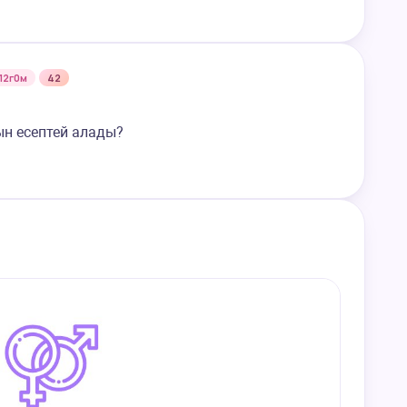
12г0м
42
ын есептей алады?