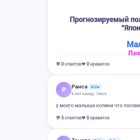
💬
0
ответов
❤️
0
нравится
Раиса
6г2м
Р
6 лет назад · Омск
у моего малыша колики что посове
💬
5
ответов
❤️
0
нравится