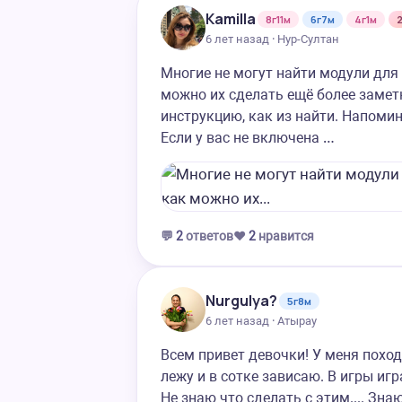
Kamilla
8г11м
6г7м
4г1м
6 лет назад · Нур-Султан
Многие не могут найти модули дл
можно их сделать ещё более заме
инструкцию, как из найти. Напоми
Если у вас не включена …
💬
2
ответов
❤️
2
нравится
Nurgulya?
5г8м
6 лет назад · Атырау
Всем привет девочки! У меня поход
лежу и в сотке зависаю. В игры игр
Не знаю что сделать с этим.... Зн