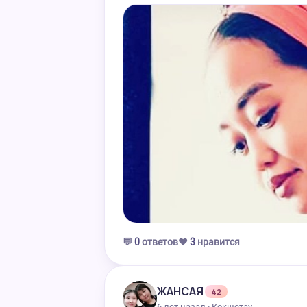
💬
0
ответов
❤️
3
нравится
ЖАНСАЯ
42
6 лет назад · Кокшетау