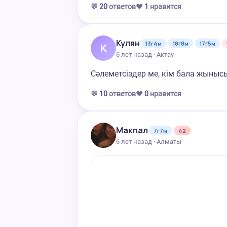
💬
20
ответов
❤️
1
нравится
Кулян
13г4м
18г8м
17г5м
К
6 лет назад · Актау
Сәлеметсіздер ме, кім бала жыныс
💬
10
ответов
❤️
0
нравится
Макпал
7г7м
42
6 лет назад · Алматы