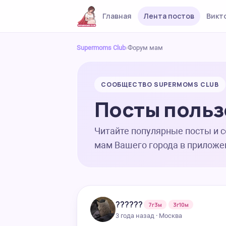
Главная
Лента постов
Викт
Supermoms Club
›
Форум мам
СООБЩЕСТВО SUPERMOMS CLUB
Посты польз
Читайте популярные посты и 
мам Вашего города в приложе
????‍?‍?
7г3м
3г10м
3 года назад · Москва