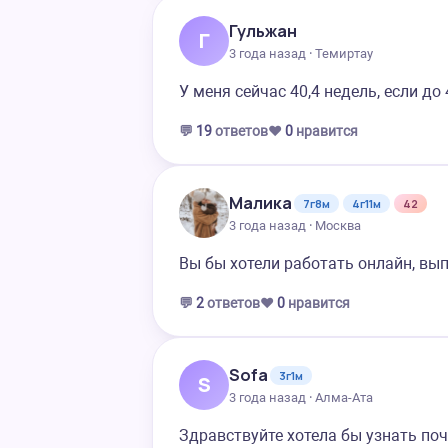
Гульжан
Г
3 года назад · Темиртау
У меня сейчас 40,4 недель, если 
💬
19
ответов
❤️
0
нравится
Малика
7г8м
4г11м
42
3 года назад · Москва
Вы бы хотели работать онлайн, вы
💬
2
ответов
❤️
0
нравится
Sofa
3г1м
S
3 года назад · Алма-Ата
Здравствуйте хотела бы узнать по