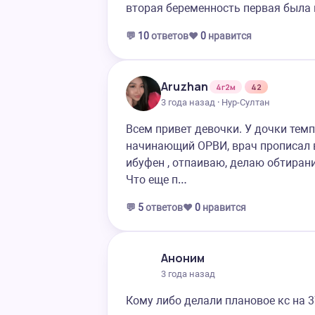
вторая беременность первая была 
💬
10
ответов
❤️
0
нравится
Aruzhan
4г2м
42
3 года назад · Нур-Султан
Всем привет девочки. У дочки темпе
начинающий ОРВИ, врач прописал в
ибуфен , отпаиваю, делаю обтирани
Что еще п…
💬
5
ответов
❤️
0
нравится
Аноним
3 года назад
Кому либо делали плановое кс на 3