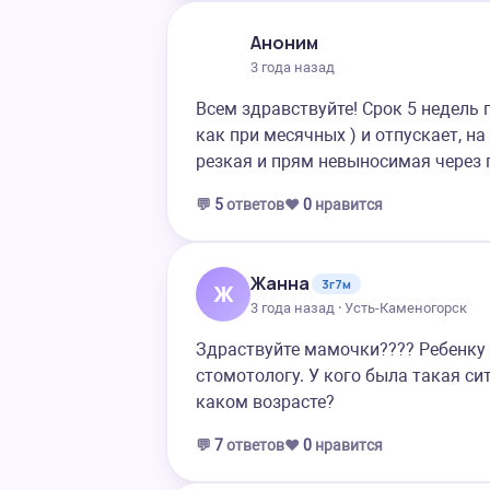
Аноним
3 года назад
Всем здравствуйте! Срок 5 недель 
как при месячных ) и отпускает, на
резкая и прям невыносимая через п
💬
5
ответов
❤️
0
нравится
Жанна
3г7м
Ж
3 года назад · Усть-Каменогорск
Здраствуйте мамочки???? Ребенку 
стомотологу. У кого была такая си
каком возрасте?
💬
7
ответов
❤️
0
нравится