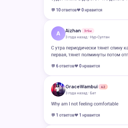
💬
10
ответов
❤️
0
нравится
Aizhan
3г6м
A
3 года назад · Нур-Султан
С утра периодически тянет спину к
первая, тянет полминуты потом от
💬
6
ответов
❤️
0
нравится
GraceWambui
42
3 года назад · Бат
Why am I not feeling comfortable
💬
1
ответов
❤️
1
нравится