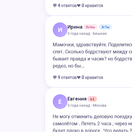
💬
4
ответов
❤️
0
нравится
Ирина
15г6м
3г7м
И
3 года назад · Бишкек
Мамочки, здравствуйте. Поделитес
спят. Сколько бодрствуют между сн
бывает правда и часик? но бодрст
редко, но бы…
💬
9
ответов
❤️
0
нравится
Евгения
42
Е
3 года назад · Москва
Не могу отменить деловую поездку 
самолётом . Лететь 2 часа , через 
будет плохо в дороге . Что делать