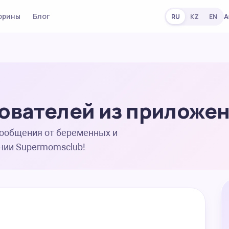
орины
Блог
А
RU
KZ
EN
ователей из приложе
сообщения от беременных и
нии Supermomsclub!