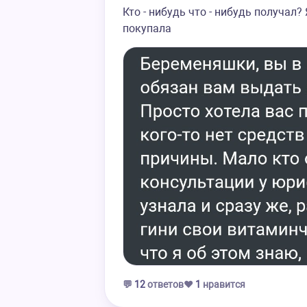
Кто - нибудь что - нибудь получал? 
покупала
💬
12
ответов
❤️
1
нравится