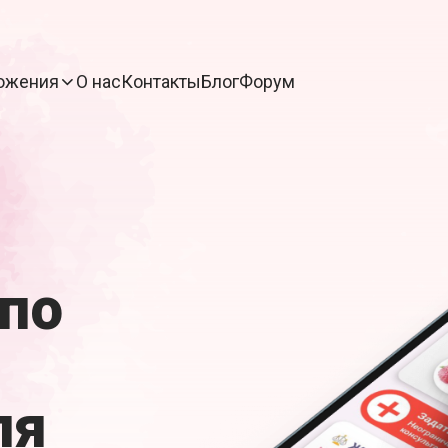
ожения
О нас
Контакты
Блог
Форум
по
ля