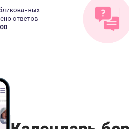
бликованных
лено ответов
000