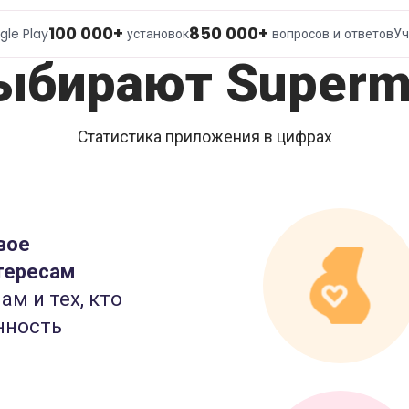
100 000+
850 000+
gle Play
установок
вопросов и ответов
Уч
ыбирают Superm
Статистика приложения в цифрах
вое
тересам
ам и тех, кто
нность