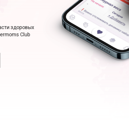
Расти здоровых
permoms Club