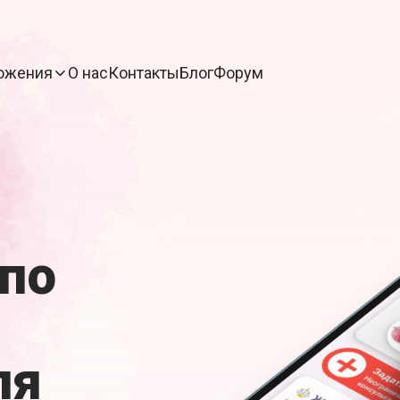
ожения
О нас
Контакты
Блог
Форум
по
ля