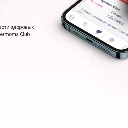
Расти здоровых
permoms Club