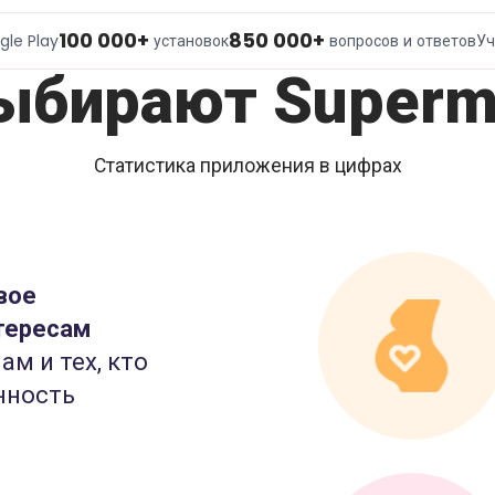
100 000+
850 000+
gle Play
установок
вопросов и ответов
Уч
ыбирают Superm
Статистика приложения в цифрах
вое
тересам
ам и тех, кто
нность