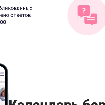
бликованных
лено ответов
000