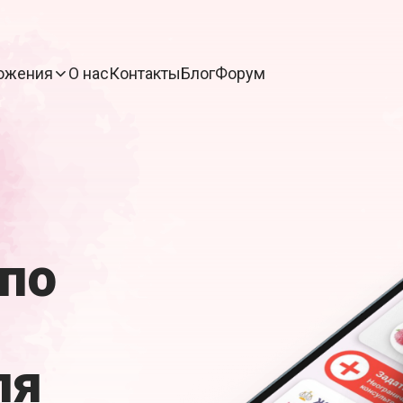
ожения
О нас
Контакты
Блог
Форум
по
ля