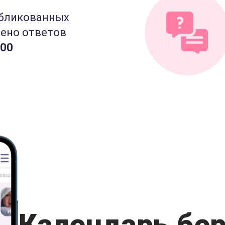
бликованных
лено ответов
000