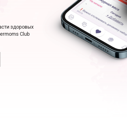
Расти здоровых
permoms Club