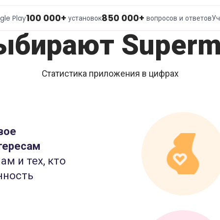
100 000+
850 000+
gle Play
установок
вопросов и ответов
Уч
ыбирают Superm
Статистика приложения в цифрах
вое
тересам
ам и тех, кто
нность