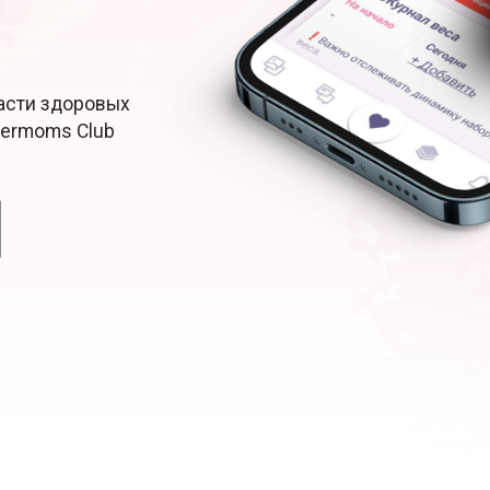
Расти здоровых
permoms Club