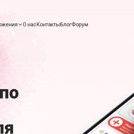
ожения
О нас
Контакты
Блог
Форум
по
ля