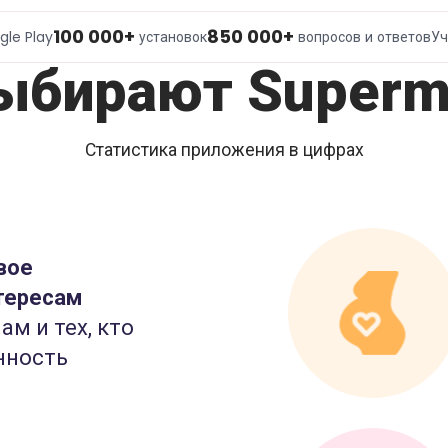
100 000+
850 000+
gle Play
установок
вопросов и ответов
Уч
ыбирают Superm
Статистика приложения в цифрах
вое
тересам
ам и тех, кто
нность