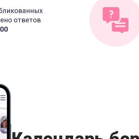
бликованных
лено ответов
000