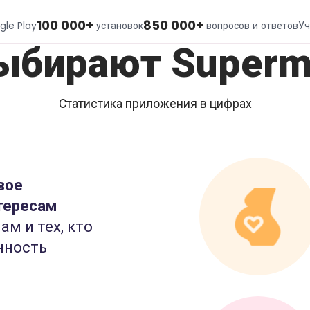
100 000+
850 000+
gle Play
установок
вопросов и ответов
Уч
ыбирают Superm
Статистика приложения в цифрах
вое
тересам
ам и тех, кто
нность