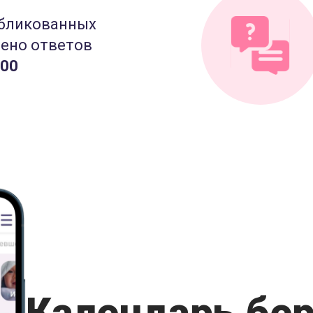
бликованных
лено ответов
000