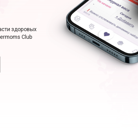
Расти здоровых
permoms Club