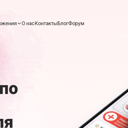
ожения
О нас
Контакты
Блог
Форум
по
ля