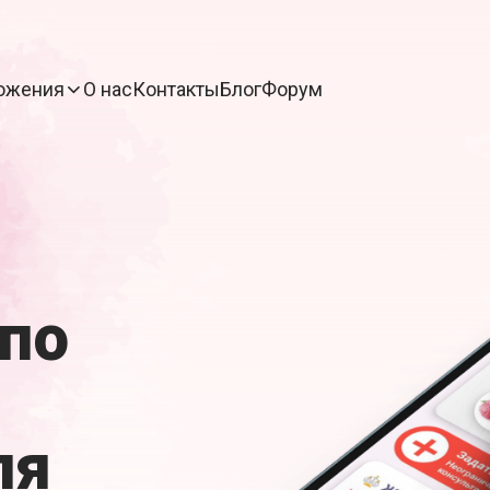
ожения
О нас
Контакты
Блог
Форум
по
ля