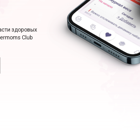
Расти здоровых
permoms Club