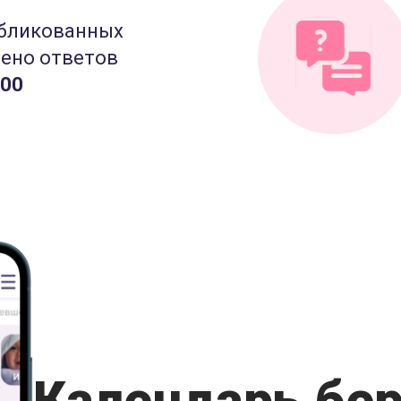
бликованных
лено ответов
000