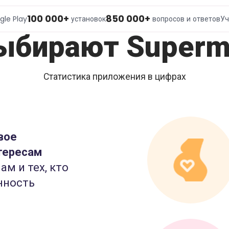
100 000+
850 000+
gle Play
установок
вопросов и ответов
Уч
ыбирают Superm
Статистика приложения в цифрах
вое
тересам
ам и тех, кто
нность