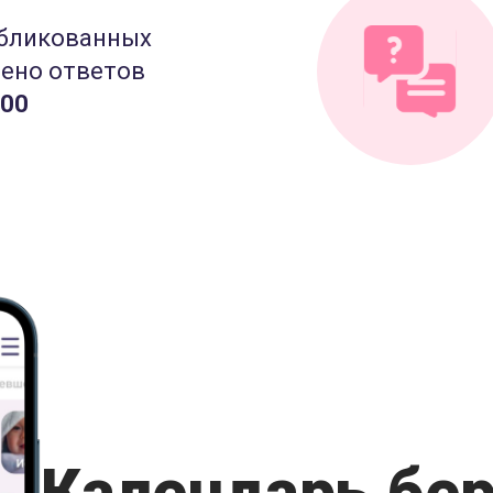
бликованных
лено ответов
000