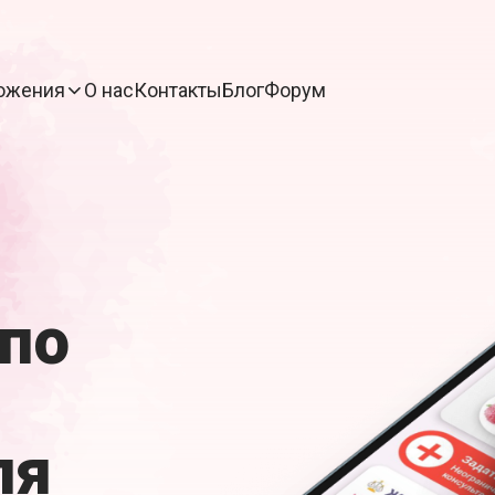
ожения
О нас
Контакты
Блог
Форум
по
ля