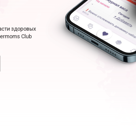
Расти здоровых
permoms Club