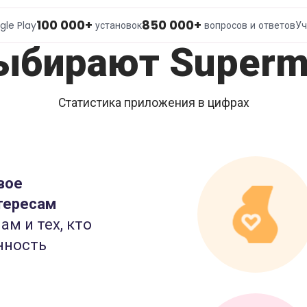
100 000+
850 000+
gle Play
установок
вопросов и ответов
Уч
ыбирают Superm
Статистика приложения в цифрах
вое
тересам
ам и тех, кто
нность