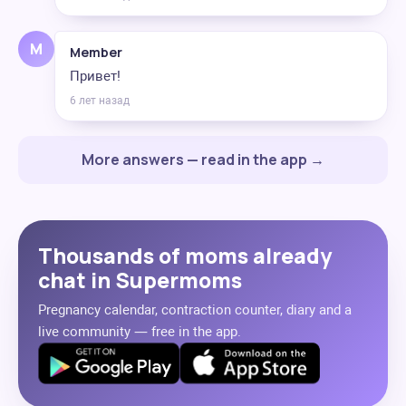
M
Member
Привет!
6 лет назад
More answers — read in the app →
Thousands of moms already
chat in Supermoms
Pregnancy calendar, contraction counter, diary and a
live community — free in the app.