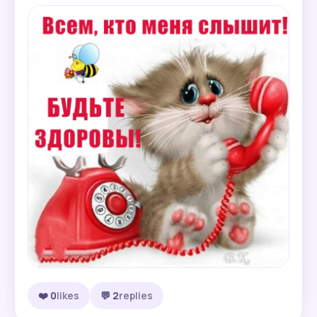
❤️ 0
likes
💬 2
replies