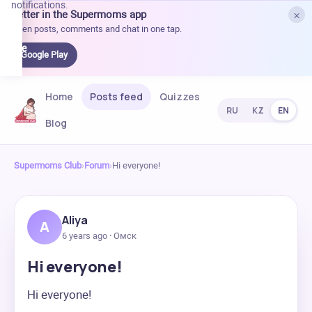
notifications.
×
Better in the Supermoms app
et it
Open posts, comments and chat in one tap.
on
Google
Google Play
Play
Home
Posts feed
Quizzes
RU
KZ
EN
Blog
Supermoms Club
›
Forum
›
Hi everyone!
Aliya
A
6 years ago · Омск
Hi everyone!
Hi everyone!