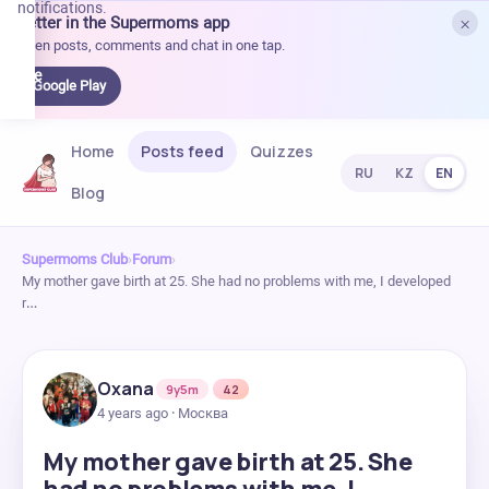
notifications.
×
Better in the Supermoms app
et it
Open posts, comments and chat in one tap.
on
Google
Google Play
Play
Home
Posts feed
Quizzes
RU
KZ
EN
Blog
Supermoms Club
›
Forum
›
My mother gave birth at 25. She had no problems with me, I developed
r…
Oxana
9y5m
42
4 years ago · Москва
My mother gave birth at 25. She