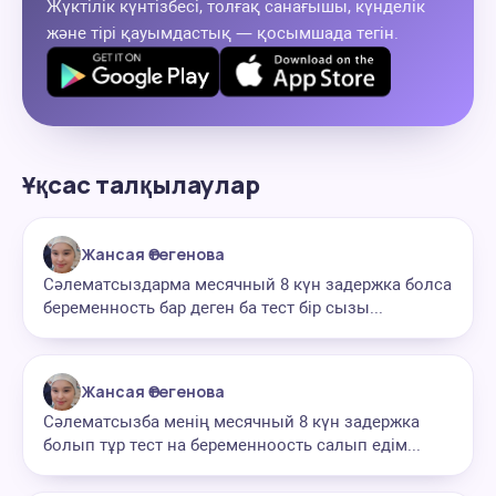
Жүктілік күнтізбесі, толғақ санағышы, күнделік
және тірі қауымдастық — қосымшада тегін.
Ұқсас талқылаулар
Жансая Өтегенова
Сәлематсыздарма месячный 8 күн задержка болса
беременность бар деген ба тест бір сызы...
Жансая Өтегенова
Сәлематсызба менің месячный 8 күн задержка
болып тұр тест на беременноость салып едім...