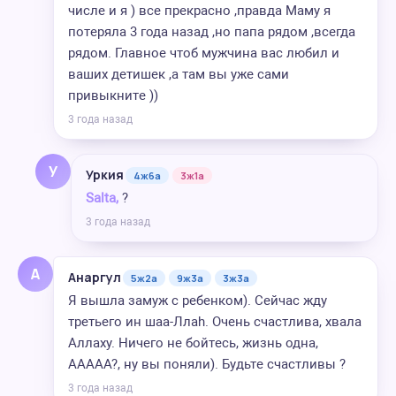
числе и я ) все прекрасно ,правда Маму я
потеряла 3 года назад ,но папа рядом ,всегда
рядом. Главное чтоб мужчина вас любил и
ваших детишек ,а там вы уже сами
привыкните ))
3 года назад
У
Уркия
4ж6а
3ж1а
Salta,
?
3 года назад
А
Анаргул
5ж2а
9ж3а
3ж3а
Я вышла замуж с ребенком). Сейчас жду
третьего ин шаа-Ллаһ. Очень счастлива, хвала
Аллаху. Ничего не бойтесь, жизнь одна,
ААААА?, ну вы поняли). Будьте счастливы ?
3 года назад