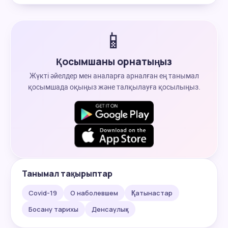
📱
Қосымшаны орнатыңыз
Жүкті әйелдер мен аналарға арналған ең танымал
қосымшада оқыңыз және талқылауға қосылыңыз.
Танымал тақырыптар
Covid-19
О наболевшем
Қатынастар
Босану тарихы
Денсаулық