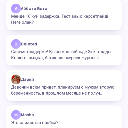
А
Айбота Бота
Менде 16 күн задержка. Тест анық көрсетпейді.
Неге олай?
D
Deleted
Салеметсіздерме! Қызым декабрьде 3ке толады.
Көшеге шықсақ бір жерде жүрсек жүргісі к...
Дарья
Девочки всем привет, планируем с мужем вторую
беременность, в прошлом месяце не получ...
M
Masha
Это слизистая пробка?