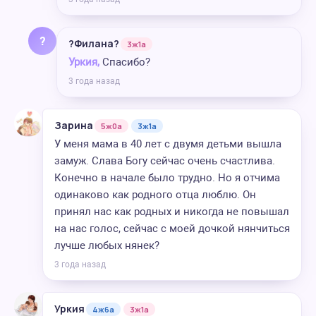
?
?Филана?
3ж1а
Уркия,
Спасибо?
3 года назад
Зарина
5ж0а
3ж1а
У меня мама в 40 лет с двумя детьми вышла
замуж. Слава Богу сейчас очень счастлива.
Конечно в начале было трудно. Но я отчима
одинаково как родного отца люблю. Он
принял нас как родных и никогда не повышал
на нас голос, сейчас с моей дочкой нянчиться
лучше любых нянек?
3 года назад
Уркия
4ж6а
3ж1а