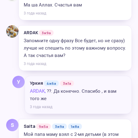
Ма ша Аллах. Счастья вам
3 года назад
ARDAK
3ж9а
Запомните одну фразу Все будет, но не сразу)
лучше не спешить по этому важному вопросу.
А так счастья вам?
3 года назад
У
Уркия
4ж6а
3ж1а
ARDAK,
??. Да конечно. Спасибо , и вам
того же
3 года назад
S
Salta
9ж5а
3ж9а
1ж8а
Мой папа маму взял с 2-мя детьми (в этом