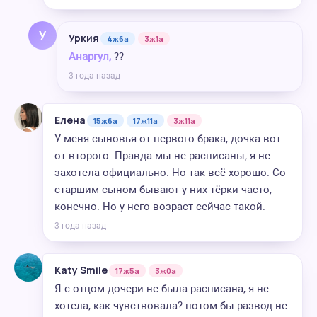
У
Уркия
4ж6а
3ж1а
Анаргул,
??
3 года назад
Елена
15ж6а
17ж11а
3ж11а
У меня сыновья от первого брака, дочка вот
от второго. Правда мы не расписаны, я не
захотела официально. Но так всё хорошо. Со
старшим сыном бывают у них тёрки часто,
конечно. Но у него возраст сейчас такой.
3 года назад
Katy Smile
17ж5а
3ж0а
Я с отцом дочери не была расписана, я не
хотела, как чувствовала? потом бы развод не