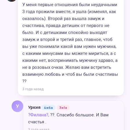
У меня первые отношения были неудачными
3 года прожили вместе, я ушла (изменял, как
оказалось). Второй раз вышла замуж и
счастлива, правда детишек от первого не
было. И с детишками спокойно выходят
замуж и второй и третий раз, главное, чтоб
вы уже понимали какой вам нужен мужчина,
с какими минусами вы можете мириться, а с
какими нет, воспринимать мужчину здраво, а
не в розовых очках. Желаю вам встретить
взаимную любовь и чтоб вы были счастливы
??
3 года назад
У
Уркия
4ж6а
3ж1а
?Филана?,
??. Спасибо большое. И Вам
счастья .
3 года назад