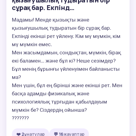
қызығушылық тудыратын бір
сұрақ бар. Екпінд…
Мадамы! Менде қызықты және 
қызығушылық тудыратын бір сұрақ бар.

Екпінді екінші рет үйлену. Кім мү мүмкін, кім 
мү мүмкін емес.

Мен жасымдамын, сондықтан, мүмкін, бірақ 
екі баламен... және бұл кі? Неше сезімдер? 
Бұл менің бұрынғы үйленуімен байланысты 
ма?

Мен үшін, бұл ең бірінші және екінші рет. Мен 
басқа адамды физикалық және 
психологиялық тұрғыдан қабылдауым 
мүмкін бе? Сіздердің ойынша?

???????
❤️ 2
ұнатулар
💬 16
жауаптар