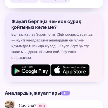
Жауап бергіңіз немесе сұрақ
қойғыңыз келе ме?
Бұл талқылау Supermoms Club қосымшасында
— жүкті әйелдер мен аналардың ең үлкен
қауымдастығында жүреді. Жауап беру, ұнату
және мыңдаған анамен сөйлесу үшін
орнатыңыз.
Аналардың жауаптары
16
?Филана?
3ж1а