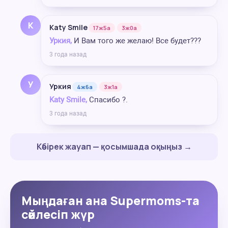
K
Katy Smile
17ж5а
3ж0а
Уркия,
И Вам того же желаю! Все будет???
3 года назад
У
Уркия
4ж6а
3ж1а
Katy Smile,
Спасибо ?.
3 года назад
Көбірек жауап — қосымшада оқыңыз →
Мыңдаған ана Supermoms-та
сөйлесіп жүр