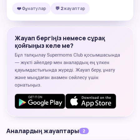
❤️ 0
ұнатулар
💬 2
жауаптар
Жауап бергіңіз немесе сұрақ
қойғыңыз келе ме?
Бұл талқылау Supermoms Club қосымшасында
— жүкті әйелдер мен аналардың ең үлкен
қауымдастығында жүреді. Жауап беру, ұнату
және мыңдаған анамен сөйлесу үшін
орнатыңыз.
Аналардың жауаптары
2