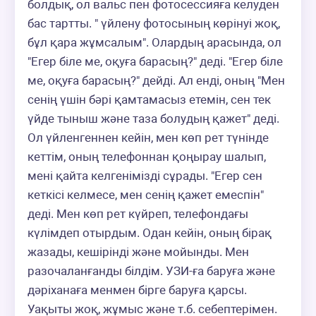
болдық, ол вальс пен фотосессияға келуден 
бас тартты. " үйлену фотосының көрінуі жоқ, 
бұл қара жұмсалым". Олардың арасында, ол 
"Егер біле ме, оқуға барасың?" деді. "Егер біле 
ме, оқуға барасың?" дейді. Ал енді, оның "Мен 
сенің үшін бәрі қамтамасыз етемін, сен тек 
үйде тыныш және таза болудың қажет" деді. 
Ол үйленгеннен кейін, мен көп рет түнінде 
кеттім, оның телефоннан қоңырау шалып, 
мені қайта келгенімізді сұрады. "Егер сен 
кеткісі келмесе, мен сенің қажет емеспін" 
деді. Мен көп рет күйреп, телефондағы 
күлімдеп отырдым. Одан кейін, оның бірақ 
жазады, кешірінді және мойынды. Мен 
разочаланғанды білдім. УЗИ-ға баруға және 
дәріханаға менмен бірге баруға қарсы. 
Уақыты жоқ, жұмыс және т.б. себептерімен. 