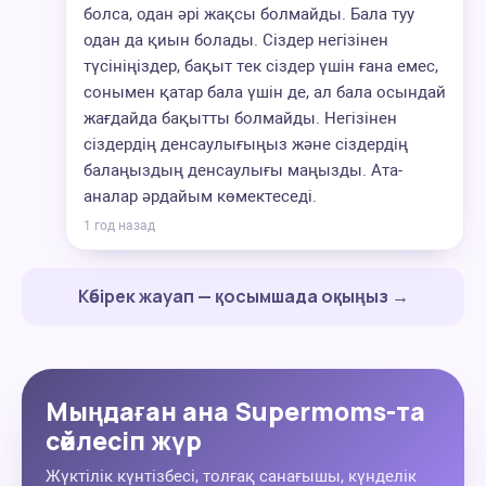
болса, одан әрі жақсы болмайды. Бала туу
одан да қиын болады. Сіздер негізінен
түсініңіздер, бақыт тек сіздер үшін ғана емес,
сонымен қатар бала үшін де, ал бала осындай
жағдайда бақытты болмайды. Негізінен
сіздердің денсаулығыңыз және сіздердің
балаңыздың денсаулығы маңызды. Ата-
аналар әрдайым көмектеседі.
1 год назад
Көбірек жауап — қосымшада оқыңыз →
Мыңдаған ана Supermoms-та
сөйлесіп жүр
Жүктілік күнтізбесі, толғақ санағышы, күнделік