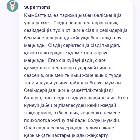
Supermoms
Қымбаттым, өз тарихыңызбен бөліскеніңіз
үшін рахмет. Сіздің реніш пен наразылық
сезімдеріңіз түсінікті және сіздің сезімдеріңіз
бен мәселелеріңізді күйеуіңізбен талқылау
маңызды. Сіздің серіктесіңіз сізді тыңдап,
қажеттіліктеріңізге құрметпен қарауы
маңызды. Егер сіз күйеуіңіздің сізге
қамқорлық пен назар аудармайтынын
сезсеңіз, онымен тыныш және ашық түрде
талқылауды ұсыну пайдалы болуы мүмкін.
Сезімдеріңізді және қажеттіліктеріңізді
білдіріп, оны сізді тыңдауға шақырыңыз. Егер
күйеуіңізбен әңгімелесуден кейін жағдай
жақсармаса, отбасылық кеңесшіге немесе
психологқа жүгіну пайдалы болуы мүмкін.
Олар сіздің сезімдеріңізді түсінуге және
қарым-қатынастарыңызды жақсарту