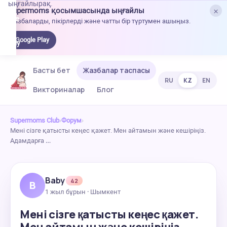
ыңғайлырақ.
×
Supermoms қосымшасында ыңғайлы
oogle
Жазбаларды, пікірлерді және чатты бір түртумен ашыңыз.
lay-
ден
Google Play
жүктеу
Басты бет
Жазбалар таспасы
RU
KZ
EN
Викториналар
Блог
Supermoms Club
›
Форум
›
Мені сізге қатысты кеңес қажет. Мен айтамын және кешіріңіз.
Адамдарға …
Baby
42
B
1 жыл бұрын · Шымкент
Мені сізге қатысты кеңес қажет.