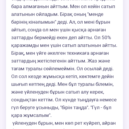
бара алмағанын айттым. Мен ол кейін сатып 
алатынын ойладым. Бірақ оның "менде 
бәрінің кінәлымын" деді. Ал, ол мені бұрын 
айтып, сонда ол мен үшін қысқа арнаған 
заттарды бермейді екен деп айтты. Ол 50% 
қаражамды мен үшін сатып алатынын айтты. 
Бірақ, мен үйге әкелген техникаға арнаған 
заттардың жетіспегенін айттым. Жаз және 
тағам туралы сөйлемеймін. Ол осылай деді. 
Ол сол кезде жұмысқа кетіп, көктемге дейін 
шығып кетпең деді. Мен бұл туралы білемін, 
және үйленуден бұрын сатып алу керек, 
сондықтан кеттім. Ол күнде тыңдауға немесе 
гүл беруге ұсыныды, "бірін таңда". "Гүл - бұл 
қара жұмсалым".

 үйленуден бұрын, мен көп рет күйреп, айран 