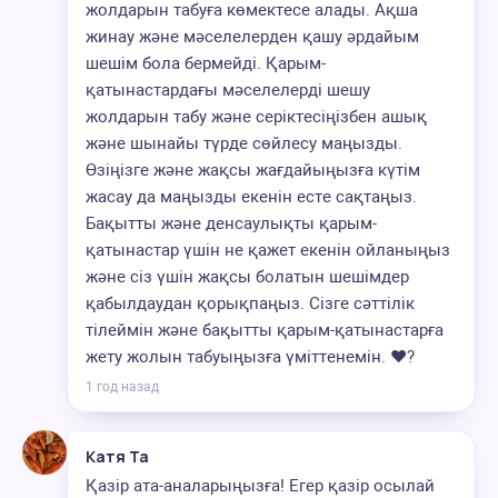
жолдарын табуға көмектесе алады. Ақша
жинау және мәселелерден қашу әрдайым
шешім бола бермейді. Қарым-
қатынастардағы мәселелерді шешу
жолдарын табу және серіктесіңізбен ашық
және шынайы түрде сөйлесу маңызды.
Өзіңізге және жақсы жағдайыңызға күтім
жасау да маңызды екенін есте сақтаңыз.
Бақытты және денсаулықты қарым-
қатынастар үшін не қажет екенін ойланыңыз
және сіз үшін жақсы болатын шешімдер
қабылдаудан қорықпаңыз. Сізге сәттілік
тілеймін және бақытты қарым-қатынастарға
жету жолын табуыңызға үміттенемін. ❤️?
1 год назад
Катя Та
Қазір ата-аналарыңызға! Егер қазір осылай