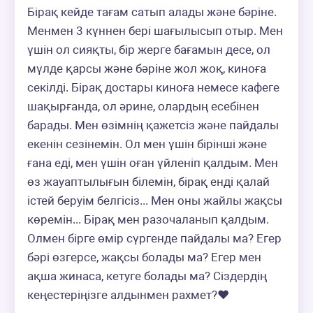
Бірақ кейде тағам сатып алады және бәріне. 
Менмен 3 күннен бері шағылысып отыр. Мен 
үшін ол сияқты, бір жерге бағамын десе, ол 
мүлде қарсы және бәріне жол жоқ, киноға 
секілді. Бірақ достары киноға немесе кафеге 
шақырғанда, ол әрине, олардың есебінен 
барады. Мен өзімнің қажетсіз және пайдалы 
екенін сезінемін. Ол мен үшін бірінші және 
ғана еді, мен үшін оған үйленіп қалдым. Мен 
өз жауаптылығын білемін, бірақ енді қалай 
істей беруім белгісіз... Мен оны жайлы жақсы 
көремін... Бірақ мен разочаланып қалдым. 
Олмен бірге өмір сүргенде пайдалы ма? Егер 
бәрі өзгерсе, жақсы болады ма? Егер мен 
ақша жинаса, кетуге болады ма? Сіздердің 
кеңестеріңізге алдынмен рахмет?❤️