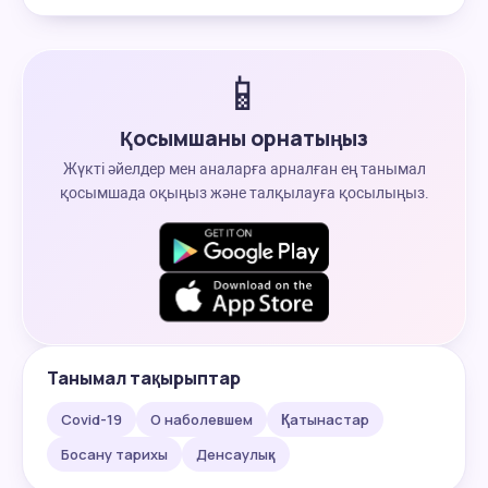
📱
Қосымшаны орнатыңыз
Жүкті әйелдер мен аналарға арналған ең танымал
қосымшада оқыңыз және талқылауға қосылыңыз.
Танымал тақырыптар
Covid-19
О наболевшем
Қатынастар
Босану тарихы
Денсаулық