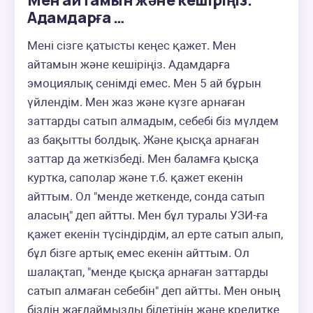
Мен айтамын және кешіріңіз.
Адамдарға …
Мені сізге қатысты кеңес қажет. Мен 
айтамын және кешіріңіз. Адамдарға 
эмоциялық сенімді емес. Мен 5 ай бұрын 
үйлендім. Мен жаз және күзге арнаған 
заттарды сатып алмадым, себебі біз мүлдем 
аз бақытты болдық. Және қысқа арнаған 
заттар да жеткізбеді. Мен баламға қысқа 
куртка, саполар және т.б. қажет екенін 
айттым. Ол "менде жеткенде, сонда сатып 
аласың" деп айтты. Мен бұл туралы УЗИ-ға 
қажет екенін түсіндірдім, ал ерте сатып алып, 
бұл бізге артық емес екенін айттым. Ол 
шалақтап, "менде қысқа арнаған заттарды 
сатып алмаған себебін" деп айтты. Мен оның 
біздің жағдаймызды білетінін және кредитке 