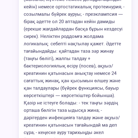
кейін) немесе ортостатикалық протеинурия; -
созылмалы бүйрек ауруы; - преэклампсия —
бірақ әдетте ол 20 аптадан кейін дамиды
(ерекше жағдайлардан басқа бұрын кездесуі
сирек). Неліктен роддомға жолдама
логикалық: себепті нақтылау қажет. Әдетте
тағайындайды: қайтадан таза зәр жинау
(таңғы бөлігі), жалпы талдау +
бактериологиялық өсіру (посев), ақуыз/
креатинин қатынасын анықтау немесе 24
сағаттық жинақ, қан қысымын өлшеу және
қан талдаулары (бүйрек функциясы, бауыр
көрсеткіштері — көрсеткіштер бойынша).
Қазір не істеуге болады: - тек таңғы зәрдің
орташа бөлігін таза ыдысқа жина; -
дәрігерден инфекцияға талдау және ақуыз/
креатинин қатынасын тағайындай ма деп
сұра; - кеңеске ауру тарихыңды әкел