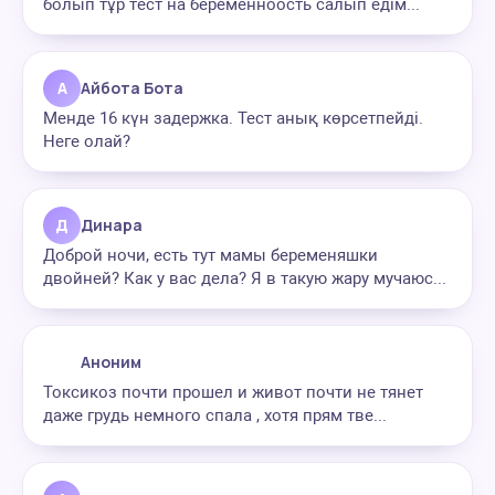
болып тұр тест на беременноость салып едім...
А
Айбота Бота
Менде 16 күн задержка. Тест анық көрсетпейді.
Неге олай?
Д
Динара
Доброй ночи, есть тут мамы беременяшки
двойней? Как у вас дела? Я в такую жару мучаюс...
Аноним
Токсикоз почти прошел и живот почти не тянет
даже грудь немного спала , хотя прям тве...