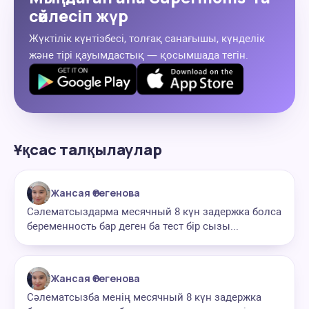
сөйлесіп жүр
Жүктілік күнтізбесі, толғақ санағышы, күнделік
және тірі қауымдастық — қосымшада тегін.
Ұқсас талқылаулар
Жансая Өтегенова
Сәлематсыздарма месячный 8 күн задержка болса
беременность бар деген ба тест бір сызы...
Жансая Өтегенова
Сәлематсызба менің месячный 8 күн задержка