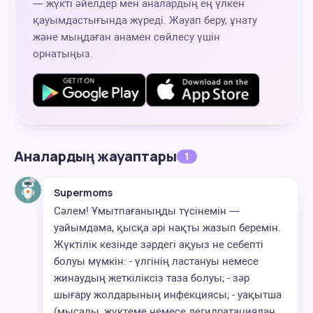
— жүкті әйелдер мен аналардың ең үлкен
қауымдастығында жүреді. Жауап беру, ұнату
және мыңдаған анамен сөйлесу үшін
орнатыңыз.
Аналардың жауаптары
1
Supermoms
Сәлем! Ұмытпағаныңды түсінемін —
уайымдама, қысқа әрі нақты жазып беремін.
Жүктілік кезінде зәрдегі ақуыз не себепті
болуы мүмкін: - үлгінің ластануы немесе
жинаудың жеткіліксіз таза болуы; - зәр
шығару жолдарының инфекциясы; - уақытша
(мысалы, жүктеме немесе дегидратациядан