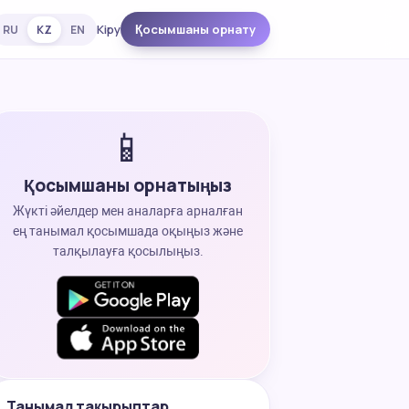
Кіру
Қосымшаны орнату
RU
KZ
EN
📱
Қосымшаны орнатыңыз
Жүкті әйелдер мен аналарға арналған
ең танымал қосымшада оқыңыз және
талқылауға қосылыңыз.
Танымал тақырыптар