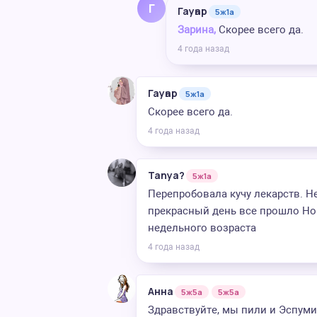
Г
Гауһар
5ж1а
Зарина,
Скорее всего да.
4 года назад
Гауһар
5ж1а
Скорее всего да.
4 года назад
Tanya?
5ж1а
Перепробовала кучу лекарств. Не
прекрасный день все прошло Но 
недельного возраста
4 года назад
Анна
5ж5а
5ж5а
Здравствуйте, мы пили и Эспумиз