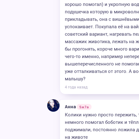
хорошо помогал) и укропную вод
подушечка которую в микроволн
прикладывать, она с вишнёвыми
успокаивает. Покупала её на вай
советский вариант, нагревать пе
массажик животика, лежать на ж
бы прогонять, короче много вари
чего-то именно, например непер
вышеперечисленного не помогает
уже отталкиваться от этого. А в
малышу?
4 года назад
Анна
5ж7а
Колики нужно просто пережить, 
немного помогал боботик и тёпл
поджимали, постоянно ложила д
на животе