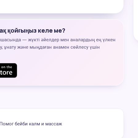
ақ қойғыңыз келе ме?
мшасында — жүкті әйелдер мен аналардың ең үлкен
, ұнату және мыңдаған анамен сөйлесу үшін
 Помог бейби калм и массаж