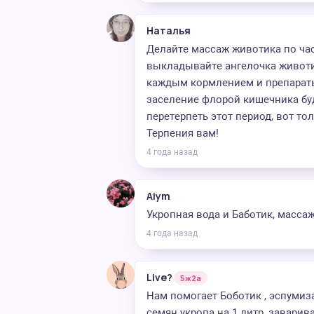
Наталья
Делайте массаж животика по час
выкладывайте ангелочка животик
каждым кормлением и препараты
заселение флорой кишечника буд
перетерпеть этот период, вот то
Терпения вам!
4 года назад
Aiym
Укропная вода и Баботик, масса
4 года назад
Live?
5ж2а
Нам помогает Боботик , эспумиза
семян укропа на 1 литр, заварив