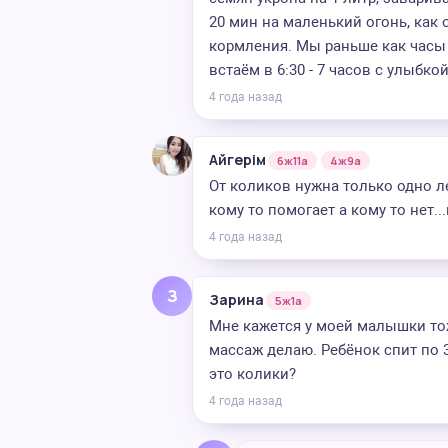
20 мин на маленький огонь, как о
кормления. Мы раньше как часы в
встаём в 6:30 - 7 часов с улыбк
4 года назад
Айгерім
6ж11а
4ж9а
От коликов нужна только одно ле
кому то помогает а кому то нет..
4 года назад
З
Зарина
5ж1а
Мне кажется у моей малышки то
массаж делаю. Ребёнок спит по 3
это колики?
4 года назад