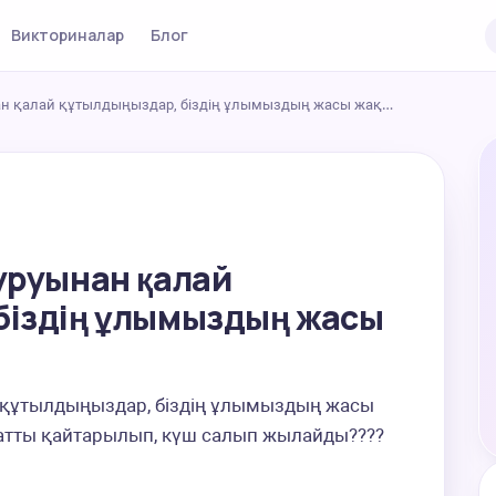
Викториналар
Блог
ан қалай құтылдыңыздар, біздің ұлымыздың жасы жақ…
уруынан қалай
біздің ұлымыздың жасы
 құтылдыңыздар, біздің ұлымыздың жасы 
 қатты қайтарылып, күш салып жылайды????