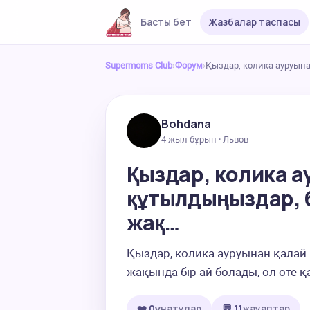
Басты бет
Жазбалар таспасы
Supermoms Club
›
Форум
›
Қыздар, колика ауруын
Bohdana
4 жыл бұрын · Львов
Қыздар, колика а
құтылдыңыздар, 
жақ…
Қыздар, колика ауруынан қалай
жақында бір ай болады, ол өте
❤️ 0
ұнатулар
💬 11
жауаптар