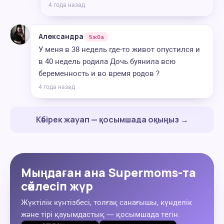
4 года назад
Александра
5ж0а
У меня в 38 недель где-то живот опустился и
в 40 недель родила Дочь буянила всю
беременность и во время родов ?
4 года назад
Көбірек жауап — қосымшада оқыңыз →
Мыңдаған ана Supermoms-та
сөйлесіп жүр
Жүктілік күнтізбесі, толғақ санағышы, күнделік
және тірі қауымдастық — қосымшада тегін.