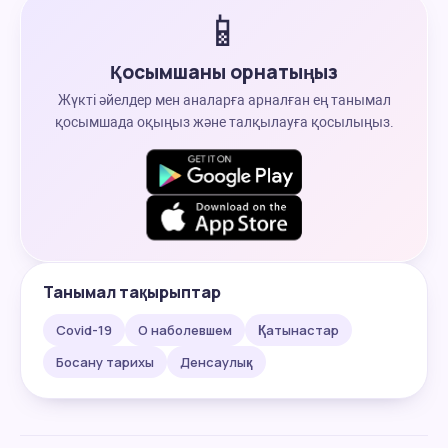
📱
Қосымшаны орнатыңыз
Жүкті әйелдер мен аналарға арналған ең танымал
қосымшада оқыңыз және талқылауға қосылыңыз.
Танымал тақырыптар
Covid-19
О наболевшем
Қатынастар
Босану тарихы
Денсаулық