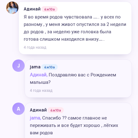
Адинай
4ж10а
Я во время родов чувствовала ….. у всех по
разному , у меня живот опустился за 2 недели
до родов , за неделю уже головка была
готова слишком находился внизу…..
4 года назад
J
jama
4ж10а
Адинай,
Поздравляю вас с Рождением
малыша?
4 года назад
А
Адинай
4ж10а
jama,
Спасибо ?? самое главное не
переживать и все будет хорошо , лёгких
вам родов