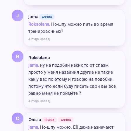
J
jama
4ж10а
Roksolana,
Но-шпу можно пить во время
тренировочных?
4 года назад
R
Roksolana
jama,
ну на подобии каких то от спазм,
просто у меня названия другие не такие
как у вас по этому и говорю на подобии,
потому что если буду писать свои вы все
равно меня не поймёте ?
4 года назад
О
Ольга
16ж0а
4ж10а
jama,
Но-шпу можно. Её даже назначают