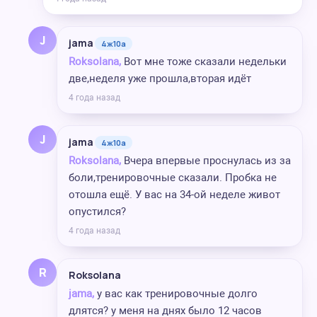
J
jama
4ж10а
Roksolana,
Вот мне тоже сказали недельки
две,неделя уже прошла,вторая идёт
4 года назад
J
jama
4ж10а
Roksolana,
Вчера впервые проснулась из за
боли,тренировочные сказали. Пробка не
отошла ещё. У вас на 34-ой неделе живот
опустился?
4 года назад
R
Roksolana
jama,
у вас как тренировочные долго
длятся? у меня на днях было 12 часов