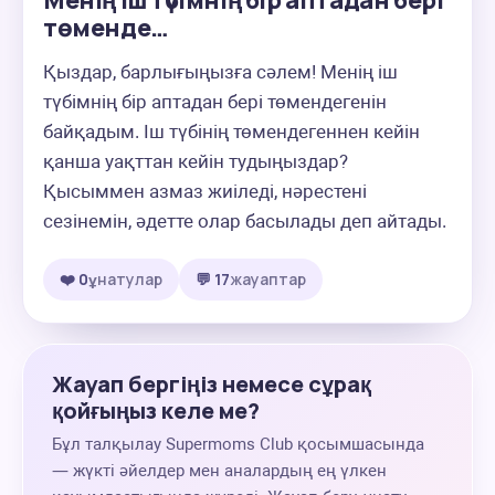
Менің іш түбімнің бір аптадан бері
төменде…
Қыздар, барлығыңызға сәлем! Менің іш 
түбімнің бір аптадан бері төмендегенін 
байқадым. Іш түбінің төмендегеннен кейін 
қанша уақттан кейін тудыңыздар? 
Қысыммен азмаз жиіледі, нәрестені 
сезінемін, әдетте олар басылады деп айтады.
❤️ 0
ұнатулар
💬 17
жауаптар
Жауап бергіңіз немесе сұрақ
қойғыңыз келе ме?
Бұл талқылау Supermoms Club қосымшасында
— жүкті әйелдер мен аналардың ең үлкен