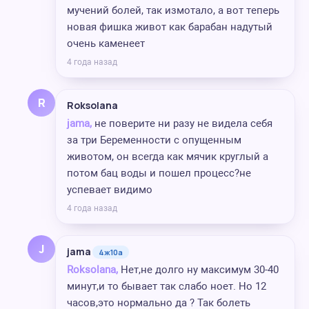
мучений болей, так измотало, а вот теперь
новая фишка живот как барабан надутый
очень каменеет
4 года назад
R
Roksolana
jama,
не поверите ни разу не видела себя
за три Беременности с опущенным
животом, он всегда как мячик круглый а
потом бац воды и пошел процесс?не
успевает видимо
4 года назад
J
jama
4ж10а
Roksolana,
Нет,не долго ну максимум 30-40
минут,и то бывает так слабо ноет. Но 12
часов,это нормально да ? Так болеть