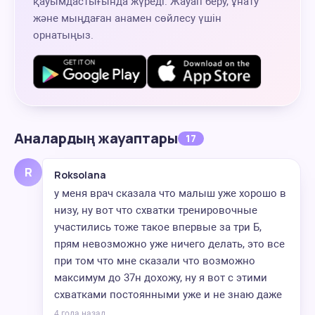
қауымдастығында жүреді. Жауап беру, ұнату
және мыңдаған анамен сөйлесу үшін
орнатыңыз.
Аналардың жауаптары
17
R
Roksolana
у меня врач сказала что малыш уже хорошо в
низу, ну вот что схватки тренировочные
участились тоже такое впервые за три Б,
прям невозможно уже ничего делать, это все
при том что мне сказали что возможно
максимум до 37н дохожу, ну я вот с этими
схватками постоянными уже и не знаю даже
4 года назад