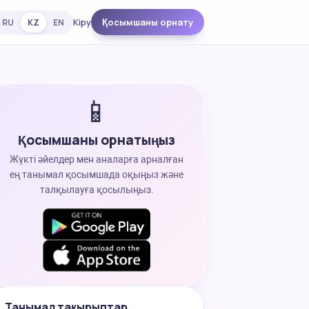
Кіру
Қосымшаны орнату
RU
KZ
EN
📱
Қосымшаны орнатыңыз
Жүкті әйелдер мен аналарға арналған
ең танымал қосымшада оқыңыз және
талқылауға қосылыңыз.
Танымал тақырыптар