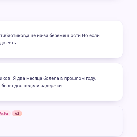
нтибиотиков,а не из-за беременности Но если
да есть
иков. Я два месяца болела в прошлом году,
о было две недели задержки
3ж9а
42