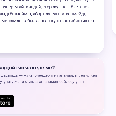
 Акушерім айтқандай, егер жүктілік басталса, 
імді білмеймін, аборт жасағым келмейді, 
 мерзімде қабылданған күшті антибиотиктер 
ақ қойғыңыз келе ме?
мшасында — жүкті әйелдер мен аналардың ең үлкен
, ұнату және мыңдаған анамен сөйлесу үшін