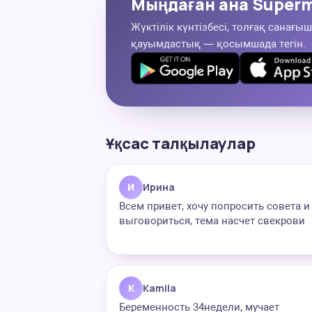
Мыңдаған ана Superm
Жүктілік күнтізбесі, толғақ санағыш
қауымдастық — қосымшада тегін.
Ұқсас талқылаулар
И
Ирина
Всем привет, хочу попросить совета и
выговориться, тема насчет свекрови
K
Kamila
Беременность 34недели, мучает