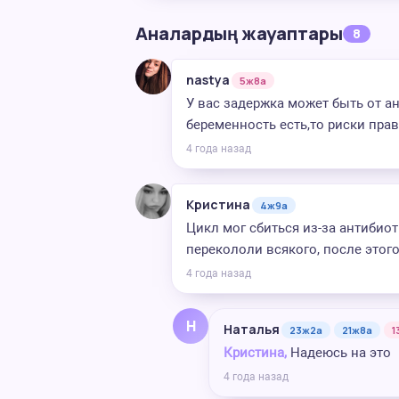
Аналардың жауаптары
8
nastya
5ж8а
У вас задержка может быть от а
беременность есть,то риски прав
4 года назад
Кристина
4ж9а
Цикл мог сбиться из-за антибиот
перекололи всякого, после этог
4 года назад
Н
Наталья
23ж2а
21ж8а
1
Кристина,
Надеюсь на это
4 года назад