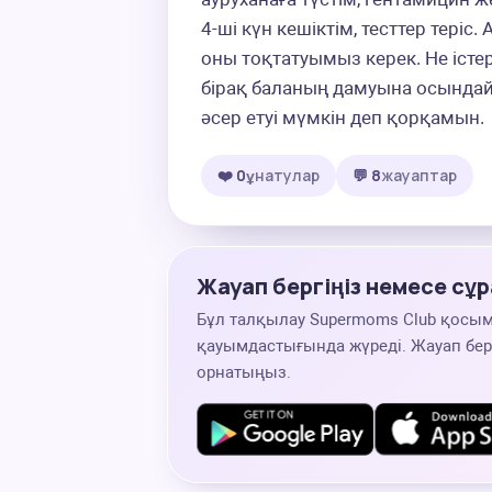
4-ші күн кешіктім, тесттер теріс.
оны тоқтатуымыз керек. Не істер
бірақ баланың дамуына осындай
әсер етуі мүмкін деп қорқамын.
❤️ 0
ұнатулар
💬 8
жауаптар
Жауап бергіңіз немесе сұр
Бұл талқылау Supermoms Club қосы
қауымдастығында жүреді. Жауап беру
орнатыңыз.