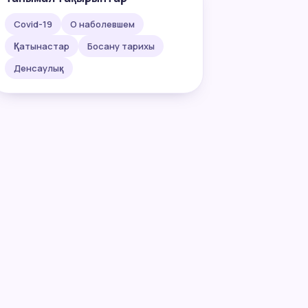
Covid-19
О наболевшем
Қатынастар
Босану тарихы
Денсаулық