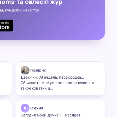
oms-та сөйлесіп жүр
ы, күнделік және тірі
Томирис
Девочки, 38 недель, первородка…
Объясните мне уже по-человечески, что
такое схватки и...
К
Ксения
Сегодня моей дочке 11 месяцев