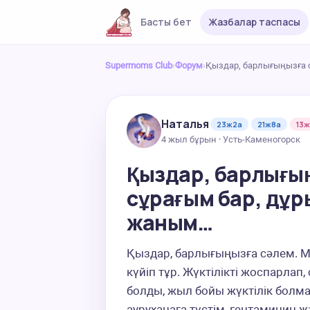
Басты бет
Жазбалар таспасы
Supermoms Club
›
Форум
›
Қыздар, барлығыңызға 
Наталья
23ж2а
21ж8а
13
4 жыл бұрын · Усть-Каменогорск
Қыздар, барлығы
сұрағым бар, дұр
жаным…
Қыздар, барлығыңызға сәлем. М
күйіп тұр. Жүктілікті жоспарлап
болды, жыл бойы жүктілік болм
ауруханаға түстім, гентамицин ж