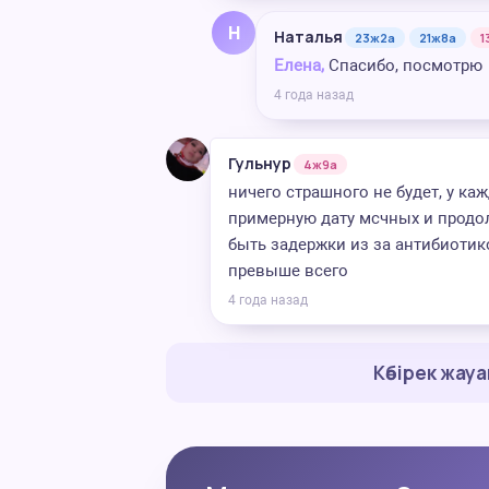
Н
Наталья
23ж2а
21ж8а
1
Елена,
Спасибо, посмотрю
4 года назад
Гульнур
4ж9а
ничего страшного не будет, у к
примерную дату мсчных и продол
быть задержки из за антибиотико
превыше всего
4 года назад
Көбірек жау