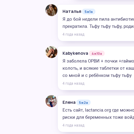
Наталья
5ж1а
Я до 6ой недели пила антибиотик
прекратила. Тьфу тьфу тьфу, ро
4 года назад
Kabykenova
4ж10а
Я заболела ОРВИ + почки +гаймо
колоть, и всякие таблетки от ка
со мной и с ребёнком тьфу тьфу
4 года назад
Елена
5ж2а
Есть сайт, lactancia.org где мож
риски для беременных тоже войд
4 года назад