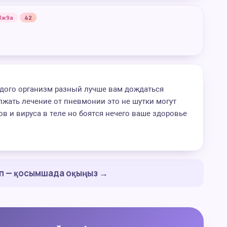
3ж9а
42
аждого организм разный лучше вам дождаться
жать лечение от пневмонии это не шутки могут
в и вируса в теле но боятся нечего ваше здоровье
ап — қосымшада оқыңыз →