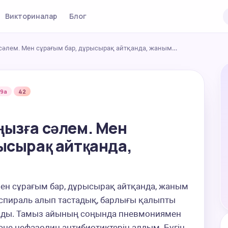
Викториналар
Блог
сәлем. Мен сұрағым бар, дұрысырақ айтқанда, жаным…
ж9а
42
ңызға сәлем. Мен
ысырақ айтқанда,
ен сұрағым бар, дұрысырақ айтқанда, жаным 
, спираль алып тастадық, барлығы қалыпты 
ады. Тамыз айының соңында пневмониямен 
әне цефазолин антибиотиктерін алдым. Бүгін 