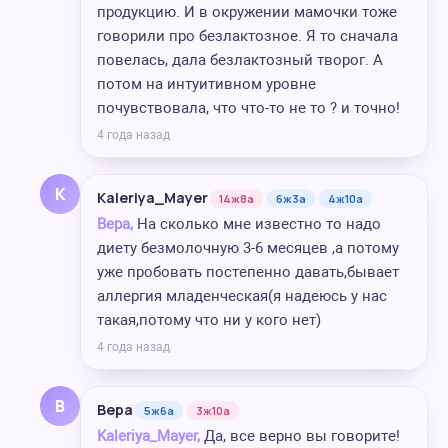
продукцию. И в окружении мамочки тоже
говорили про безлактозное. Я то сначала
повелась, дала безлактозный творог. А
потом на интуитивном уровне
почувствовала, что что-то не то ? и точно!
4 года назад
K
Kaleriya_Mayer
14ж8а
6ж3а
4ж10а
Вера,
На сколько мне известно то надо
диету безмолочную 3-6 месяцев ,а потому
уже пробовать постепенно давать,бывает
аллергия младенческая(я надеюсь у нас
такая,потому что ни у кого нет)
4 года назад
В
Вера
5ж6а
3ж10а
Kaleriya_Mayer,
Да, все верно вы говорите!