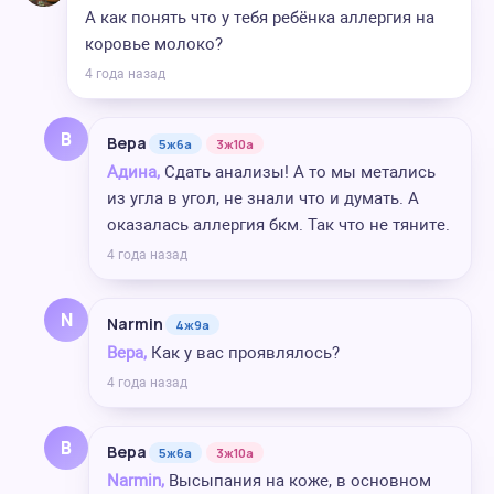
А как понять что у тебя ребёнка аллергия на
коровье молоко?
4 года назад
В
Вера
5ж6а
3ж10а
Адина,
Сдать анализы! А то мы метались
из угла в угол, не знали что и думать. А
оказалась аллергия бкм. Так что не тяните.
4 года назад
N
Narmin
4ж9а
Вера,
Как у вас проявлялось?
4 года назад
В
Вера
5ж6а
3ж10а
Narmin,
Высыпания на коже, в основном