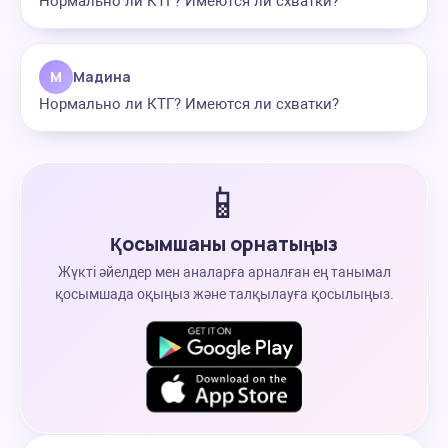
Нормально ли КТГ? Имеются ли схватки?
М
Мадина
Нормально ли КТГ? Имеются ли схватки?
📱
Қосымшаны орнатыңыз
Жүкті әйелдер мен аналарға арналған ең танымал
қосымшада оқыңыз және талқылауға қосылыңыз.