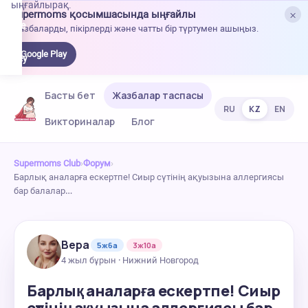
ыңғайлырақ.
×
Supermoms қосымшасында ыңғайлы
oogle
Жазбаларды, пікірлерді және чатты бір түртумен ашыңыз.
lay-
ден
Google Play
жүктеу
Басты бет
Жазбалар таспасы
RU
KZ
EN
Викториналар
Блог
Supermoms Club
›
Форум
›
Барлық аналарға ескертпе! Сиыр сүтінің ақуызына аллергиясы
бар балалар…
Вера
5ж6а
3ж10а
4 жыл бұрын · Нижний Новгород
Барлық аналарға ескертпе! Сиыр