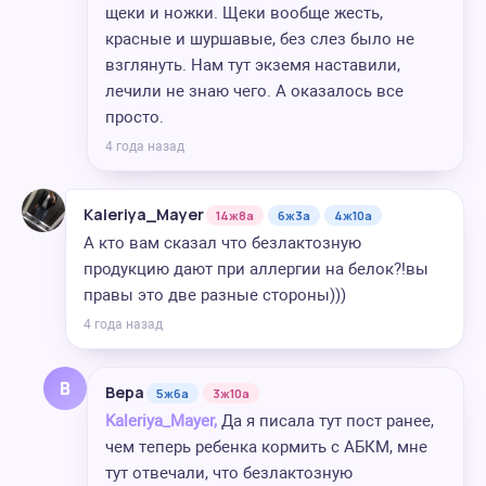
щеки и ножки. Щеки вообще жесть,
красные и шуршавые, без слез было не
взглянуть. Нам тут экземя наставили,
лечили не знаю чего. А оказалось все
просто.
4 года назад
Kaleriya_Mayer
14ж8а
6ж3а
4ж10а
А кто вам сказал что безлактозную
продукцию дают при аллергии на белок?!вы
правы это две разные стороны)))
4 года назад
В
Вера
5ж6а
3ж10а
Kaleriya_Mayer,
Да я писала тут пост ранее,
чем теперь ребенка кормить с АБКМ, мне
тут отвечали, что безлактозную