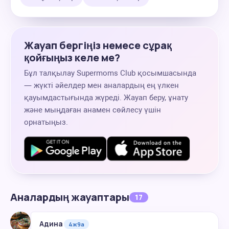
Жауап бергіңіз немесе сұрақ
қойғыңыз келе ме?
Бұл талқылау Supermoms Club қосымшасында
— жүкті әйелдер мен аналардың ең үлкен
қауымдастығында жүреді. Жауап беру, ұнату
және мыңдаған анамен сөйлесу үшін
орнатыңыз.
Аналардың жауаптары
17
Адина
4ж9а