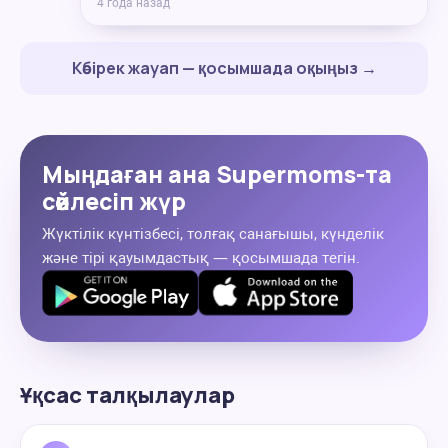
4 года назад
Көбірек жауап — қосымшада оқыңыз →
Мыңдаған ана Supermoms-та
сөйлесіп жүр
Жүктілік күнтізбесі, толғақ санағышы, күнделік
және тірі қауымдастық — қосымшада тегін.
Ұқсас талқылаулар