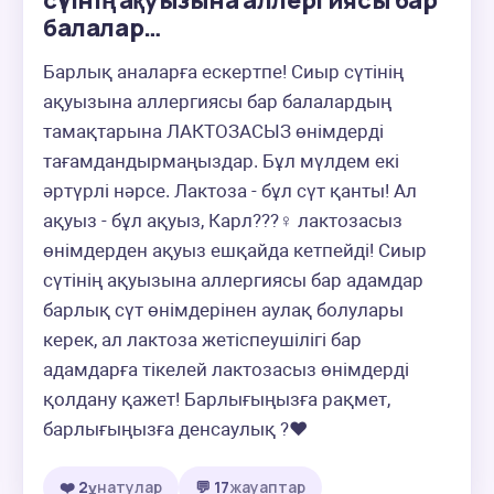
сүтінің ақуызына аллергиясы бар
балалар…
Барлық аналарға ескертпе! Сиыр сүтінің 
ақуызына аллергиясы бар балалардың 
тамақтарына ЛАКТОЗАСЫЗ өнімдерді 
тағамдандырмаңыздар. Бұл мүлдем екі 
әртүрлі нәрсе. Лактоза - бұл сүт қанты! Ал 
ақуыз - бұл ақуыз, Карл???‍♀️ лактозасыз 
өнімдерден ақуыз ешқайда кетпейді! Сиыр 
сүтінің ақуызына аллергиясы бар адамдар 
барлық сүт өнімдерінен аулақ болулары 
керек, ал лактоза жетіспеушілігі бар 
адамдарға тікелей лактозасыз өнімдерді 
қолдану қажет! Барлығыңызға рақмет, 
барлығыңызға денсаулық ?❤️
❤️ 2
ұнатулар
💬 17
жауаптар