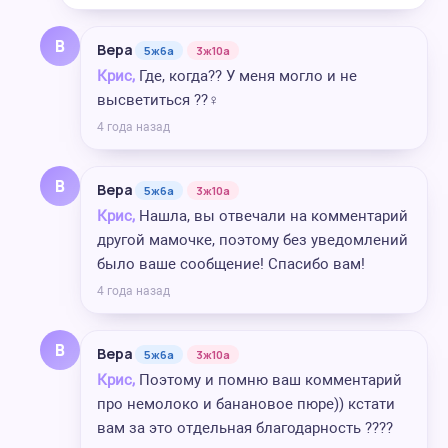
В
Вера
5ж6а
3ж10а
Крис,
Где, когда?? У меня могло и не
высветиться ??‍♀️
4 года назад
В
Вера
5ж6а
3ж10а
Крис,
Нашла, вы отвечали на комментарий
другой мамочке, поэтому без уведомлений
было ваше сообщение! Спасибо вам!
4 года назад
В
Вера
5ж6а
3ж10а
Крис,
Поэтому и помню ваш комментарий
про немолоко и банановое пюре)) кстати
вам за это отдельная благодарность ????