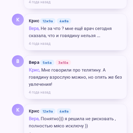
4 года назад
К
Крис
12ж9а
4ж8а
Вера,
Не за что ? мне ещё врач сегодня
сказала, что и говядину нельзя …
4 года назад
В
Вера
5ж6а
3ж10а
Крис,
Мне говорили про телятину. А
говядину взрослую можно, но опять же без
увлечения!
4 года назад
К
Крис
12ж9а
4ж8а
Вера,
Понятно))) я решила не рисковать ,
полностью мясо исключу ))