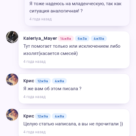
Я тоже надеюсь на младенческую, так как
ситуация аналогичная! ?
4 года назад
Kaleriya_Mayer
14ж8а
6ж3а
4ж10а
Тут помогает только или исключением либо
изолят(касается смесей)
4 года назад
Крис
12ж9а
4ж8а
Я же вам об этом писала ?
4 года назад
Крис
12ж9а
4ж8а
Целую статью написала, а вы не прочитали ))
4 года назад