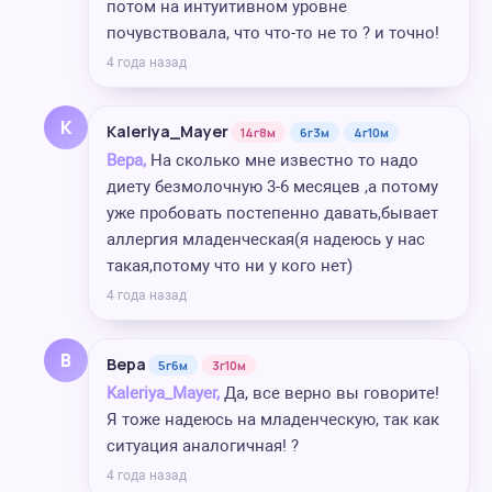
потом на интуитивном уровне
почувствовала, что что-то не то ? и точно!
4 года назад
K
Kaleriya_Mayer
14г8м
6г3м
4г10м
Вера,
На сколько мне известно то надо
диету безмолочную 3-6 месяцев ,а потому
уже пробовать постепенно давать,бывает
аллергия младенческая(я надеюсь у нас
такая,потому что ни у кого нет)
4 года назад
В
Вера
5г6м
3г10м
Kaleriya_Mayer,
Да, все верно вы говорите!
Я тоже надеюсь на младенческую, так как
ситуация аналогичная! ?
4 года назад