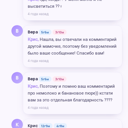
высветиться ??‍♀️
4 года назад
В
Вера
5г6м
3г10м
Крис,
Нашла, вы отвечали на комментарий
другой мамочке, поэтому без уведомлений
было ваше сообщение! Спасибо вам!
4 года назад
В
Вера
5г6м
3г10м
Крис,
Поэтому и помню ваш комментарий
про немолоко и банановое пюре)) кстати
вам за это отдельная благодарность ????
4 года назад
К
Крис
12г9м
4г8м