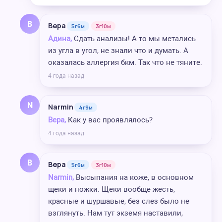
В
Вера
5г6м
3г10м
Адина,
Сдать анализы! А то мы метались
из угла в угол, не знали что и думать. А
оказалась аллергия бкм. Так что не тяните.
4 года назад
N
Narmin
4г9м
Вера,
Как у вас проявлялось?
4 года назад
В
Вера
5г6м
3г10м
Narmin,
Высыпания на коже, в основном
щеки и ножки. Щеки вообще жесть,
красные и шуршавые, без слез было не
взглянуть. Нам тут экземя наставили,