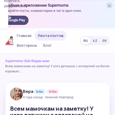
получать
×
Удобнее в приложении Supermoms
уведомления.
Откройте посты, комментарии и чат в один клик.
качать
 Google
Google Play
lay
Главная
Лента постов
RU
KZ
EN
Викторины
Блог
Supermoms Club
›
Форум мам
›
Всем мамочкам на заметку! У кого детишки с аллергией на белок
коровьег…
Вера
5г6м
3г10м
4 года назад · Нижний Новгород
Всем мамочкам на заметку! У