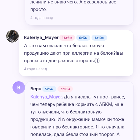
лечили не знаю чего. А оказалось все
просто.
4 года назад
Kaleriya_Mayer
14г8м
6г3м
4г10м
А кто вам сказал что безлактозную
продукцию дают при аллергии на белок?!вы
правы это две разные стороны)))
4 года назад
В
Вера
5г6м
3г10м
Kaleriya_Mayer,
Да я писала тут пост ранее,
чем теперь ребенка кормить с АБКМ, мне
тут отвечали, что безлактозную
продукцию. И в окружении мамочки тоже
говорили про безлактозное. Я то сначала
повелась, дала безлактозный творог. А