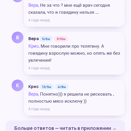
Вера,
Не за что ? мне ещё врач сегодня
сказала, что и говядину нельзя …
4 года назад
В
Вера
5г6м
3г10м
Крис,
Мне говорили про телятину. А
говядину взрослую можно, но опять же без
увлечения!
4 года назад
К
Крис
12г9м
4г8м
Вера,
Понятно))) я решила не рисковать ,
полностью мясо исключу ))
4 года назад
Больше ответов — читать в приложении →