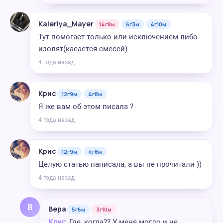
Kaleriya_Mayer
14г8м
6г3м
4г10м
Тут помогает только или исключением либо
изолят(касается смесей)
4 года назад
Крис
12г9м
4г8м
Я же вам об этом писала ?
4 года назад
Крис
12г9м
4г8м
Целую статью написала, а вы не прочитали ))
4 года назад
В
Вера
5г6м
3г10м
Крис,
Где, когда?? У меня могло и не