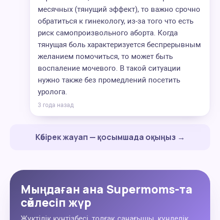
месячных (тянущий эффект), то важно срочно
обратиться к гинекологу, из-за того что есть
риск самопроизвольного аборта. Когда
тянущая боль характеризуется беспрерывным
желанием помочиться, то может быть
воспаление мочевого. В такой ситуации
нужно также без промедлений посетить
уролога.
3 года назад
Көбірек жауап — қосымшада оқыңыз →
Мыңдаған ана Supermoms-та
сөйлесіп жүр
Жүктілік күнтізбесі, толғақ санағышы, күнделік