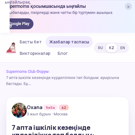
ыңғайлырақ.
×
Supermoms қосымшасында ыңғайлы
oogle
Жазбаларды, пікірлерді және чатты бір түртумен ашыңыз.
lay-
ден
Google Play
жүктеу
Басты бет
Жазбалар таспасы
RU
KZ
EN
Викториналар
Блог
Supermoms Club
›
Форум
›
7 апта ішкілік кезеңінде күрделілікке тап болдым: ауырсына
бастады. Бұ…
Oxana
9ж5а
42
3 жыл бұрын · Москва
7 апта ішкілік кезеңінде