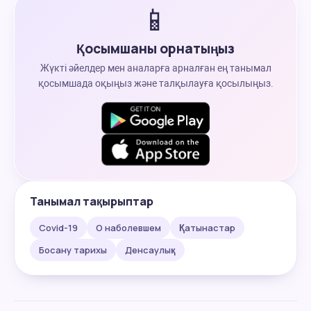
📱
Қосымшаны орнатыңыз
Жүкті әйелдер мен аналарға арналған ең танымал
қосымшада оқыңыз және талқылауға қосылыңыз.
Танымал тақырыптар
Covid-19
О наболевшем
Қатынастар
Босану тарихы
Денсаулық