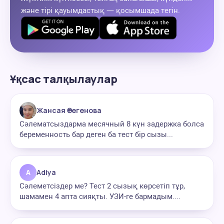
және тірі қауымдастық — қосымшада тегін.
Ұқсас талқылаулар
Жансая Өтегенова
Сәлематсыздарма месячный 8 күн задержка болса
беременность бар деген ба тест бір сызы...
A
Adiya
Сәлеметсіздер ме? Тест 2 сызық көрсетіп тұр,
шамамен 4 апта сияқты. УЗИ-ге бармадым....