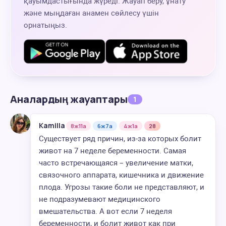
қауымдастығында жүреді. Жауап беру, ұнату
және мыңдаған анамен сөйлесу үшін
орнатыңыз.
Аналардың жауаптары
1
Kamilla
8ж11а
6ж7а
4ж1а
28
Существует ряд причин, из-за которых болит
живот на 7 неделе беременности. Самая
часто встречающаяся – увеличение матки,
связочного аппарата, кишечника и движение
плода. Угрозы такие боли не представляют, и
не подразумевают медицинского
вмешательства. А вот если 7 неделя
беременности, и болит живот как при