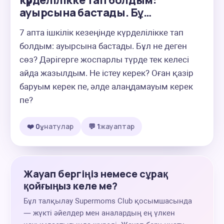
күрделілікке тап болдым:
ауырсына бастады. Бұ…
7 апта ішкілік кезеңінде күрделілікке тап 
болдым: ауырсына бастады. Бұл не деген 
сөз? Дәрігерге жоспарлы түрде тек келесі 
айда жазылдым. Не істеу керек? Оған қазір 
баруым керек пе, әлде алаңдамауым керек 
пе?
❤️ 0
ұнатулар
💬 1
жауаптар
Жауап бергіңіз немесе сұрақ
қойғыңыз келе ме?
Бұл талқылау Supermoms Club қосымшасында
— жүкті әйелдер мен аналардың ең үлкен