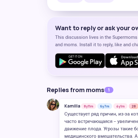
Want to reply or ask your 
This discussion lives in the Supermom
and moms. Install it to reply, like and 
Replies from moms
1
Kamilla
8y11m
6y7m
4y1m
28
Существует ряд причин, из-за к
часто встречающаяся – увеличен
движение плода. Угрозы такие б
медицинского вмешательства. А 