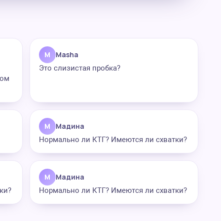
M
Masha
Это слизистая пробка?
лом
М
Мадина
Нормально ли КТГ? Имеются ли схватки?
М
Мадина
ки?
Нормально ли КТГ? Имеются ли схватки?