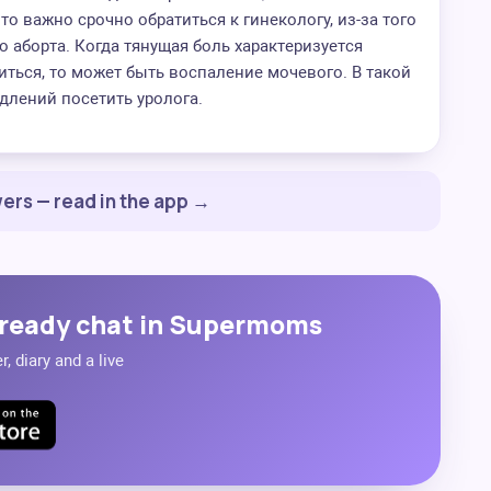
то важно срочно обратиться к гинекологу, из-за того
 аборта. Когда тянущая боль характеризуется
ься, то может быть воспаление мочевого. В такой
длений посетить уролога.
ers — read in the app →
ready chat in Supermoms
, diary and a live