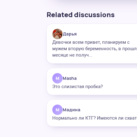
Related discussions
Дарья
Девочки всем привет, планируем с
мужем вторую беременность, в прош
месяце не получ...
M
Masha
Это слизистая пробка?
М
Мадина
Нормально ли КТГ? Имеются ли схват