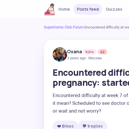
Home
Posts feed
Quizzes
Supermoms Club
›
Forum
›
Encountered difficulty at 
Oxana
9y5m
42
3 years ago · Москва
Encountered diffic
pregnancy: start
Encountered difficulty at week 7 o
it mean? Scheduled to see doctor o
or wait and not worry?
❤️ 0
likes
💬 1
replies