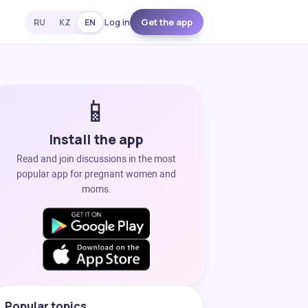
Log in
Get the app
RU
KZ
EN
📱
Install the app
Read and join discussions in the most
popular app for pregnant women and
moms.
Popular topics