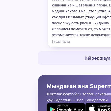
кишечника и шевеления плода. В
медицинского вмешательства. А 
как при месячных (тянущий эффек
поскольку есть риск выкидыша. 
желанием помочиться, то может 
рекомендуется также незамедлит
3 года назад
Көбірек жау
Мыңдаған ана Superm
Жүктілік күнтізбесі, толғақ санағыш
қауымдастық — қосымшада тегін.