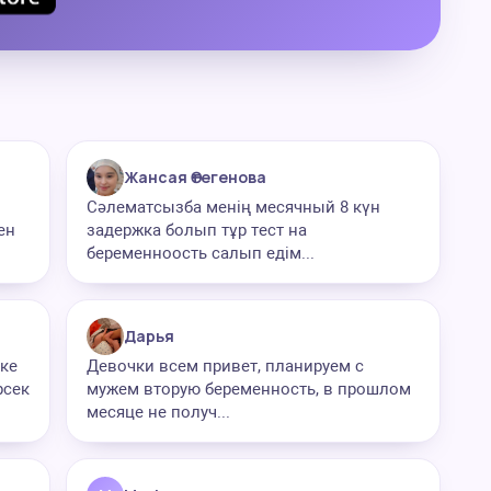
Жансая Өтегенова
Сәлематсызба менің месячный 8 күн
ен
задержка болып тұр тест на
беременноость салып едім...
Дарья
ке
Девочки всем привет, планируем с
рсек
мужем вторую беременность, в прошлом
месяце не получ...