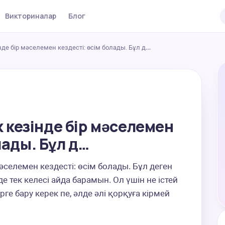
Викториналар
Блог
інде бір мәселемен кездесті: өсім болады. Бұл д…
ік кезінде бір мәселемен
лады. Бұл д…
мәселемен кездесті: өсім болады. Бұл деген 
 тек келесі айда барамын. Ол үшін не істей 
рге бару керек пе, әлде әлі қорқуға кірмей 