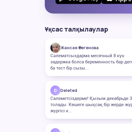
Ұқсас талқылаулар
Жансая Өтегенова
Сәлематсыздарма месячный 8 күн
задержка болса беременность бар дег
ба тест бір сызы...
D
Deleted
Салеметсіздерме! Қызым декабрьде 3
толады. Көшеге шықсақ бір жерде жү
жүргісі к...