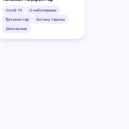
Covid-19
О наболевшем
Қатынастар
Босану тарихы
Денсаулық