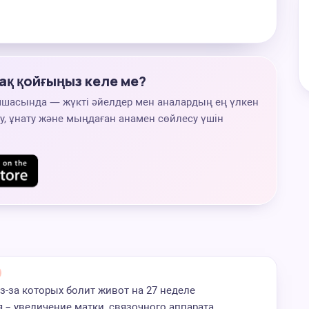
ақ қойғыңыз келе ме?
мшасында — жүкті әйелдер мен аналардың ең үлкен
, ұнату және мыңдаған анамен сөйлесу үшін
з-за которых болит живот на 27 неделе
 – увеличение матки, связочного аппарата,