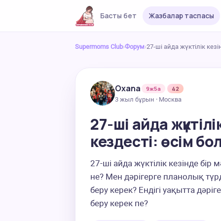
Басты бет
Жазбалар таспасы
Supermoms Club
›
Форум
›
27-ші айда жүктілік кез
Oxana
9ж5а
42
3 жыл бұрын · Москва
27-ші айда жүктіл
кездесті: өсім бо
27-ші айда жүктілік кезінде бір 
не? Мен дәрігерге планолық түрде
беру керек? Ендігі уақытта дәріге
беру керек пе?