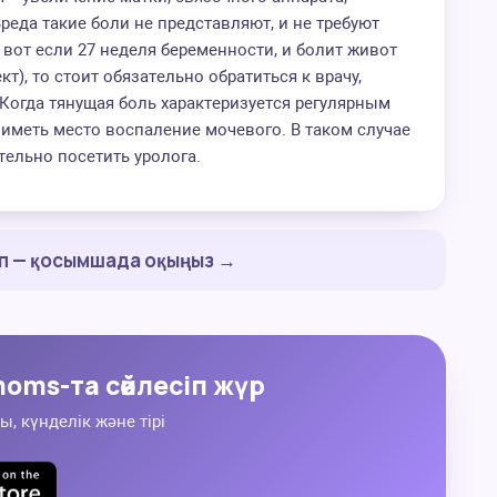
реда такие боли не представляют, и не требуют
вот если 27 неделя беременности, и болит живот
т), то стоит обязательно обратиться к врачу,
Когда тянущая боль характеризуется регулярным
иметь место воспаление мочевого. В таком случае
ельно посетить уролога.
ап — қосымшада оқыңыз →
oms-та сөйлесіп жүр
ы, күнделік және тірі