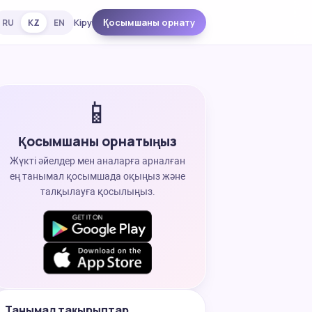
Кіру
Қосымшаны орнату
RU
KZ
EN
📱
Қосымшаны орнатыңыз
Жүкті әйелдер мен аналарға арналған
ең танымал қосымшада оқыңыз және
талқылауға қосылыңыз.
Танымал тақырыптар