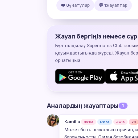
❤️ 0
ұнатулар
💬 1
жауаптар
Жауап бергіңіз немесе сұр
Бұл талқылау Supermoms Club қосы
қауымдастығында жүреді. Жауап беру
орнатыңыз.
Аналардың жауаптары
1
Kamilla
8ж11а
6ж7а
4ж1а
28
Может быть несколько причин, и
беременности. Самая безобидная