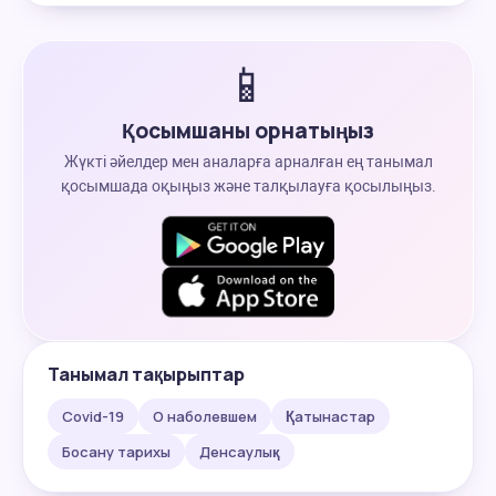
📱
Қосымшаны орнатыңыз
Жүкті әйелдер мен аналарға арналған ең танымал
қосымшада оқыңыз және талқылауға қосылыңыз.
Танымал тақырыптар
Covid-19
О наболевшем
Қатынастар
Босану тарихы
Денсаулық