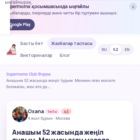
ыңғайлырақ.
×
Supermoms қосымшасында ыңғайлы
oogle
Жазбаларды, пікірлерді және чатты бір түртумен ашыңыз.
lay-
ден
Google Play
жүктеу
Басты бет
Жазбалар таспасы
RU
KZ
EN
Викториналар
Блог
Supermoms Club
›
Форум
›
Анашым 52 жасында жеңіл тудым. Менмен оған мәселе
болмаған, мен өте де…
Oxana
9ж5а
42
4 жыл бұрын · Москва
Анашым 52 жасында жеңіл