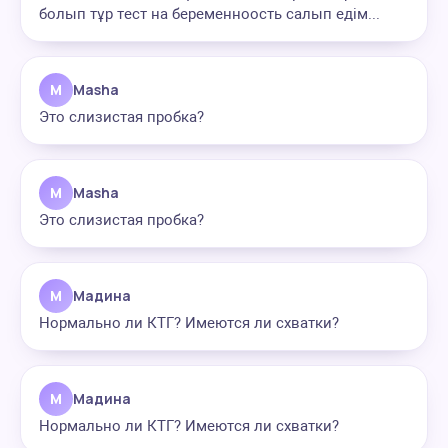
болып тұр тест на беременноость салып едім...
M
Masha
Это слизистая пробка?
M
Masha
Это слизистая пробка?
М
Мадина
Нормально ли КТГ? Имеются ли схватки?
М
Мадина
Нормально ли КТГ? Имеются ли схватки?