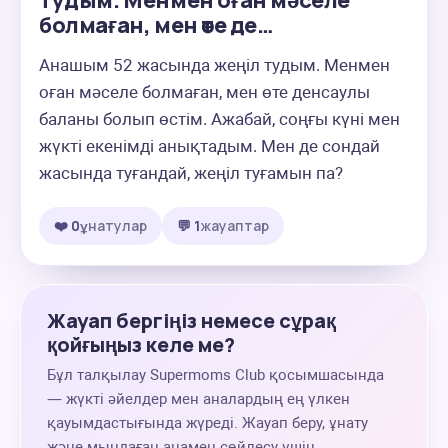
тудым. Менмен оған мәселе
болмаған, мен өте де…
Анашым 52 жасында жеңіл тудым. Менмен 
оған мәселе болмаған, мен өте денсаулы 
баланы болып өстім. Ажабай, соңғы күні мен 
жүкті екенімді анықтадым. Мен де сондай 
жасында туғандай, жеңіл туғамын па?
❤️ 0
ұнатулар
💬 1
жауаптар
Жауап бергіңіз немесе сұрақ
қойғыңыз келе ме?
Бұл талқылау Supermoms Club қосымшасында
— жүкті әйелдер мен аналардың ең үлкен
қауымдастығында жүреді. Жауап беру, ұнату
және мыңдаған анамен сөйлесу үшін