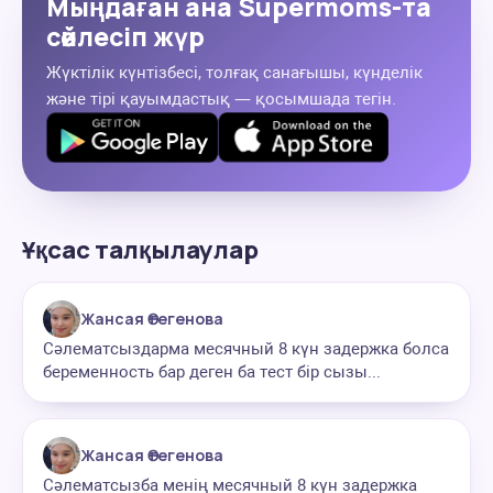
Мыңдаған ана Supermoms-та
сөйлесіп жүр
Жүктілік күнтізбесі, толғақ санағышы, күнделік
және тірі қауымдастық — қосымшада тегін.
Ұқсас талқылаулар
Жансая Өтегенова
Сәлематсыздарма месячный 8 күн задержка болса
беременность бар деген ба тест бір сызы...
Жансая Өтегенова
Сәлематсызба менің месячный 8 күн задержка