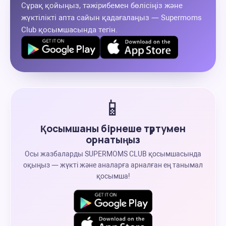
Сұрақ қойыңыз, тәжірибемен бөлісіңіз және
жүктілікті апта сайын қадағалаңыз — Supermoms
Club қосымшасында тегін.
📱
Қосымшаны бірнеше түртумен
орнатыңыз
Осы жазбаларды SUPERMOMS CLUB қосымшасында
оқыңыз — жүкті және аналарға арналған ең танымал
қосымша!