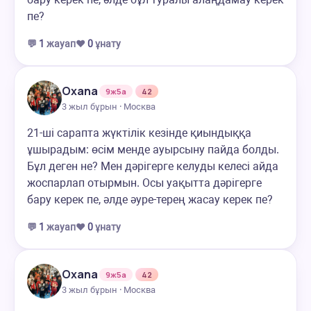
пе?
💬
1
жауап
❤️
0
ұнату
Oxana
9ж5а
42
3 жыл бұрын · Москва
21-ші сарапта жүктілік кезінде қиындыққа
ұшырадым: өсім менде ауырсыну пайда болды.
Бұл деген не? Мен дәрігерге келуды келесі айда
жоспарлап отырмын. Осы уақытта дәрігерге
бару керек пе, әлде әуре-терең жасау керек пе?
💬
1
жауап
❤️
0
ұнату
Oxana
9ж5а
42
3 жыл бұрын · Москва