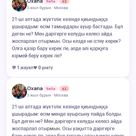
Oxana
9ж5а
42
3 жыл бұрын · Москва
21-ші аптада жүктілік кезінде қиындыққа
ұшырадым: өсім тамырдары ауыр бастады. Бұл
деген не? Мен дәрігерге келуды келесі айда
жоспарлап отырмын. Осы кезде не істеу керек?
Олға қазір бару керек пе, әлде әлі қорқуға
кірмей беру керек пе?
💬
1
жауап
❤️
0
ұнату
Oxana
9ж5а
42
3 жыл бұрын · Москва
21-ші аптада жүктілік кезінде қиындыққа
ұшырадым: өсім менде ауырсыну пайда болды.
Бұл деген не? Мен дәрігерге келуды келесі айда
жоспарлап отырмын. Осы уақытта дәрігерге
бару керек пе, әлде бұл туралы алаңдамау керек