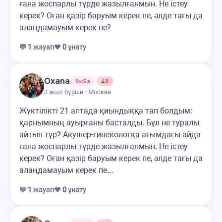
ғана жоспарлы түрде жазылғанмын. Не істеу
керек? Оған қазір баруым керек пе, әлде тағы да
алаңдамауым керек пе?
💬
1
жауап
❤️
0
ұнату
Oxana
9ж5а
42
3 жыл бұрын · Москва
Жүктілікті 21 аптада қиындыққа тап болдым:
қарнымның ауырғаны басталды. Бұл не туралы
айтып тұр? Акушер-гинекологқа ағымдағы айда
ғана жоспарлы түрде жазылғанмын. Не істеу
керек? Оған қазір баруым керек пе, әлде тағы да
алаңдамауым керек пе…
💬
1
жауап
❤️
0
ұнату