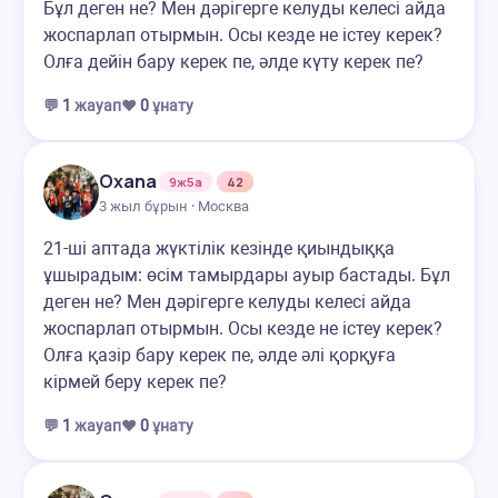
Бұл деген не? Мен дәрігерге келуды келесі айда
жоспарлап отырмын. Осы кезде не істеу керек?
Олға дейін бару керек пе, әлде күту керек пе?
💬
1
жауап
❤️
0
ұнату
Oxana
9ж5а
42
3 жыл бұрын · Москва
21-ші аптада жүктілік кезінде қиындыққа
ұшырадым: өсім тамырдары ауыр бастады. Бұл
деген не? Мен дәрігерге келуды келесі айда
жоспарлап отырмын. Осы кезде не істеу керек?
Олға қазір бару керек пе, әлде әлі қорқуға
кірмей беру керек пе?
💬
1
жауап
❤️
0
ұнату