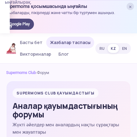
ыңғайлырақ.
×
Supermoms қосымшасында ыңғайлы
oogle
Жазбаларды, пікірлерді және чатты бір түртумен ашыңыз.
lay-
ден
Google Play
жүктеу
Басты бет
Жазбалар таспасы
RU
KZ
EN
Викториналар
Блог
Supermoms Club
›
Форум
SUPERMOMS CLUB ҚАУЫМДАСТЫҒЫ
Аналар қауымдастығының
форумы
Жүкті әйелдер мен аналардың нақты сұрақтары
мен жауаптары