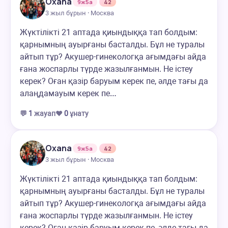
Oxana
9ж5а
42
3 жыл бұрын · Москва
Жүктілікті 21 аптада қиындыққа тап болдым:
қарнымның ауырғаны басталды. Бұл не туралы
айтып тұр? Акушер-гинекологқа ағымдағы айда
ғана жоспарлы түрде жазылғанмын. Не істеу
керек? Оған қазір баруым керек пе, әлде тағы да
алаңдамауым керек пе…
💬
1
жауап
❤️
0
ұнату
Oxana
9ж5а
42
3 жыл бұрын · Москва
Жүктілікті 21 аптада қиындыққа тап болдым:
қарнымның ауырғаны басталды. Бұл не туралы
айтып тұр? Акушер-гинекологқа ағымдағы айда
ғана жоспарлы түрде жазылғанмын. Не істеу
керек? Оған қазір баруым керек пе, әлде тағы да