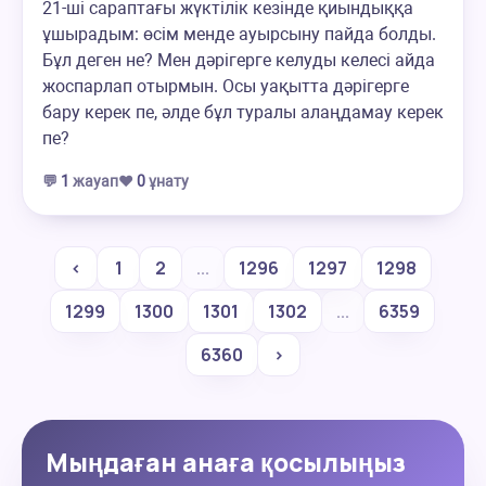
21-ші сараптағы жүктілік кезінде қиындыққа
ұшырадым: өсім менде ауырсыну пайда болды.
Бұл деген не? Мен дәрігерге келуды келесі айда
жоспарлап отырмын. Осы уақытта дәрігерге
бару керек пе, әлде бұл туралы алаңдамау керек
пе?
💬
1
жауап
❤️
0
ұнату
‹
1
2
...
1296
1297
1298
1299
1300
1301
1302
...
6359
6360
›
Мыңдаған анаға қосылыңыз