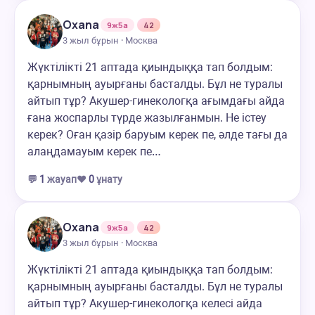
Oxana
9ж5а
42
3 жыл бұрын · Москва
Жүктілікті 21 аптада қиындыққа тап болдым:
қарнымның ауырғаны басталды. Бұл не туралы
айтып тұр? Акушер-гинекологқа ағымдағы айда
ғана жоспарлы түрде жазылғанмын. Не істеу
керек? Оған қазір баруым керек пе, әлде тағы да
алаңдамауым керек пе…
💬
1
жауап
❤️
0
ұнату
Oxana
9ж5а
42
3 жыл бұрын · Москва
Жүктілікті 21 аптада қиындыққа тап болдым:
қарнымның ауырғаны басталды. Бұл не туралы
айтып тұр? Акушер-гинекологқа келесі айда