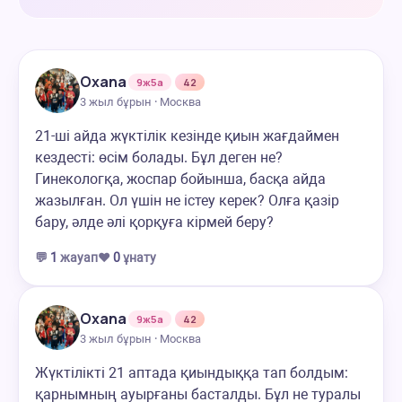
Oxana
9ж5а
42
3 жыл бұрын · Москва
21-ші айда жүктілік кезінде қиын жағдаймен
кездесті: өсім болады. Бұл деген не?
Гинекологқа, жоспар бойынша, басқа айда
жазылған. Ол үшін не істеу керек? Олға қазір
бару, әлде әлі қорқуға кірмей беру?
💬
1
жауап
❤️
0
ұнату
Oxana
9ж5а
42
3 жыл бұрын · Москва
Жүктілікті 21 аптада қиындыққа тап болдым:
қарнымның ауырғаны басталды. Бұл не туралы