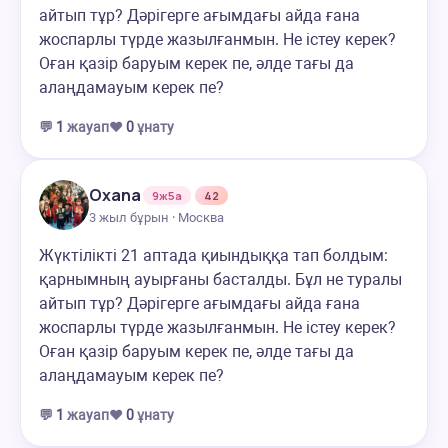
айтып тұр? Дәрігерге ағымдағы айда ғана
жоспарлы түрде жазылғанмын. Не істеу керек?
Оған қазір баруым керек пе, әлде тағы да
алаңдамауым керек пе?
💬
1
жауап
❤️
0
ұнату
Oxana
9ж5а
42
3 жыл бұрын · Москва
Жүктілікті 21 аптада қиындыққа тап болдым:
қарнымның ауырғаны басталды. Бұл не туралы
айтып тұр? Дәрігерге ағымдағы айда ғана
жоспарлы түрде жазылғанмын. Не істеу керек?
Оған қазір баруым керек пе, әлде тағы да
алаңдамауым керек пе?
💬
1
жауап
❤️
0
ұнату