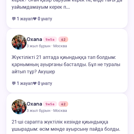
уайымдамауым керек п…
💬
1
жауап
❤️
0
ұнату
Oxana
9ж5а
42
3 жыл бұрын · Москва
Жүктілікті 21 аптада қиындыққа тап болдым:
қарнымның ауырғаны басталды. Бұл не туралы
айтып тұр? Акушер
💬
1
жауап
❤️
0
ұнату
Oxana
9ж5а
42
3 жыл бұрын · Москва
21-ші сарапта жүктілік кезінде қиындыққа
ұшырадым: өсім менде ауырсыну пайда болды.