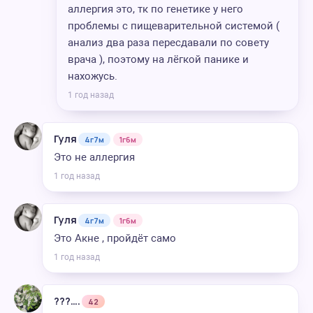
аллергия это, тк по генетике у него
проблемы с пищеварительной системой (
анализ два раза пересдавали по совету
врача ), поэтому на лёгкой панике и
нахожусь.
1 год назад
Гуля
4г7м
1г6м
Это не аллергия
1 год назад
Гуля
4г7м
1г6м
Это Акне , пройдёт само
1 год назад
???….
42