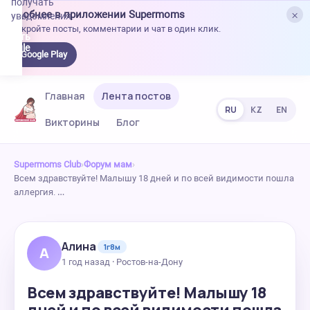
получать
×
Удобнее в приложении Supermoms
уведомления.
Откройте посты, комментарии и чат в один клик.
качать
 Google
Google Play
lay
Главная
Лента постов
RU
KZ
EN
Викторины
Блог
Supermoms Club
›
Форум мам
›
Всем здравствуйте! Малышу 18 дней и по всей видимости пошла
аллергия. …
Алина
1г8м
А
1 год назад · Ростов-на-Дону
Всем здравствуйте! Малышу 18