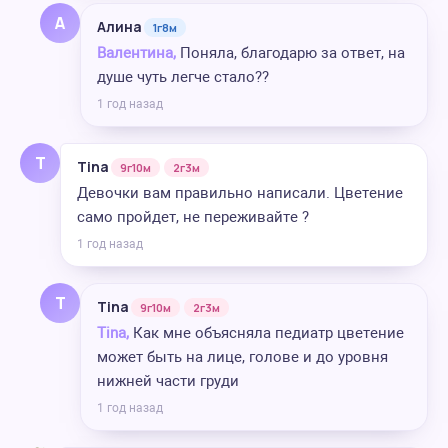
А
Алина
1г8м
Валентина,
Поняла, благодарю за ответ, на
душе чуть легче стало??
1 год назад
T
Tina
9г10м
2г3м
Девочки вам правильно написали. Цветение
само пройдет, не переживайте ?
1 год назад
T
Tina
9г10м
2г3м
Tina,
Как мне объясняла педиатр цветение
может быть на лице, голове и до уровня
нижней части груди
1 год назад