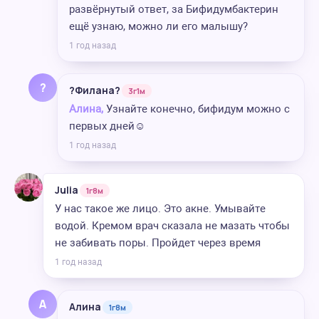
развёрнутый ответ, за Бифидумбактерин
ещё узнаю, можно ли его малышу?
1 год назад
?
?Филана?
3г1м
Алина,
Узнайте конечно, бифидум можно с
первых дней☺️
1 год назад
Julia
1г8м
У нас такое же лицо. Это акне. Умывайте
водой. Кремом врач сказала не мазать чтобы
не забивать поры. Пройдет через время
1 год назад
А
Алина
1г8м