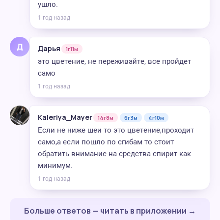
ушло.
1 год назад
Д
Дарья
1г11м
это цветение, не переживайте, все пройдет
само
1 год назад
Kaleriya_Mayer
14г8м
6г3м
4г10м
Если не ниже шеи то это цветение,проходит
само,а если пошло по сгибам то стоит
обратить внимание на средства спирит как
минимум.
1 год назад
Больше ответов — читать в приложении →