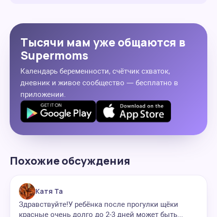
Тысячи мам уже общаются в
Supermoms
Календарь беременности, счётчик схваток,
дневник и живое сообщество — бесплатно в
приложении.
Похожие обсуждения
Катя Та
Здравствуйте!У ребёнка после прогулки щёки
красные очень долго до 2-3 дней может быть...