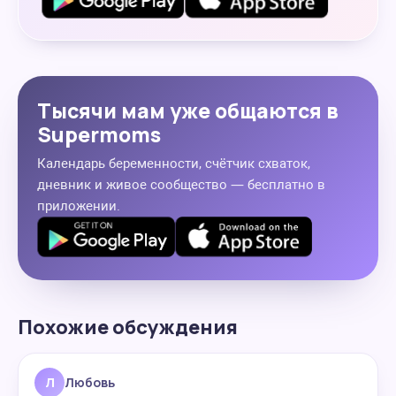
Тысячи мам уже общаются в
Supermoms
Календарь беременности, счётчик схваток,
дневник и живое сообщество — бесплатно в
приложении.
Похожие обсуждения
Л
Любовь