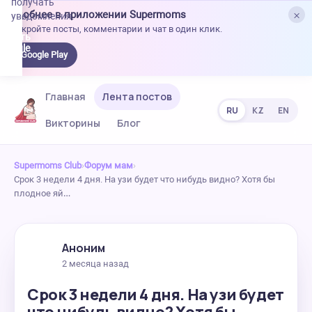
получать
×
Удобнее в приложении Supermoms
уведомления.
Откройте посты, комментарии и чат в один клик.
качать
 Google
Google Play
lay
Главная
Лента постов
RU
KZ
EN
Викторины
Блог
Supermoms Club
›
Форум мам
›
Срок 3 недели 4 дня. На узи будет что нибудь видно? Хотя бы
плодное яй…
Аноним
2 месяца назад
Срок 3 недели 4 дня. На узи будет