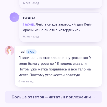
6 лет назад
Ғ
Ғазиза
Гаухар,
Лейла сизде замерший дан Кейн
арасы неше ай отип котердиниз?
6 лет назад
nasi
6г0м
Я вагинально ставила свечи утрожестан У
меня была угроза до 18 недель сказали
Потом уже матка поднялась и все тало на
места Поэтому утрожестан советую
6 лет назад
Больше ответов — читать в приложении →