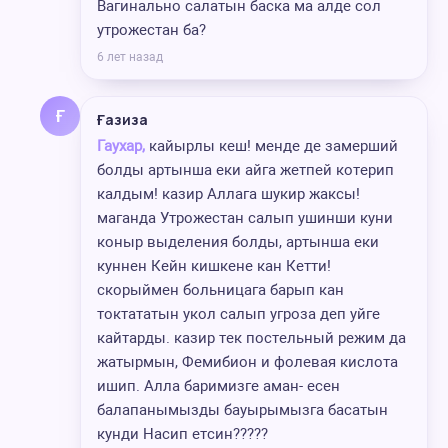
Вагинально салатын баска ма алде сол
утрожестан ба?
6 лет назад
Ғ
Ғазиза
Гаухар,
кайырлы кеш! менде де замерший
болды артынша еки айга жетпей котерип
калдым! казир Аллага шукир жаксы!
маганда Утрожестан салып ушинши куни
коныр выделения болды, артынша еки
куннен Кейн кишкене кан Кетти!
скорыймен больницага барып кан
токтататын укол салып угроза деп уйге
кайтарды. казир тек постельный режим да
жатырмын, Фемибион и фолевая кислота
ишип. Алла баримизге аман- есен
балапанымызды бауырымызга басатын
кунди Насип етсин?????