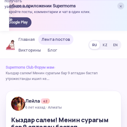
получать
×
Удобнее в приложении Supermoms
уведомления.
Откройте посты, комментарии и чат в один клик.
качать
 Google
Google Play
lay
Главная
Лента постов
RU
KZ
EN
Викторины
Блог
Supermoms Club
›
Форум мам
›
Кыздар салем! Менин сурагым бар 9 аптадан бастап
утрожестанды ишип ке…
Лейла
42
6 лет назад · Алматы
Кыздар салем! Менин сурагым