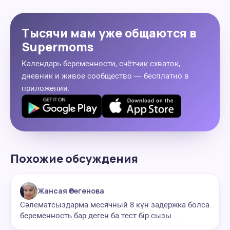
Тысячи мам уже общаются в
Supermoms
Календарь беременности, счётчик схваток,
дневник и живое сообщество — бесплатно в
приложении.
Похожие обсуждения
Жансая Өтегенова
Сәлематсыздарма месячный 8 күн задержка болса
беременность бар деген ба тест бір сызы...