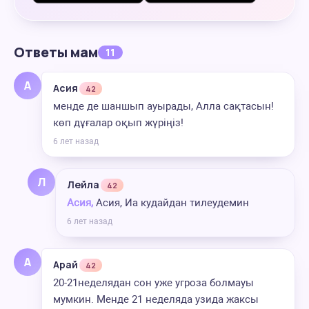
Ответы мам
11
А
Асия
42
менде де шаншып ауырады, Алла сақтасын!
көп дұғалар оқып жүріңіз!
6 лет назад
Л
Лейла
42
Асия,
Асия, Иа кудайдан тилеудемин
6 лет назад
А
Арай
42
20-21неделядан сон уже угроза болмауы
мумкин. Менде 21 неделяда узида жаксы