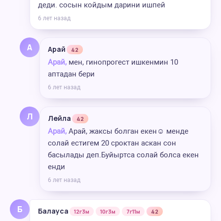
деди. сосын койдым дарини ишпей
6 лет назад
А
Арай
42
Арай,
мен, гинопрогест ишкенмин 10
аптадан бери
6 лет назад
Л
Лейла
42
Арай,
Арай, жаксы болган екен☺️ менде
солай естигем 20 сроктан аскан сон
басылады деп.Буйыртса солай болса екен
енди
6 лет назад
Б
Балауса
12г3м
10г3м
7г11м
42