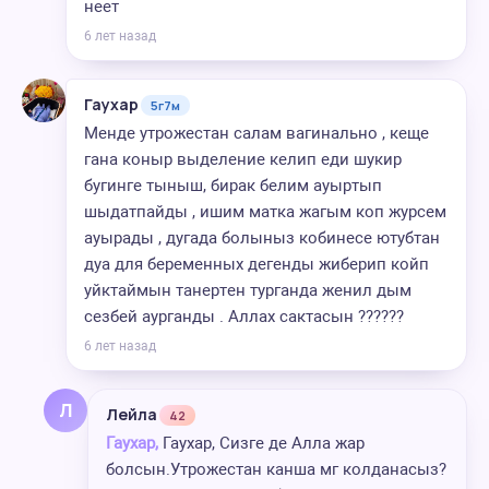
неет
6 лет назад
Гаухар
5г7м
Менде утрожестан салам вагинально , кеще
гана коныр выделение келип еди шукир
бугинге тыныш, бирак белим ауыртып
шыдатпайды , ишим матка жагым коп журсем
ауырады , дугада болыныз кобинесе ютубтан
дуа для беременных дегенды жиберип койп
уйктаймын танертен турганда женил дым
сезбей аурганды . Аллах сактасын ??????
6 лет назад
Л
Лейла
42
Гаухар,
Гаухар, Сизге де Алла жар
болсын.Утрожестан канша мг колданасыз?