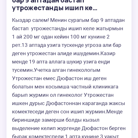
бар 9 аптадан бастап
утрожестанды ишип ке…
Кыздар салем! Менин сурагым бар 9 аптадан 
бастап  утрожестанды ишип келе жатырмын 
1 ай 200 мг одан кейин 100 мг кунине 2 
рет.13 аптада узига тускенде угроза али бар 
деген утрожестан алиде ишудемин.Казир 
менде 19 апта аллага шукир узига енди 
тусемин.Учетка алган гинекологым 
Утрожестан емес Дюфастон иш деген 
болатын мен косымша частный клиникага 
барып журмин ол гинеколог Утрожестан 
ишкен дурыс Дюфастоннан караганда жаксы 
комектеседи деген сон ишип журмин.Менде 
бириншиде замерши болды кызыл 
выделение келип жургенде Дюфастон берген 
бырак комектеспеди 1 апта кунине 3 уакыт 