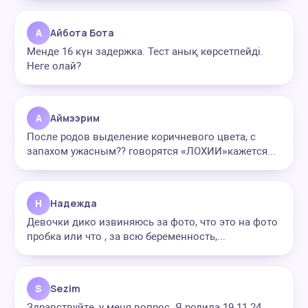
А
Айбота Бота
Менде 16 күн задержка. Тест анық көрсетпейді.
Неге олай?
А
Аймээрим
После родов выделение коричневого цвета, с
запахом ужасным?? говорятся «ЛОХИИ»кажется...
Н
Надежда
Девочки дико извиняюсь за фото, что это на фото
пробка или что , за всю беременность,...
S
Sezim
Здравствуйте, у меня вопрос. Я родила 19.11.24.