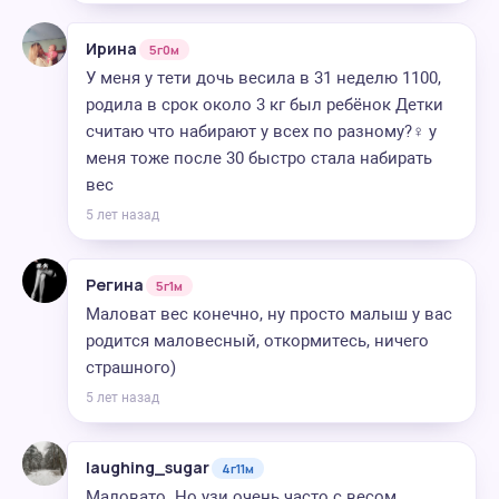
Ирина
5г0м
У меня у тети дочь весила в 31 неделю 1100,
родила в срок около 3 кг был ребёнок Детки
считаю что набирают у всех по разному?‍♀️ у
меня тоже после 30 быстро стала набирать
вес
5 лет назад
Регина
5г1м
Маловат вес конечно, ну просто малыш у вас
родится маловесный, откормитесь, ничего
страшного)
5 лет назад
laughing_sugar
4г11м
Маловато. Но узи очень часто с весом