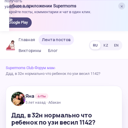
получать
×
Удобнее в приложении Supermoms
уведомления.
Откройте посты, комментарии и чат в один клик.
качать
 Google
Google Play
lay
Главная
Лента постов
RU
KZ
EN
Викторины
Блог
Supermoms Club
›
Форум мам
›
Ддд, в 32н нормально что ребенок по узи весил 1142?
Яна
4г11м
5 лет назад · Абакан
Ддд, в 32н нормально что
ребенок по узи весил 1142?