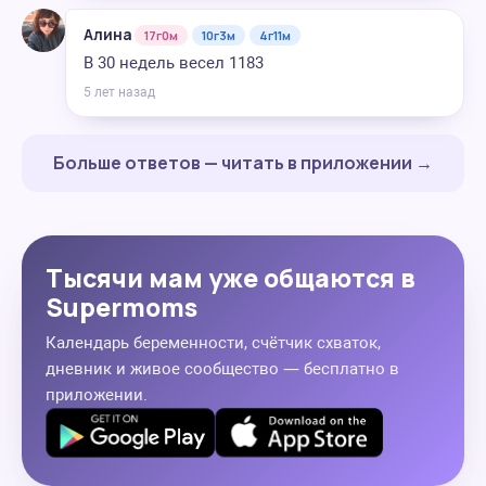
Алина
17г0м
10г3м
4г11м
В 30 недель весел 1183
5 лет назад
Больше ответов — читать в приложении →
Тысячи мам уже общаются в
Supermoms
Календарь беременности, счётчик схваток,
дневник и живое сообщество — бесплатно в
приложении.