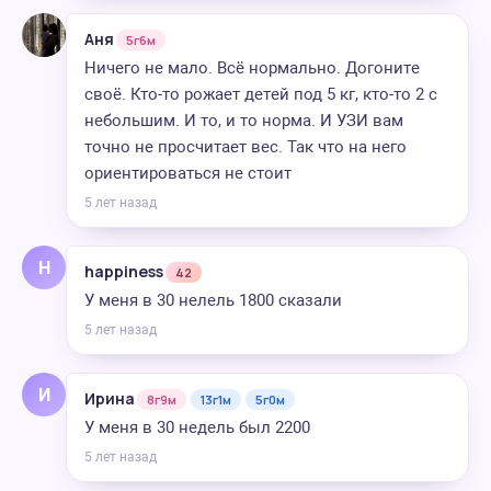
Аня
5г6м
Ничего не мало. Всё нормально. Догоните
своё. Кто-то рожает детей под 5 кг, кто-то 2 с
небольшим. И то, и то норма. И УЗИ вам
точно не просчитает вес. Так что на него
ориентироваться не стоит
5 лет назад
H
happiness
42
У меня в 30 нелель 1800 сказали
5 лет назад
И
Ирина
8г9м
13г1м
5г0м
У меня в 30 недель был 2200
5 лет назад