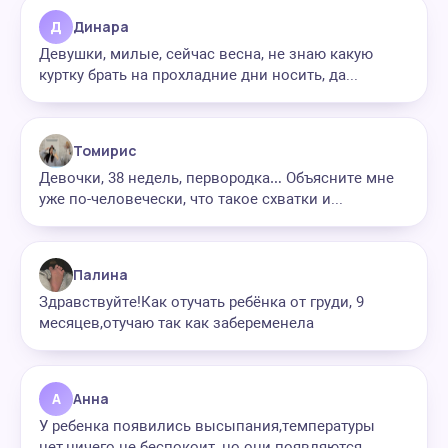
Д
Динара
Девушки, милые, сейчас весна, не знаю какую
куртку брать на прохладние дни носить, да...
Томирис
Девочки, 38 недель, первородка… Объясните мне
уже по-человечески, что такое схватки и...
Палина
Здравствуйте!Как отучать ребёнка от груди, 9
месяцев,отучаю так как забеременела
А
Анна
У ребенка появились высыпания,температуры
нет,ничего не беспокоит, но они появляются...