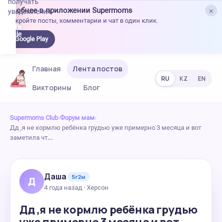
получать
×
Удобнее в приложении Supermoms
уведомления.
Откройте посты, комментарии и чат в один клик.
качать
 Google
Google Play
lay
Главная
Лента постов
RU
KZ
EN
Викторины
Блог
Supermoms Club
›
Форум мам
›
Дд ,я не кормлю ребёнка грудью уже примерно 3 месяца и вот
заметила чт…
Даша
5г2м
Д
4 года назад · Херсон
Дд ,я не кормлю ребёнка грудью