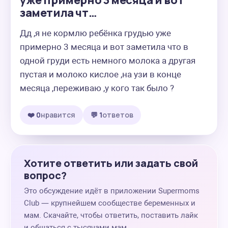
уже примерно 3 месяца и вот
заметила чт…
Дд ,я не кормлю ребёнка грудью уже 
примерно 3 месяца и вот заметила что в 
одной груди есть немного молока а другая 
пустая и молоко кислое ,на узи в конце 
месяца ,переживаю ,у кого так было ?
❤️ 0
нравится
💬 1
ответов
Хотите ответить или задать свой
вопрос?
Это обсуждение идёт в приложении Supermoms
Club — крупнейшем сообществе беременных и
мам. Скачайте, чтобы ответить, поставить лайк
и общаться с тысячами мам.