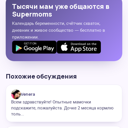
Тысячи мам уже общаются в
Supermoms
Календарь беременности, счётчик схваток,
дневник и живое сообщество — бесплатно в
приложении.
Похожие обсуждения
Venera
Всем здравствуйте! Опытные мамочки
подскажите, пожалуйста. Дочке 2 месяца кормлю
толь...