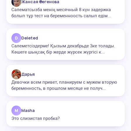
Жансая Өтегенова
Сәлематсызба менің месячный 8 күн задержка
болып тұр тест на беременноость салып едім...
D
Deleted
Салеметсіздерме! Қызым декабрьде 3ке толады.
Көшеге шықсақ бір жерде жүрсек жүргісі к...
Дарья
Девочки всем привет, планируем с мужем вторую
беременность, в прошлом месяце не получ...
M
Masha
Это слизистая пробка?