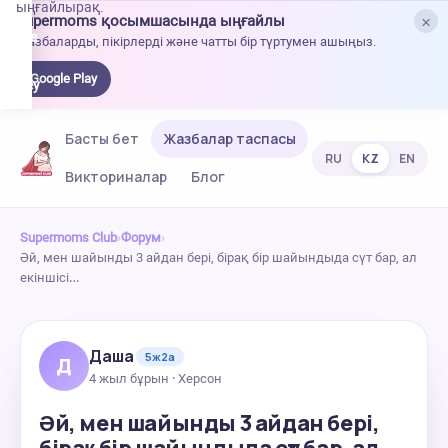
ыңғайлырақ.
×
Supermoms қосымшасында ыңғайлы
oogle
Жазбаларды, пікірлерді және чатты бір түртумен ашыңыз.
lay-
ден
Google Play
жүктеу
Басты бет
Жазбалар таспасы
RU
KZ
EN
Викториналар
Блог
Supermoms Club
›
Форум
›
Әй, мен шайынды 3 айдан бері, бірақ бір шайындыда сүт бар, ал
екіншісі…
Даша
5ж2а
Д
4 жыл бұрын · Херсон
Әй, мен шайынды 3 айдан бері,