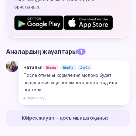
орнатыңыз.
Аналардың жауаптары
1
Наталья
15ж0а
18ж11а
4ж9а
После отмены кормления молоко будет
выделяться ещё понемного долго -год или
полтора
4 года назад
Көбірек жауап — қосымшада оқыңыз →