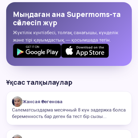
Мыңдаған ана Supermoms-та
сөйлесіп жүр
Жүктілік күнтізбесі, толғақ санағышы, күнделік
және тірі қауымдастық — қосымшада тегін.
Ұқсас талқылаулар
Жансая Өтегенова
Сәлематсыздарма месячный 8 күн задержка болса
беременность бар деген ба тест бір сызы...