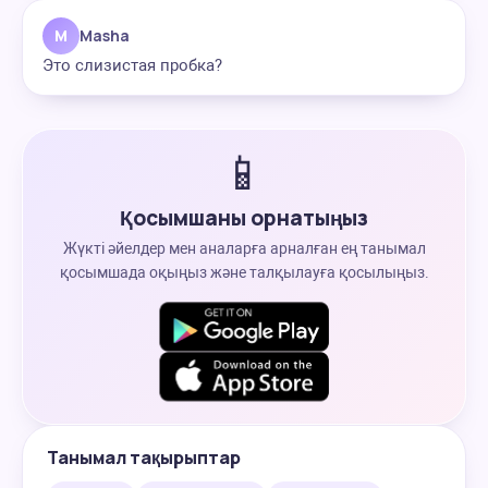
M
Masha
Это слизистая пробка?
📱
Қосымшаны орнатыңыз
Жүкті әйелдер мен аналарға арналған ең танымал
қосымшада оқыңыз және талқылауға қосылыңыз.
Танымал тақырыптар