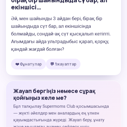
бірақ бір шайындыда сүт бар, ал
екіншісі…
Әй, мен шайынды 3 айдан бері, бірақ бір 
шайындыда сүт бар, ал екіншісінда 
болмайды, сондай-ақ сүт қысқалып кетіпті. 
Ағымдағы айда ультрадыбыс қарап, қорқу, 
қандай жағдай болған?
❤️ 0
ұнатулар
💬 1
жауаптар
Жауап бергіңіз немесе сұрақ
қойғыңыз келе ме?
Бұл талқылау Supermoms Club қосымшасында
— жүкті әйелдер мен аналардың ең үлкен
қауымдастығында жүреді. Жауап беру, ұнату
және мыңдаған анамен сөйлесу үшін