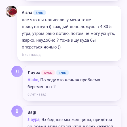
Aisha
5г8м
все что вы написали, у меня тоже
присутствует)) каждый день ложусь в 4.30-5
утра, утром рано встаю, потом не могу уснуть,
жарко, неудобно ? тоже ищу куда бы
опереться ночью ))
6 лет назад
Л
Лаура
12г5м
5г8м
Aisha,
По ходу это вечная проблема
беременных ?
6 лет назад
B
Bagi
Лаура,
Эх бедные мы женщины, придётся
со всеми этим столкнутся, у всех кажется