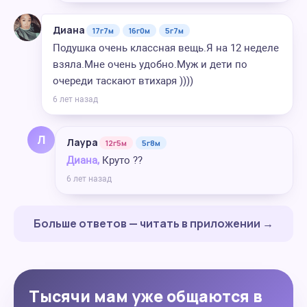
Диана
17г7м
16г0м
5г7м
Подушка очень классная вещь.Я на 12 неделе
взяла.Мне очень удобно.Муж и дети по
очереди таскают втихаря ))))
6 лет назад
Л
Лаура
12г5м
5г8м
Диана,
Круто ??
6 лет назад
Больше ответов — читать в приложении →
Тысячи мам уже общаются в