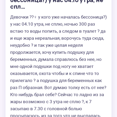
бессоница?) у нас 04.10 утра, не
спл…
Девочки ??‍♀️ у кого уже началась бессоница?) 
у нас 04.10 утра, не сплю, ночью 300 раз 
встаю то воды попить, а следом в туалет ? да 
и еще жара нереальная, ворочусь туда сюда, 
неудобно ? и так уже целая неделя 
продолжается, хочу купить подушку для 
беременных, думала справлюсь без нее, но 
мне одной подушки под ногу не хватает 
оказывается, охота чтобы и к спине что то 
прилегало ? а подушка для беременных как 
раз П образная. Вот думаю толку есть от нее? 
Кто нибудь брал себе? Сейчас то ладно из за 
жары возможно с 3 утра не сплю ?, к 7 
засыпаю в 7.30 с головной болью 
просыпасюсь, из за того что не выспалась 