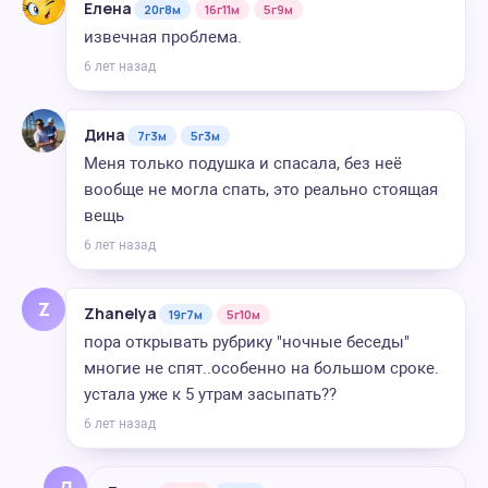
Елена
20г8м
16г11м
5г9м
извечная проблема.
6 лет назад
Дина
7г3м
5г3м
Меня только подушка и спасала, без неё
вообще не могла спать, это реально стоящая
вещь
6 лет назад
Z
Zhanelya
19г7м
5г10м
пора открывать рубрику "ночные беседы"
многие не спят..особенно на большом сроке.
устала уже к 5 утрам засыпать??
6 лет назад
Л