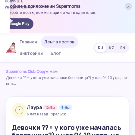
получать
×
Удобнее в приложении Supermoms
уведомления.
Откройте посты, комментарии и чат в один клик.
качать
 Google
Google Play
lay
Главная
Лента постов
RU
KZ
EN
Викторины
Блог
Supermoms Club
›
Форум мам
›
Девочки ??‍♀️ у кого уже началась бессоница?) у нас 04.10 утра, не
спл…
Лаура
12г5м
5г8м
6 лет назад · Уральск
Девочки ??‍♀️ у кого уже началась