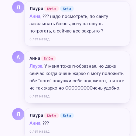
Л
Лаура
12г5м
5г8м
Анна,
??? надо посмотреть, по сайту
заказывать боюсь, хочу на ощупь
потрогать, а сейчас все закрыто ?
6 лет назад
А
Анна
5г10м
Лаура,
У меня тоже п-образная, но даже
сейчас когда очень жарко я могу положить
обе "ноги" подушки себе под живот, в итоге
не так жарко но ОООООООООчень удобно.
6 лет назад
Л
Лаура
12г5м
5г8м
Анна,
???
6 лет назад