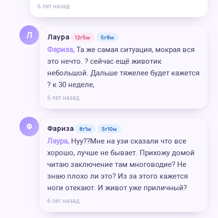
6 лет назад
Л
Лаура
12г5м
5г8м
Фариза,
Та же самая ситуация, мокрая вся
это нечто. ? сейчас ещё животик
небольшой. Дальше тяжелее будет кажется
? к 30 неделе,
6 лет назад
Ф
Фариза
8г1м
5г10м
Лаура,
Нуу??Мне на узи сказали что все
хорошо, лучше не бывает. Прихожу домой
читаю заключение там многоводие? Не
знаю плохо ли это? Из за этого кажется
ноги отекают. И живот уже приличный?
6 лет назад