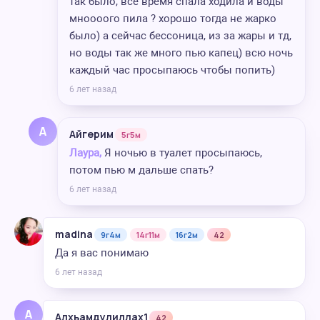
так было, все время спала ходила и воды
мноооого пила ? хорошо тогда не жарко
было) а сейчас бессоница, из за жары и тд,
но воды так же много пью капец) всю ночь
каждый час просыпаюсь чтобы попить)
6 лет назад
А
Айгерим
5г5м
Лаура,
Я ночью в туалет просыпаюсь,
потом пью м дальше спать?
6 лет назад
madina
9г4м
14г11м
16г2м
42
Да я вас понимаю
6 лет назад
А
Алхьамдулиллах1
42