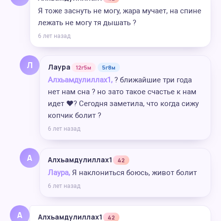
Я тоже заснуть не могу, жара мучает, на спине
лежать не могу тя дышать ?
6 лет назад
Л
Лаура
12г5м
5г8м
Алхьамдулиллах1,
? ближайшие три года
нет нам сна ? но зато такое счастье к нам
идет ♥️? Сегодня заметила, что когда сижу
копчик болит ?
6 лет назад
А
Алхьамдулиллах1
42
Лаура,
Я наклониться боюсь, живот болит
6 лет назад
А
Алхьамдулиллах1
42