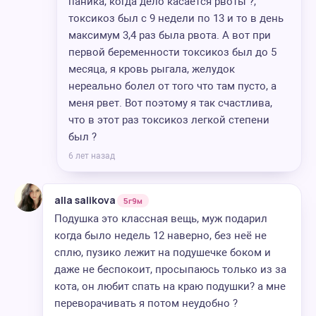
паника, когда дело касается рвоты ?,
токсикоз был с 9 недели по 13 и то в день
максимум 3,4 раз была рвота. А вот при
первой беременности токсикоз был до 5
месяца, я кровь рыгала, желудок
нереально болел от того что там пусто, а
меня рвет. Вот поэтому я так счастлива,
что в этот раз токсикоз легкой степени
был ?
6 лет назад
alla salikova
5г9м
Подушка это классная вещь, муж подарил
когда было недель 12 наверно, без неё не
сплю, пузико лежит на подушечке боком и
даже не беспокоит, просыпаюсь только из за
кота, он любит спать на краю подушки? а мне
переворачивать я потом неудобно ?