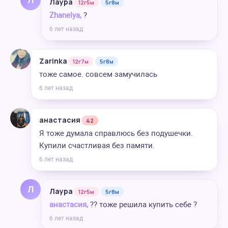
Лаура
12г5м
5г8м
Zhanelya,
?
6 лет назад
Zarinka
12г7м
5г8м
тоже самое. совсем замучилась
6 лет назад
анастасия
42
Я тоже думала справлюсь без подушечки.
Купили счастливая без памяти.
6 лет назад
Л
Лаура
12г5м
5г8м
анастасия,
?? тоже решила купить себе ?
6 лет назад