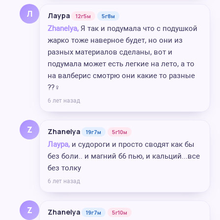
Л
Лаура
12г5м
5г8м
Zhanelya,
Я так и подумала что с подушкой
жарко тоже наверное будет, но они из
разных материалов сделаны, вот и
подумала может есть легкие на лето, а то
на валберис смотрю они какие то разные
??‍♀️
6 лет назад
Z
Zhanelya
19г7м
5г10м
Лаура,
и судороги и просто сводят как бы
без боли.. и магний б6 пью, и кальций...все
без толку
6 лет назад
Z
Zhanelya
19г7м
5г10м