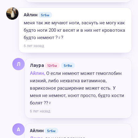
Айлин
5г6м
меня так же мучают ноги, заснуть не могу как
будто ноги 200 кг весят и в них нет кровотока
будто немеют ?‍♀️?
6 лет назад
Л
Лаура
12г5м
5г8м
Айлин,
О если немеют может гемоглобин
низкий, либо нехватка витаминов,
варикозное расширение может есть. У
меня не немеют, ноют просто, будто кости
болят ??‍♀️
6 лет назад
А
Айлин
5г6м