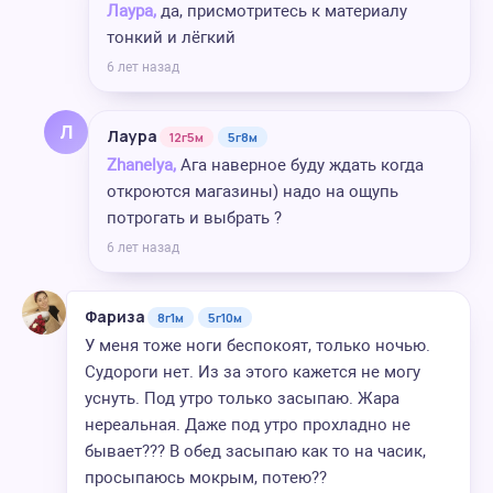
Лаура,
да, присмотритесь к материалу
тонкий и лёгкий
6 лет назад
Л
Лаура
12г5м
5г8м
Zhanelya,
Ага наверное буду ждать когда
откроются магазины) надо на ощупь
потрогать и выбрать ?
6 лет назад
Фариза
8г1м
5г10м
У меня тоже ноги беспокоят, только ночью.
Судороги нет. Из за этого кажется не могу
уснуть. Под утро только засыпаю. Жара
нереальная. Даже под утро прохладно не
бывает??? В обед засыпаю как то на часик,
просыпаюсь мокрым, потею??