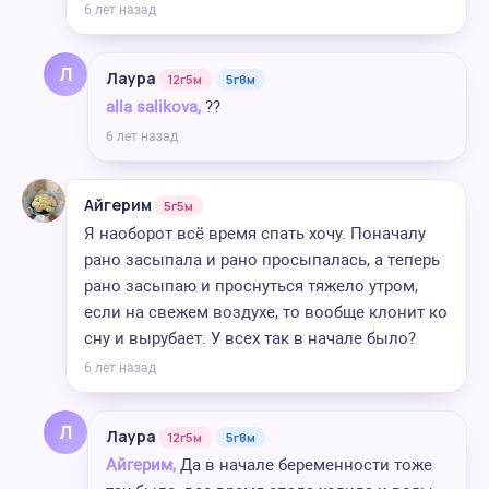
6 лет назад
Л
Лаура
12г5м
5г8м
alla salikova,
??
6 лет назад
Айгерим
5г5м
Я наоборот всё время спать хочу. Поначалу
рано засыпала и рано просыпалась, а теперь
рано засыпаю и проснуться тяжело утром,
если на свежем воздухе, то вообще клонит ко
сну и вырубает. У всех так в начале было?
6 лет назад
Л
Лаура
12г5м
5г8м
Айгерим,
Да в начале беременности тоже