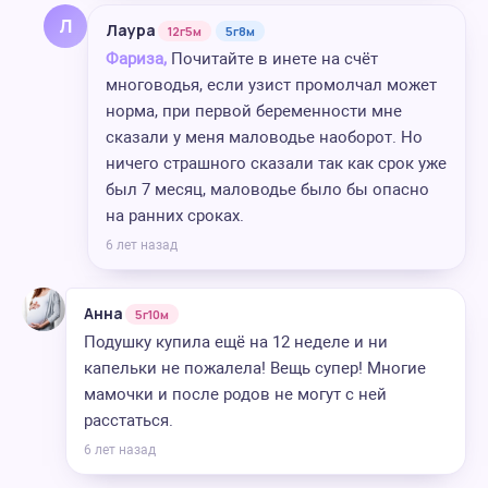
Л
Лаура
12г5м
5г8м
Фариза,
Почитайте в инете на счёт
многоводья, если узист промолчал может
норма, при первой беременности мне
сказали у меня маловодье наоборот. Но
ничего страшного сказали так как срок уже
был 7 месяц, маловодье было бы опасно
на ранних сроках.
6 лет назад
Анна
5г10м
Подушку купила ещё на 12 неделе и ни
капельки не пожалела! Вещь супер! Многие
мамочки и после родов не могут с ней
расстаться.
6 лет назад