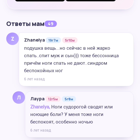
Ответы мам
49
Z
Zhanelya
19г7м
5г10м
подушка вещь...но сейчас в ней жарко
спать..спит муж и сын))) тоже бессонница
причём ноги спать не дают..синдром
беспокойных ног
6 лет назад
Л
Лаура
12г5м
5г8м
Zhanelya,
Ноги судорогой сводят или
ноющие боли? У меня тоже ноги
беспокоят, особенно ночью
6 лет назад