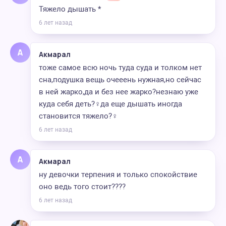
Тяжело дышать *
6 лет назад
А
Акмарал
тоже самое всю ночь туда суда и толком нет
сна,подушка вещь очееень нужная,но сейчас
в ней жарко,да и без нее жарко?незнаю уже
куда себя деть?‍♀️да еще дышать иногда
становится тяжело?‍♀️
6 лет назад
А
Акмарал
ну девочки терпения и только спокойствие
оно ведь того стоит????
6 лет назад