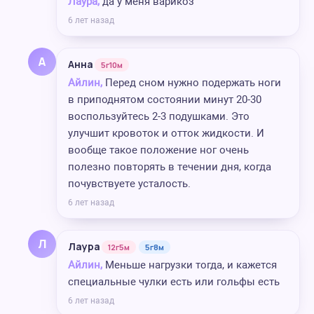
Лаура,
да у меня варикоз
6 лет назад
А
Анна
5г10м
Айлин,
Перед сном нужно подержать ноги
в приподнятом состоянии минут 20-30
воспользуйтесь 2-3 подушками. Это
улучшит кровоток и отток жидкости. И
вообще такое положение ног очень
полезно повторять в течении дня, когда
почувствуете усталость.
6 лет назад
Л
Лаура
12г5м
5г8м
Айлин,
Меньше нагрузки тогда, и кажется
специальные чулки есть или гольфы есть
6 лет назад