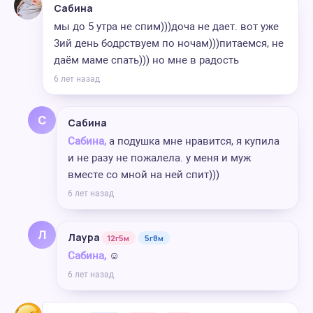
Сабина
мы до 5 утра не спим)))доча не дает. вот уже
3ий день бодрствуем по ночам)))питаемся, не
даём маме спать))) но мне в радость
6 лет назад
С
Сабина
Сабина,
а подушка мне нравится, я купила
и не разу не пожалела. у меня и муж
вместе со мной на ней спит)))
6 лет назад
Л
Лаура
12г5м
5г8м
Сабина,
☺️
6 лет назад