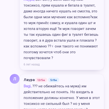
токсикоз, прям кушала и бегала в туалет,
даже иногда ничего кушать не смогла, это
были одни мои мучение как вспомню?как
то муж принёс самсу, и кушала один шт и
хотела вторую ещё ?и муж говорит зачем
ты так кушаешь один фиг в туалет бегаешь
говорит, а я дура встала ушла и плакала ?
как вспомню ??‍♀️ они такого не понимают
поэтому хочется чтоб они это
почувствовали ?
6 лет назад
Л
Лаура
12г5м
5г8м
Bagi,
??? не обижайтесь на мужа) им
действительно не понять. Но входить в
положение должны конечно. У меня в этот
токсикоз не сильный был ? но у меня