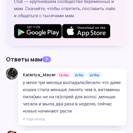
Club — крупнейшем сообществе беременных и
мам. Скачайте, чтобы ответить, поставить лайк
и общаться с тысячами мам.
Ответы мам
7
Kaleriya_Mayer
14г8м
6г3м
4г10м
у меня три месяца выпадали,бесило что даже
кошка стала меньше линять чем я, витамины
пила(мы не на гв)спрей для волос ,меньше
чесала и мыла два раза в неделю, сейчас
новые начинают расти
4 года назад