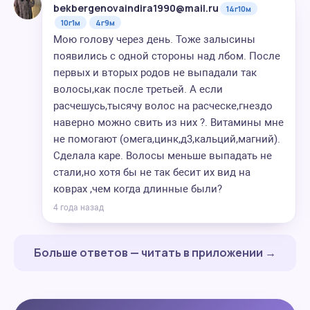
bekbergenovaindira1990@mail.ru
14г10м
10г1м
4г9м
Мою голову через день. Тоже залысины
появились с одной стороны над лбом. После
первых и вторых родов не выпадали так
волосы,как после третьей. А если
расчешусь,тысячу волос на расческе,гнездо
наверно можно свить из них ?. Витамины мне
не помогают (омега,цинк,д3,кальций,магний).
Сделала каре. Волосы меньше выпадать не
стали,но хотя бы не так бесит их вид на
коврах ,чем когда длинные были?
4 года назад
Больше ответов — читать в приложении →