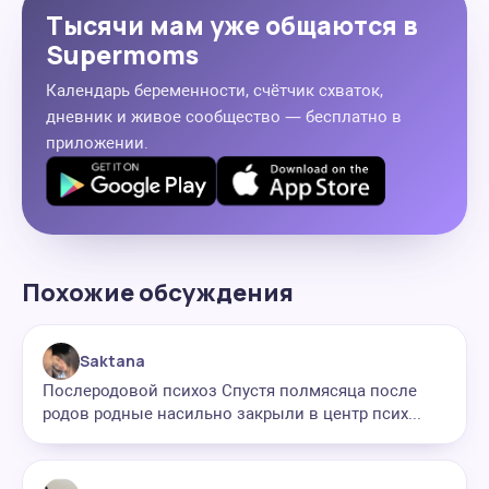
Тысячи мам уже общаются в
Supermoms
Календарь беременности, счётчик схваток,
дневник и живое сообщество — бесплатно в
приложении.
Похожие обсуждения
Saktana
Послеродовой психоз Спустя полмясяца после
родов родные насильно закрыли в центр псих...