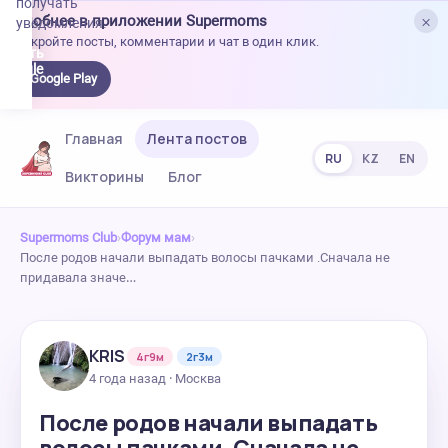
получать
×
Удобнее в приложении Supermoms
уведомления.
Откройте посты, комментарии и чат в один клик.
качать
 Google
Google Play
lay
Главная
Лента постов
RU
KZ
EN
Викторины
Блог
Supermoms Club
›
Форум мам
›
После родов начали выпадать волосы пачками .Сначала не
придавала значе…
KRIS
4г9м
2г3м
4 года назад · Москва
После родов начали выпадать