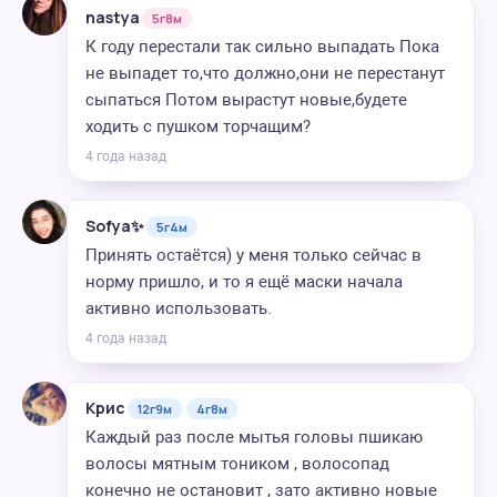
nastya
5г8м
К году перестали так сильно выпадать Пока
не выпадет то,что должно,они не перестанут
сыпаться Потом вырастут новые,будете
ходить с пушком торчащим?
4 года назад
Sofya✨
5г4м
Принять остаётся) у меня только сейчас в
норму пришло, и то я ещё маски начала
активно использовать.
4 года назад
Крис
12г9м
4г8м
Каждый раз после мытья головы пшикаю
волосы мятным тоником , волосопад
конечно не остановит , зато активно новые