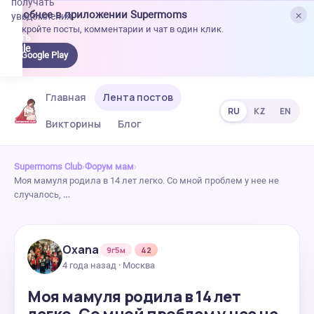
получать
×
Удобнее в приложении Supermoms
уведомления.
Откройте посты, комментарии и чат в один клик.
качать
 Google
Google Play
lay
Главная
Лента постов
RU
KZ
EN
Викторины
Блог
Supermoms Club
›
Форум мам
›
Моя мамуля родила в 14 лет легко. Со мной проблем у нее не
случалось, …
Oxana
9г5м
42
4 года назад · Москва
Моя мамуля родила в 14 лет