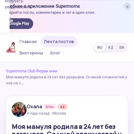
получать
×
Удобнее в приложении Supermoms
уведомления.
Откройте посты, комментарии и чат в один клик.
качать
 Google
Google Play
lay
Главная
Лента постов
RU
KZ
EN
Викторины
Блог
Supermoms Club
›
Форум мам
›
Моя мамуля родила в 24 лет без разрывов. Со мной сложностей у
нее не с…
Oxana
9г5м
42
4 года назад · Москва
Моя мамуля родила в 24 лет без