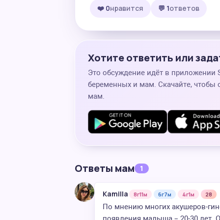
❤️ 0
нравится
💬 1
ответов
Хотите ответить или зада
Это обсуждение идёт в приложении
беременных и мам. Скачайте, чтобы 
мам.
Ответы мам
1
Kamilla
8г11м
6г7м
4г1м
28
По мнению многих акушеров-гин
появления малыша – 20-30 лет. 