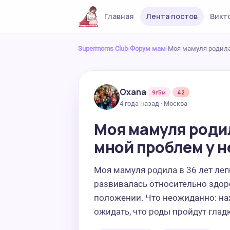
Главная
Лента постов
Викт
Supermoms Club
›
Форум мам
›
Моя мамуля родила 
Oxana
9г5м
42
4 года назад · Москва
Моя мамуля родил
мной проблем у не
Моя мамуля родила в 36 лет легк
развивалась относительно здоро
положении. Что неожиданно: нах
ожидать, что роды пройдут глад