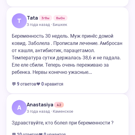
Tata
3г8м
8м0н
T
3 года назад · Бишкек
Беременность 30 недель. Муж принёс домой
ковид. Заболела . Прописали лечение. Амбросан
от кашля, антибиотик, парацетамол.
Температура сутки держалась 38,6 и не падала.
Еле еле сбили. Теперь очень переживаю за
ребенка. Нервы конечно ужасные…
💬
9
ответов
❤️
0
нравится
Anastasiya
42
A
3 года назад · Каменское
Здравствуйте, кто болел при беременности ?
💬
10
ответов
❤️
0
нравится