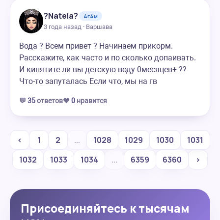
?Natela?
4г4м
3 года назад · Варшава
Вода ? Всем привет ? Начинаем прикорм.
Расскажите, как часто и по сколько допаивать.
И кипятите ли вы детскую воду 0месяцев+ ??
Что-то запуталась Если что, мы на гв
💬
35
ответов
❤️
0
нравится
‹
1
2
...
1028
1029
1030
1031
1032
1033
1034
...
6359
6360
›
Присоединяйтесь к тысячам