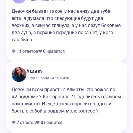
Девочки бывает такое, у нас внизу два зуба
есть, я думала что следующие будут два
верхних, а сейчас глянула, а у нас лезут боковые
два зуба, а верхние передние пока нет, у кого
так было
💬
11
ответов
❤️
0
нравится
Assem
3 года назад · Алма-Ата
Девочки всем привет . г.Алматы кто рожал во
#2 роддоме ? Как прошло ? Поделитесь отзывом
пожалуйста? И еще хотела спросить надо ли
брать с собой в роддом молокоотсос ?
💬
7
ответов
❤️
0
нравится