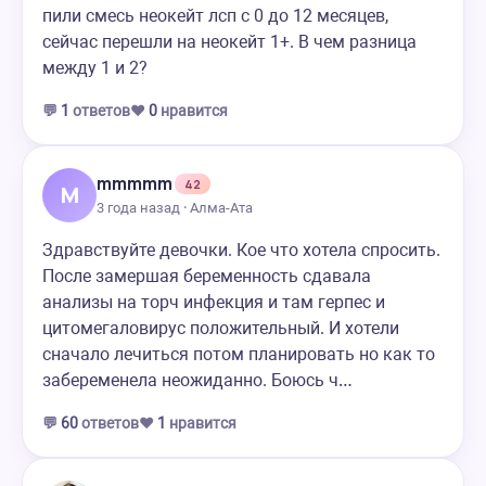
пили смесь неокейт лсп с 0 до 12 месяцев,
сейчас перешли на неокейт 1+. В чем разница
между 1 и 2?
💬
1
ответов
❤️
0
нравится
mmmmm
42
M
3 года назад · Алма-Ата
Здравствуйте девочки. Кое что хотела спросить.
После замершая беременность сдавала
анализы на торч инфекция и там герпес и
цитомегаловирус положительный. И хотели
сначало лечиться потом планировать но как то
забеременела неожиданно. Боюсь ч…
💬
60
ответов
❤️
1
нравится