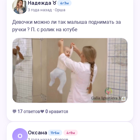
Надежда ♉️
4г3м
3 года назад · Орша
Девочки можно ли так малыша поднимать за
ручки ? П. с ролик на ютубе
💬
17
ответов
❤️
0
нравится
Оксана
11г6м
4г8м
О
3 года назад · Ковров