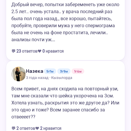
Добрый вечер, попытки забеременеть уже около
2.5 лет.. очень устала.. у врача последний раз
была пол года назад., все хорошо, пытайтесь,
пробуйте, проверили мужа у него спермограма
была не очень на фоне простатита, лечили..
анализы почти уж…
💬
23
ответов
❤️
0
нравится
Назека
5г1м
3г9м
1г4м
3 года назад · Кызылорда
Всем привет, на днях сходила на повторный узи,
там мне сказали что шейка укорочена на 3см.
Хотела узнать, раскрытия это же другое да? Или
это одно и тоже? Всем заранее спасибо за
отвеееет??
💬
2
ответов
❤️
2
нравится