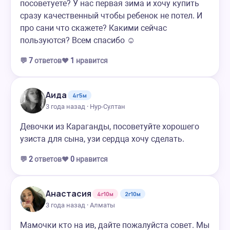
посоветуете? У нас первая зима и хочу купить
сразу качественный чтобы ребенок не потел. И
про сани что скажете? Какими сейчас
пользуются? Всем спасибо ☺️
💬
7
ответов
❤️
1
нравится
Аида
4г5м
3 года назад · Нур-Султан
Девочки из Караганды, посоветуйте хорошего
узиста для сына, узи сердца хочу сделать.
💬
2
ответов
❤️
0
нравится
Анастасия
4г10м
2г10м
3 года назад · Алматы
Мамочки кто на ив, дайте пожалуйста совет. Мы