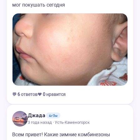
мог покушать сегодня
💬
6
ответов
❤️
0
нравится
Джада
4г3м
3 года назад · Усть-Каменогорск
Всем привет! Какие зимние комбинезоны