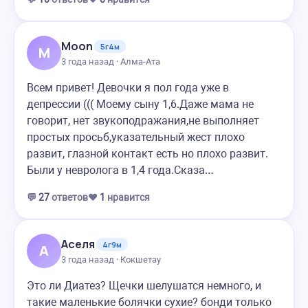
Moon
5г4м
M
3 года назад · Алма-Ата
Всем привет! Девочки я пол года уже в
депрессии ((( Моему сыну 1,6.Даже мама не
говорит, нет звукоподражания,не выполняет
простых просьб,указательный жест плохо
развит, глазной контакт есть но плохо развит.
Были у невролога в 1,4 года.Сказа…
💬
27
ответов
❤️
1
нравится
Аселя
4г9м
А
3 года назад · Кокшетау
Это ли Диатез? Щечки шелушатся немного, и
такие маленькие болячки сухие? бонди только