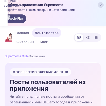
получать
×
Удобнее в приложении Supermoms
уведомления.
Откройте посты, комментарии и чат в один клик.
качать
 Google
Google Play
lay
Главная
Лента постов
RU
KZ
EN
Викторины
Блог
Supermoms Club
›
Форум мам
СООБЩЕСТВО SUPERMOMS CLUB
Посты пользователей из
приложения
Читайте популярные посты и сообщения от
беременных и мам Вашего города в приложении