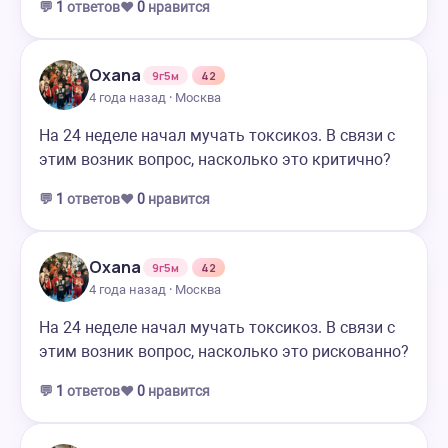
💬
1
ответов
❤️
0
нравится
Oxana
9г5м
42
4 года назад · Москва
На 24 неделе начал мучать токсикоз. В связи с
этим возник вопрос, насколько это критично?
💬
1
ответов
❤️
0
нравится
Oxana
9г5м
42
4 года назад · Москва
На 24 неделе начал мучать токсикоз. В связи с
этим возник вопрос, насколько это рискованно?
💬
1
ответов
❤️
0
нравится