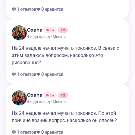
💬
1
ответов
❤️
0
нравится
Oxana
9г5м
42
4 года назад · Москва
На 24 неделе начал мучать токсикоз. В связи с
этим задаюсь вопросом, насколько это
рискованно?
💬
1
ответов
❤️
0
нравится
Oxana
9г5м
42
4 года назад · Москва
На 24 неделе начал мучать токсикоз. По этой
причине возник вопрос, насколько он опасен?
💬
1
ответов
❤️
0
нравится