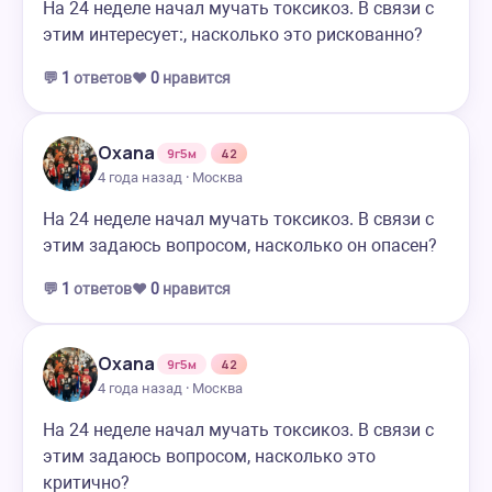
На 24 неделе начал мучать токсикоз. В связи с
этим интересует:, насколько это рискованно?
💬
1
ответов
❤️
0
нравится
Oxana
9г5м
42
4 года назад · Москва
На 24 неделе начал мучать токсикоз. В связи с
этим задаюсь вопросом, насколько он опасен?
💬
1
ответов
❤️
0
нравится
Oxana
9г5м
42
4 года назад · Москва
На 24 неделе начал мучать токсикоз. В связи с
этим задаюсь вопросом, насколько это
критично?