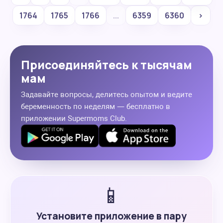
1764
1765
1766
...
6359
6360
›
Присоединяйтесь к тысячам
мам
Задавайте вопросы, делитесь опытом и ведите
беременность по неделям — бесплатно в
приложении Supermoms Club.
📱
Установите приложение в пару